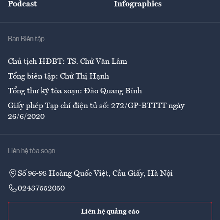
Podcast
Infographics
Giải trí
Y tế
Nhà
Ban Biên tập
Ẩm thực
Chủ tịch HĐBT: TS. Chử Văn Lâm
Tổng biên tập: Chử Thị Hạnh
Tổng thư ký tòa soạn: Đào Quang Bính
Giấy phép Tạp chí điện tử số: 272/GP-BTTTT ngày
26/6/2020
Liên hệ tòa soạn
Số 96-98 Hoàng Quốc Việt, Cầu Giấy, Hà Nội
02437552050
Liên hệ quảng cáo