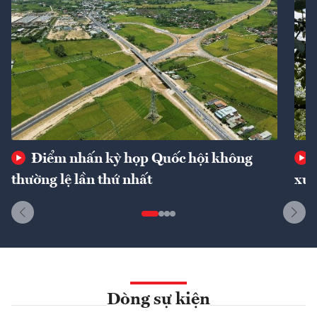
Điểm nhấn kỳ họp Quốc hội không
thường lệ lần thứ nhất
xuấ
Dòng sự kiện