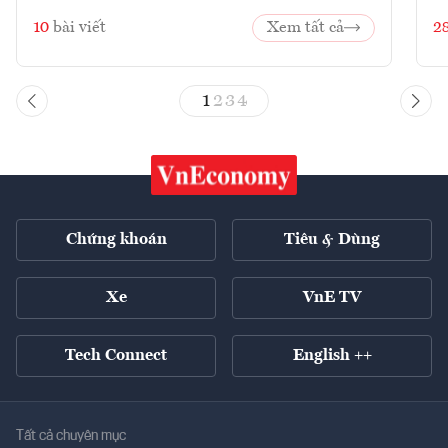
10
bài viết
Xem tất cả
2
1
2
3
4
Chứng khoán
Tiêu & Dùng
Xe
VnE TV
Tech Connect
English ++
Tất cả chuyên mục