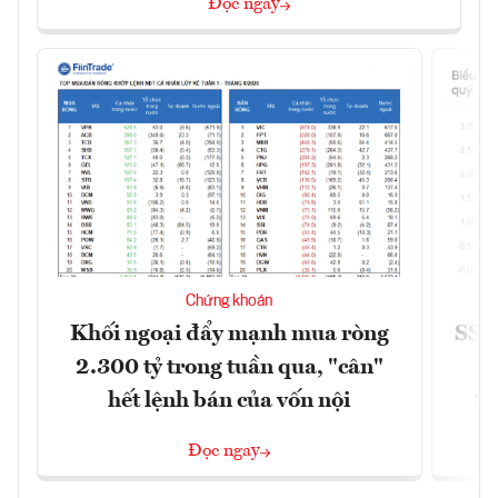
Đọc ngay
Chứng khoán
Khối ngoại đẩy mạnh mua ròng
SSI 
2.300 tỷ trong tuần qua, "cân"
hết lệnh bán của vốn nội
2/
Đọc ngay