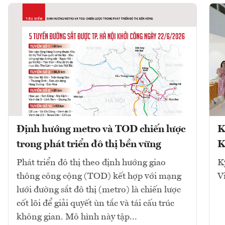
Định hướng metro và TOD chiến lược
K
trong phát triển đô thị bền vững
K
Phát triển đô thị theo định hướng giao
K
thông công cộng (TOD) kết hợp với mạng
V
lưới đường sắt đô thị (metro) là chiến lược
cốt lõi để giải quyết ùn tắc và tái cấu trúc
không gian. Mô hình này tập...