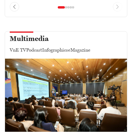
Multimedia
VnE TV
Podcast
Infographics
eMagazine