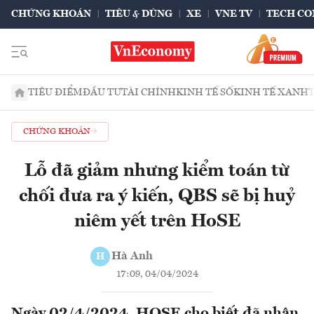
CHỨNG KHOÁN
TIÊU & DÙNG
XE
VNE TV
TECH CO
TIÊU ĐIỂM
ĐẦU TƯ
TÀI CHÍNH
KINH TẾ SỐ
KINH TẾ XANH
CHỨNG KHOÁN
Lỗ đã giảm nhưng kiểm toán từ
chối đưa ra ý kiến, QBS sẽ bị huỷ
niêm yết trên HoSE
Hà Anh
H
17:09, 04/04/2024
Ngày 02/4/2024, HOSE cho biết đã nhận