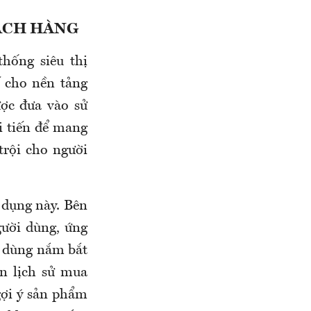
ÁCH HÀNG
hống siêu thị
 cho nền tảng
ợc đưa vào sử
 tiến để mang
rội cho người
 dụng này. Bên
gười dùng, ứng
i dùng nắm bắt
n lịch sử mua
ợi ý sản phẩm