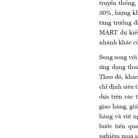
truyền thống,
30%, lượng k
tăng trưởng 
MART dự kiến
nhánh khác của
Song song với 
ứng dụng thuậ
Theo đó, khác
chỉ định siêu 
dựa trên các t
giao hàng, gi
hàng và rút n
bước tiến qu
nghiệm mua sắ