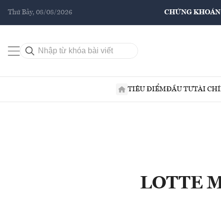
Thứ Bảy, 08/08/2026
CHỨNG KHOÁN
TIÊU ĐIỂM
ĐẦU TƯ
TÀI CH
LOTTE MA