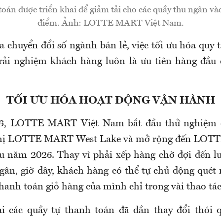
toán được triển khai để giảm tải cho các quầy thu ngân và
điểm. Ảnh: LOTTE MART Việt Nam.
a chuyển đổi số ngành bán lẻ, việc tối ưu hóa quy 
rải nghiệm khách hàng luôn là ưu tiên hàng đầu
TỐI ƯU HÓA HOẠT ĐỘNG VẬN HÀNH
3, LOTTE MART Việt Nam bắt đầu thử nghiệm q
u thị LOTTE MART West Lake và mở rộng đến L
u năm 2026. Thay vì phải xếp hàng chờ đợi đến l
ngân, giờ đây, khách hàng có thể tự chủ động quét
hanh toán giỏ hàng của mình chỉ trong vài thao tác
hai các quầy tự thanh toán đã dần thay đổi thói