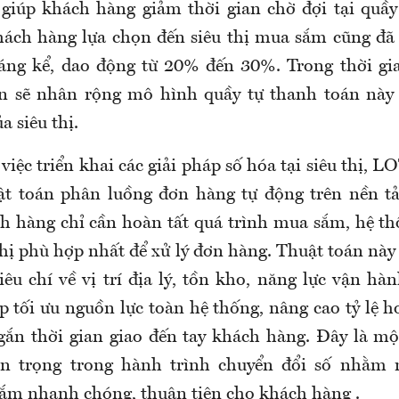
 giúp khách hàng giảm thời gian chờ đợi tại quầ
hách hàng lựa chọn đến siêu thị mua sắm cũng đã
đáng kể, dao động từ 20% đến 30%. Trong thời gi
 sẽ nhân rộng mô hình quầy tự thanh toán này 
 siêu thị.
việc triển khai các giải pháp số hóa tại siêu thị
t toán phân luồng đơn hàng tự động trên nền tả
h hàng chỉ cần hoàn tất quá trình mua sắm, hệ th
thị phù hợp nhất để xử lý đơn hàng. Thuật toán nà
iêu chí về vị trí địa lý, tồn kho, năng lực vận hà
úp tối ưu nguồn lực toàn hệ thống, nâng cao tỷ lệ 
gắn thời gian giao đến tay khách hàng. Đây là m
an trọng trong hành trình chuyển đổi số nhằm 
m nhanh chóng, thuận tiện cho khách hàng .