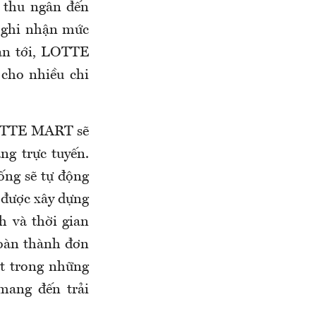
y thu ngân đến
 ghi nhận mức
an tới, LOTTE
cho nhiều chi
, LOTTE MART sẽ
ng trực tuyến.
ống sẽ tự động
y được xây dựng
nh và thời gian
hoàn thành đơn
ột trong những
mang đến trải