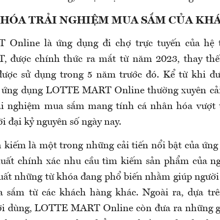
 HÓA TRẢI NGHIỆM MUA SẮM CỦA KH
nline là ứng dụng đi chợ trực tuyến của hệ t
được chính thức ra mắt từ năm 2023, thay thế
ược sử dụng trong 5 năm trước đó. Kể từ khi đư
, ứng dụng LOTTE MART Online thường xuyên cải
ải nghiệm mua sắm mang tính cá nhân hóa vượt t
i đại kỷ nguyên số ngày nay.
 kiếm là một trong những cải tiến nổi bật của ứng
xuất chính xác nhu cầu tìm kiếm sản phẩm của n
uất những từ khóa đang phổ biến nhằm giúp ngườ
 sắm từ các khách hàng khác. Ngoài ra, dựa trê
ời dùng, LOTTE MART Online còn đưa ra những g