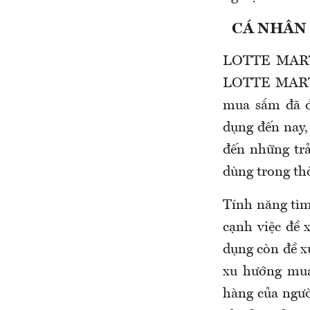
CÁ NHÂN
LOTTE MART O
LOTTE MART, 
mua sắm đã đ
dụng đến nay
đến những tr
dùng trong thờ
Tính năng tìm
cạnh việc đề 
dụng còn đề x
xu hướng mua
hàng của ngư