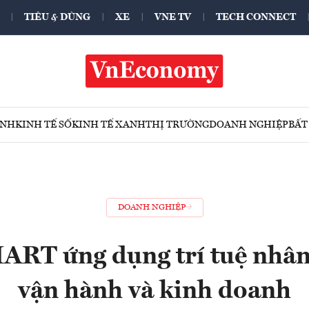
TIÊU & DÙNG
XE
VNE TV
TECH CONNECT
ÍNH
KINH TẾ SỐ
KINH TẾ XANH
THỊ TRƯỜNG
DOANH NGHIỆP
BẤT
DOANH NGHIỆP
RT ứng dụng trí tuệ nhân 
vận hành và kinh doanh