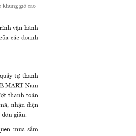
o khung giờ cao
trình vận hành
 của các doanh
uầy tự thanh
OTTE MART Nam
ượt thanh toán
 mã, nhận diện
 đơn giản.
 quen mua sắm