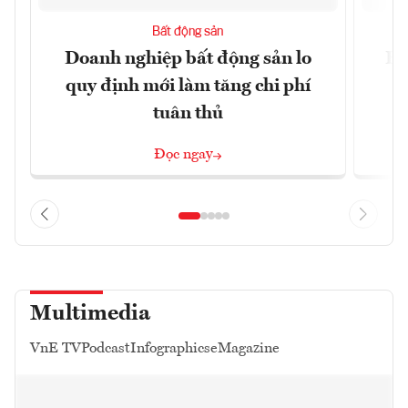
Bất động sản
Doanh nghiệp bất động sản lo
Hà
quy định mới làm tăng chi phí
tuân thủ
Đọc ngay
Multimedia
VnE TV
Podcast
Infographics
eMagazine