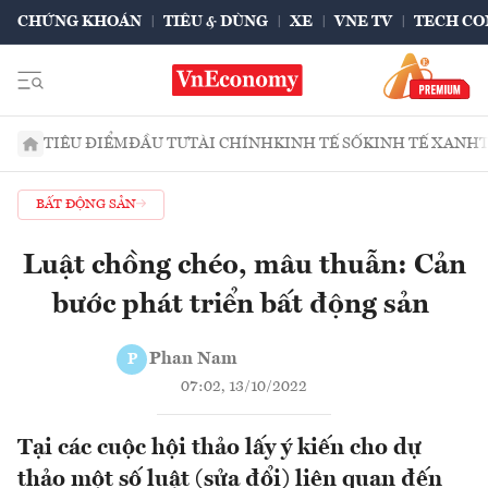
CHỨNG KHOÁN
TIÊU & DÙNG
XE
VNE TV
TECH CO
TIÊU ĐIỂM
ĐẦU TƯ
TÀI CHÍNH
KINH TẾ SỐ
KINH TẾ XANH
BẤT ĐỘNG SẢN
Luật chồng chéo, mâu thuẫn: Cản
bước phát triển bất động sản
Phan Nam
P
07:02, 13/10/2022
Tại các cuộc hội thảo lấy ý kiến cho dự
thảo một số luật (sửa đổi) liên quan đến