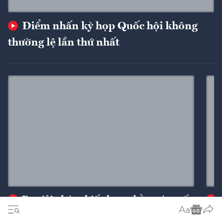
Điểm nhấn kỳ họp Quốc hội không
thường lệ lần thứ nhất
Ba giải pháp chiến lược nhằm cán mốc
xuất khẩu 74 tỷ USD
ngu