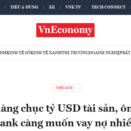
TIÊU & DÙNG
XE
VNE TV
TECH CONNECT
ÍNH
KINH TẾ SỐ
KINH TẾ XANH
THỊ TRƯỜNG
DOANH NGHIỆP
BẤT
THẾ GIỚI
àng chục tỷ USD tài sản, ô
ank càng muốn vay nợ nhi