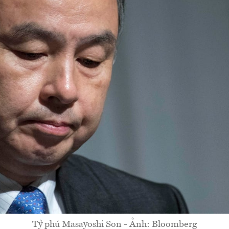
Tỷ phú Masayoshi Son - Ảnh: Bloomberg