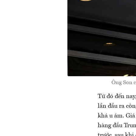
Ông Son c
Từ đó đến nay,
lần đầu ra côn
khá u ám. Giá 
hàng đầu Trun
trước, sau khi