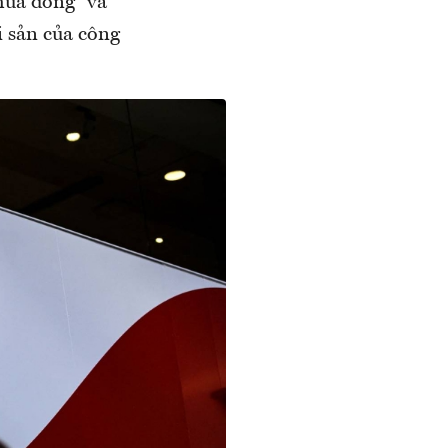
mùa đông” và
i sản của công