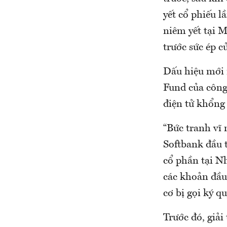
yết cổ phiếu l
niêm yết tại 
trước sức ép c
Dấu hiệu mới n
Fund của công 
điện tử khổng
“Bức tranh vĩ 
Softbank đầu t
cổ phần tại N
các khoản đầu 
cơ bị gọi ký qu
Trước đó, giải