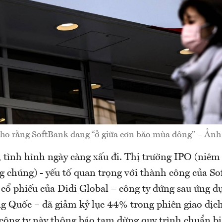
ho rằng SoftBank đang “ở giữa cơn bão mùa đông” - Ảnh
 tình hình ngày càng xấu đi. Thị trường IPO (niêm 
g chúng) - yếu tố quan trọng với thành công của So
cổ phiếu của Didi Global – công ty đứng sau ứng d
g Quốc – đã giảm kỷ lục 44% trong phiên giao dịch
 công ty này thông báo tạm dừng quy trình chuẩn bị