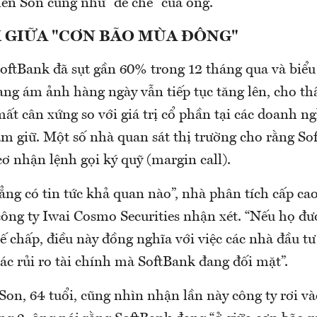
lên Son cũng như “đế chế” của ông.
 GIỮA "CƠN BÃO MÙA ĐÔNG"
oftBank đã sụt gần 60% trong 12 tháng qua và biểu
ng ám ảnh hàng ngày vẫn tiếp tục tăng lên, cho th
ất cân xứng so với giá trị cổ phần tại các doanh 
ắm giữ. Một số nhà quan sát thị trường cho rằng S
ơ nhận lệnh gọi ký quỹ (margin call).
hẳng có tin tức khả quan nào”, nhà phân tích cấp c
công ty Iwai Cosmo Securities nhận xét. “Nếu họ đư
hế chấp, điều này đồng nghĩa với việc các nhà đầu tư
ác rủi ro tài chính mà SoftBank đang đối mặt”.
on, 64 tuổi, cũng nhìn nhận lần này công ty rơi và