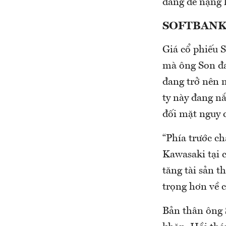
đang đè nặng 
SOFTBANK
Giá cổ phiếu S
mà ông Son đa
đang trở nên m
ty này đang n
đối mặt nguy c
“Phía trước c
Kawasaki tại 
tăng tài sản t
trọng hơn về c
Bản thân ông S