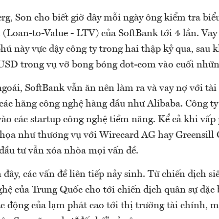
, Son cho biết giờ đây mỗi ngày ông kiểm tra biểu
rị (Loan-to-Value - LTV) của SoftBank tới 4 lần. Vay
phú này vực dậy công ty trong hai thập kỷ qua, sau 
USD trong vụ vỡ bong bóng dot-com vào cuối nhữ
oái, SoftBank vẫn ăn nên làm ra và vay nợ với tài
i các hãng công nghệ hàng đầu như Alibaba. Công ty
vào các startup công nghệ tiềm năng. Kể cả khi vấ
họa như thương vụ với Wirecard AG hay Greensill C
 đầu tư vẫn xóa nhòa mọi vấn đề.
 đây, các vấn đề liên tiếp nảy sinh. Từ chiến dịch si
hệ của Trung Quốc cho tới chiến dịch quân sự đặc 
ác động của lạm phát cao tới thị trường tài chính, mộ