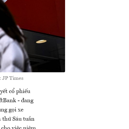
: JP Times
yết cổ phiếu
ftBank - đang
ụng gọi xe
 thứ Sáu tuần
 cho việc niêm