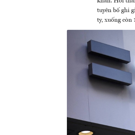
khăn. Hồi thá
tuyên bố ghi g
ty, xuống còn 