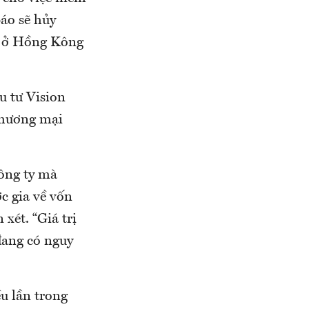
báo sẽ hủy
ai ở Hồng Kông
u tư Vision
 thương mại
công ty mà
c gia về vốn
xét. “Giá trị
đang có nguy
ều lần trong