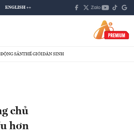
ENGLISH ++
 ĐỘNG SẢN
THẾ GIỚI
DÂN SINH
ng chủ
ều hơn