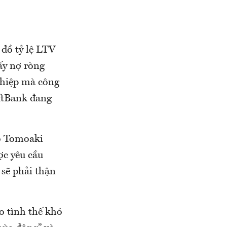
 đồ tỷ lệ LTV
ấy nợ ròng
nghiệp mà công
oftBank đang
ao Tomoaki
ợc yêu cầu
 sẽ phải thận
o tình thế khó