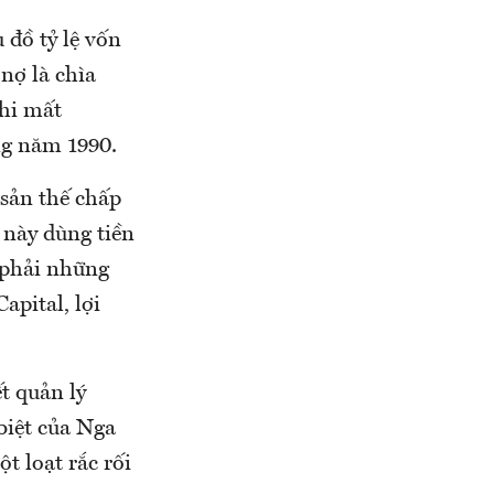
 đồ tỷ lệ vốn
 nợ là chìa
khi mất
ng năm 1990.
 sản thế chấp
 này dùng tiền
p phải những
apital, lợi
ết quản lý
biệt của Nga
t loạt rắc rối