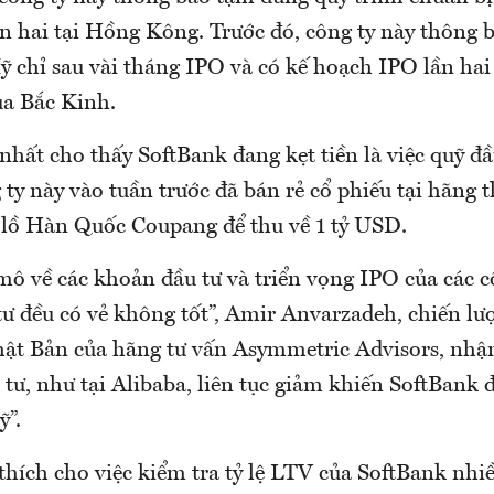
ần hai tại Hồng Kông. Trước đó, công ty này thông 
Mỹ chỉ sau vài tháng IPO và có kế hoạch IPO lần h
ủa Bắc Kinh.
hất cho thấy SoftBank đang kẹt tiền là việc quỹ đầ
ty này vào tuần trước đã bán rẻ cổ phiếu tại hãng
 lồ Hàn Quốc Coupang để thu về 1 tỷ USD.
mô về các khoản đầu tư và triển vọng IPO của các 
ư đều có vẻ không tốt”, Amir Anvarzadeh, chiến lượ
hật Bản của hãng tư vấn Asymmetric Advisors, nhận 
tư, như tại Alibaba, liên tục giảm khiến SoftBank 
ỹ”.
 thích cho việc kiểm tra tỷ lệ LTV của SoftBank nhi