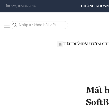
Thứ Sáu, 07/08/2026
CHỨNG KHOÁN
TIÊU ĐIỂM
ĐẦU TƯ
TÀI CH
Mất h
SoftB