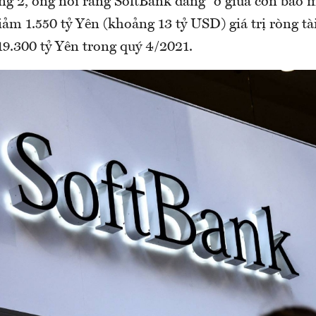
ng 2, ông nói rằng SoftBank đang “ở giữa cơn bão 
iảm 1.550 tỷ Yên (khoảng 13 tỷ USD) giá trị ròng tà
19.300 tỷ Yên trong quý 4/2021.