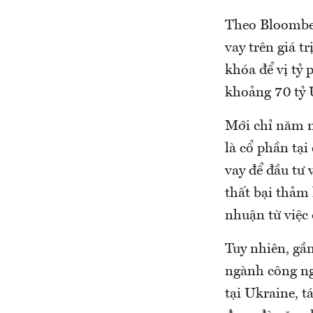
Theo Bloomberg
vay trên giá t
khóa để vị tỷ 
khoảng 70 tỷ 
Mới chỉ năm ng
là cổ phần tạ
vay để đầu tư 
thất bại thảm 
nhuận từ việc
Tuy nhiên, gần
ngành công ng
tại Ukraine, t