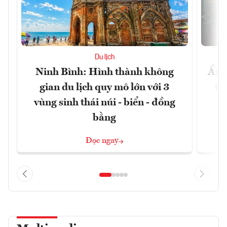
Du lịch
Ninh Bình: Hình thành không
Ẩm 
gian du lịch quy mô lớn với 3
tê
vùng sinh thái núi - biển - đồng
bằng
Đọc ngay