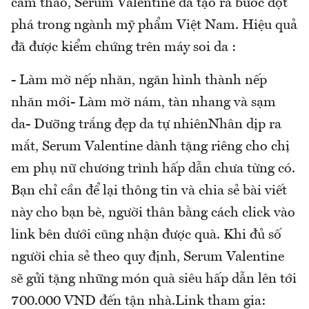
cam thảo, Serum Valentine đã tạo ra bước đột
phá trong ngành mỹ phẩm Việt Nam. Hiệu quả
đã được kiểm chứng trên máy soi da :
- Làm mờ nếp nhăn, ngăn hình thành nếp
nhăn mới- Làm mờ nám, tàn nhang và sạm
da- Dưỡng trắng đẹp da tự nhiênNhân dịp ra
mắt, Serum Valentine dành tặng riêng cho chị
em phụ nữ chương trình hấp dẫn chưa từng có.
Bạn chỉ cần để lại thông tin và chia sẻ bài viết
này cho bạn bè, người thân bằng cách click vào
link bên dưới cũng nhận được quà. Khi đủ số
người chia sẻ theo quy định, Serum Valentine
sẽ gửi tặng những món quà siêu hấp dẫn lên tới
700.000 VND đến tận nhà.Link tham gia: