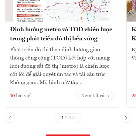
Định hướng metro và TOD chiến lược
K
trong phát triển đô thị bền vững
K
Phát triển đô thị theo định hướng giao
K
thông công cộng (TOD) kết hợp với mạng
V
lưới đường sắt đô thị (metro) là chiến lược
cốt lõi để giải quyết ùn tắc và tái cấu trúc
không gian. Mô hình này tập...
10
bài viết
Xem tất cả
2
1
2
3
4