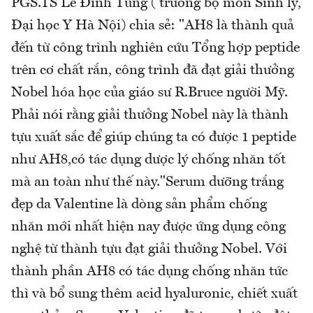
PGS.TS Lê Đình Tùng ( trưởng bộ môn Sinh lý,
Đại học Y Hà Nội) chia sẻ: "AH8 là thành quả
đến từ công trình nghiên cứu Tổng hợp peptide
trên cơ chất rắn, công trình đã đạt giải thưởng
Nobel hóa học của giáo sư R.Bruce người Mỹ.
Phải nói rằng giải thưởng Nobel này là thành
tựu xuất sắc để giúp chúng ta có được 1 peptide
như AH8,có tác dụng dược lý chống nhăn tốt
mà an toàn như thế này."Serum dưỡng trắng
đẹp da Valentine là dòng sản phẩm chống
nhăn mới nhất hiện nay được ứng dụng công
nghệ từ thành tựu đạt giải thưởng Nobel. Với
thành phần AH8 có tác dụng chống nhăn tức
thì và bổ sung thêm acid hyaluronic, chiết xuất