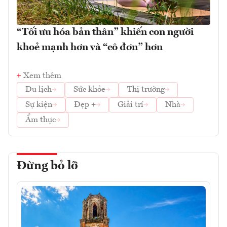
“Tối ưu hóa bản thân” khiến con người
khoẻ mạnh hơn và “cô đơn” hơn
Xem thêm
Du lịch
Sức khỏe
Thị trường
Sự kiện
Đẹp +
Giải trí
Nhà
Ẩm thực
Đừng bỏ lỡ