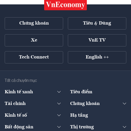
Chứng khoán
Tiêu & Dùng
Xe
VnE TV
Tech Connect
English ++
Tất cả chuyên mục
Kinh tế xanh
Tiêu điểm
Chuyển động xanh
Tài chính
Chứng khoán
Pháp lý
Ngân hàng
Doanh nghiệp niêm yết
Kinh tế số
Hạ tầng
Thương hiệu xanh
Thị trường vốn
Thị trường
Sản phẩm - Thị trường
Bất động sản
Thị trường
Diễn đàn