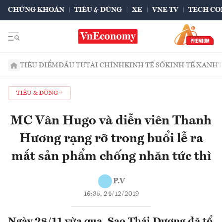
CHỨNG KHOÁN
TIÊU & DÙNG
XE
VNE TV
TECH CO
TIÊU ĐIỂM
ĐẦU TƯ
TÀI CHÍNH
KINH TẾ SỐ
KINH TẾ XANH
TIÊU & DÙNG
MC Vân Hugo và diễn viên Thanh
Hương rạng rỡ trong buổi lễ ra
mắt sản phẩm chống nhăn tức thì
P.V
16:35, 24/12/2019
Ngày 28/11 vừa qua, Sao Thái Dương đã tổ