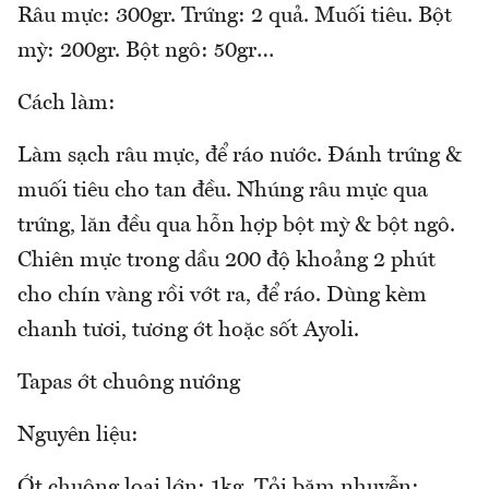
Râu mực: 300gr. Trứng: 2 quả. Muối tiêu. Bột
mỳ: 200gr. Bột ngô: 50gr…
Cách làm:
Làm sạch râu mực, để ráo nước. Đánh trứng &
muối tiêu cho tan đều. Nhúng râu mực qua
trứng, lăn đều qua hỗn hợp bột mỳ & bột ngô.
Chiên mực trong dầu 200 độ khoảng 2 phút
cho chín vàng rồi vớt ra, để ráo. Dùng kèm
chanh tươi, tương ớt hoặc sốt Ayoli.
Tapas ớt chuông nướng
Nguyên liệu:
Ớt chuông loại lớn: 1kg. Tỏi băm nhuyễn: