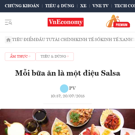
CHỨNG KHOÁN
TIÊU & DÙNG
XE
VNE TV
TECH CO
TIÊU ĐIỂM
ĐẦU TƯ
TÀI CHÍNH
KINH TẾ SỐ
KINH TẾ XANH
ẨM THỰC
TIÊU & DÙNG
Mỗi bữa ăn là một điệu Salsa
PV
10:57, 20/07/2015