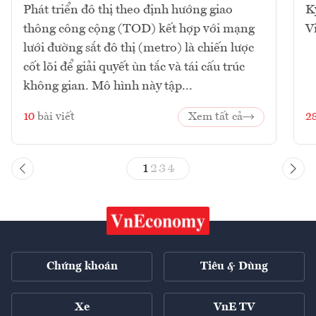
Phát triển đô thị theo định hướng giao
K
thông công cộng (TOD) kết hợp với mạng
V
lưới đường sắt đô thị (metro) là chiến lược
cốt lõi để giải quyết ùn tắc và tái cấu trúc
không gian. Mô hình này tập...
10
bài viết
Xem tất cả
2
1
2
3
4
Chứng khoán
Tiêu & Dùng
Xe
VnE TV