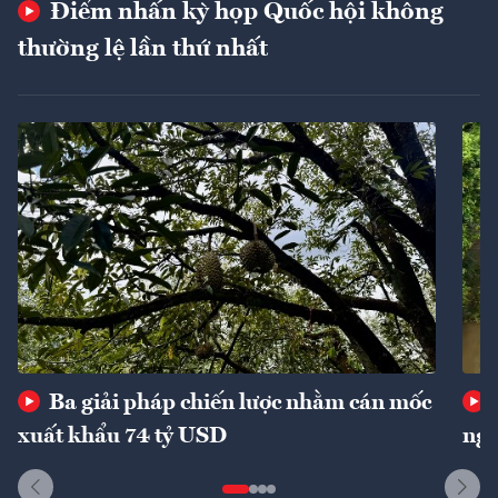
Điểm nhấn kỳ họp Quốc hội không
thường lệ lần thứ nhất
Ba giải pháp chiến lược nhằm cán mốc
xuất khẩu 74 tỷ USD
ngu