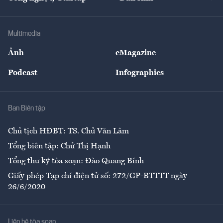
Tư vấn
Nông sản
Doanh nhân
Tư vấn Tiêu & Dùng
Infographics
Hạ tầng
Sức khỏe
Khung pháp lý
Doanh nghiệp
Địa phương
Thị trường
Bảo hiểm
Multimedia
Sự kiện
Nhân lực
Ảnh
eMagazine
Đẹp +
An sinh
Podcast
Infographics
Giải trí
Y tế
Nhà
Ban Biên tập
Ẩm thực
Chủ tịch HĐBT: TS. Chử Văn Lâm
Tổng biên tập: Chử Thị Hạnh
Tổng thư ký tòa soạn: Đào Quang Bính
Giấy phép Tạp chí điện tử số: 272/GP-BTTTT ngày
26/6/2020
Liên hệ tòa soạn