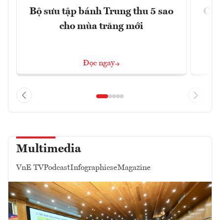
Bộ sưu tập bánh Trung thu 5 sao
Cơn
cho mùa trăng mới
Á
Đọc ngay
Multimedia
VnE TV
Podcast
Infographics
eMagazine