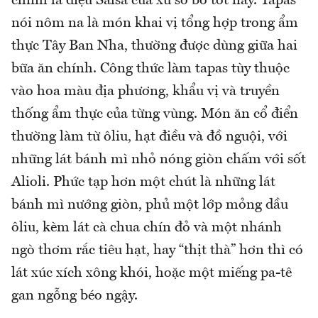
chính là điệu Salsa của xứ sở bò tót này. Tapas
nói nôm na là món khai vị tổng hợp trong ẩm
thực Tây Ban Nha, thường được dùng giữa hai
bữa ăn chính. Công thức làm tapas tùy thuộc
vào hoa màu địa phương, khẩu vị và truyền
thống ẩm thực của từng vùng. Món ăn cổ điển
thường làm từ ôliu, hạt điều và đồ nguội, với
những lát bánh mì nhỏ nóng giòn chấm với sốt
Alioli. Phức tạp hơn một chút là những lát
bánh mì nướng giòn, phủ một lớp mỏng dầu
ôliu, kèm lát cà chua chín đỏ và một nhánh
ngò thơm rắc tiêu hạt, hay “thịt thà” hơn thì có
lát xúc xích xông khói, hoặc một miếng pa-tê
gan ngỗng béo ngậy.