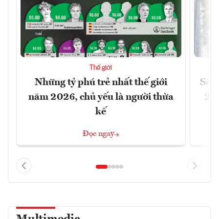
Thế giới
Những tỷ phú trẻ nhất thế giới
Số n
năm 2026, chủ yếu là người thừa
26%
kế
Đọc ngay