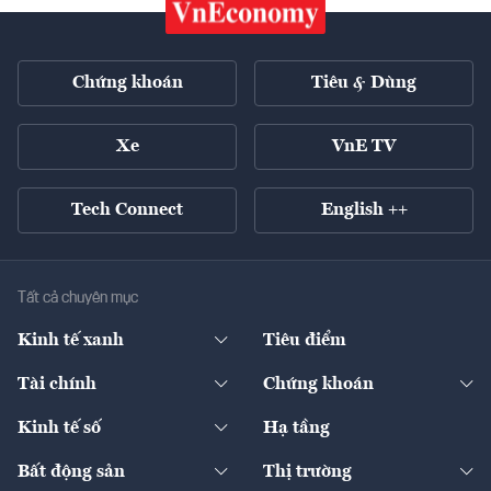
Chứng khoán
Tiêu & Dùng
Xe
VnE TV
Tech Connect
English ++
Tất cả chuyên mục
Kinh tế xanh
Tiêu điểm
Chuyển động xanh
Tài chính
Chứng khoán
Pháp lý
Ngân hàng
Doanh nghiệp niêm yết
Kinh tế số
Hạ tầng
Thương hiệu xanh
Thị trường vốn
Thị trường
Sản phẩm - Thị trường
Bất động sản
Thị trường
Diễn đàn
Thuế
Đầu tư