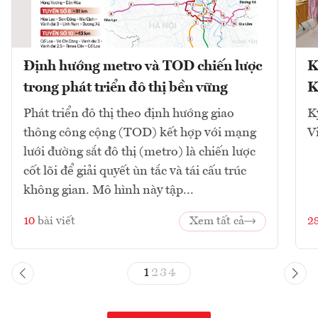
Định hướng metro và TOD chiến lược
K
trong phát triển đô thị bền vững
K
Phát triển đô thị theo định hướng giao
K
thông công cộng (TOD) kết hợp với mạng
V
lưới đường sắt đô thị (metro) là chiến lược
cốt lõi để giải quyết ùn tắc và tái cấu trúc
không gian. Mô hình này tập...
10
bài viết
Xem tất cả
2
1
2
3
4