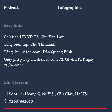
Đẹp +
An sinh
Podcast
Infographics
Giải trí
Y tế
Nhà
Ban Biên tập
Ẩm thực
Chủ tịch HĐBT: TS. Chử Văn Lâm
Tổng biên tập: Chử Thị Hạnh
Tổng thư ký tòa soạn: Đào Quang Bính
Giấy phép Tạp chí điện tử số: 272/GP-BTTTT ngày
26/6/2020
Liên hệ tòa soạn
Số 96-98 Hoàng Quốc Việt, Cầu Giấy, Hà Nội
02437552050