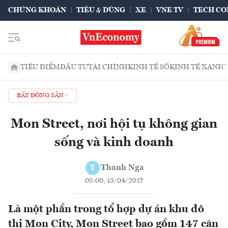
CHỨNG KHOÁN
TIÊU & DÙNG
XE
VNE TV
TECH CO
TIÊU ĐIỂM
ĐẦU TƯ
TÀI CHÍNH
KINH TẾ SỐ
KINH TẾ XANH
BẤT ĐỘNG SẢN
Mon Street, nơi hội tụ không gian
sống và kinh doanh
Thanh Nga
T
08:00, 13/04/2017
Là một phần trong tổ hợp dự án khu đô
thị Mon City, Mon Street bao gồm 147 căn