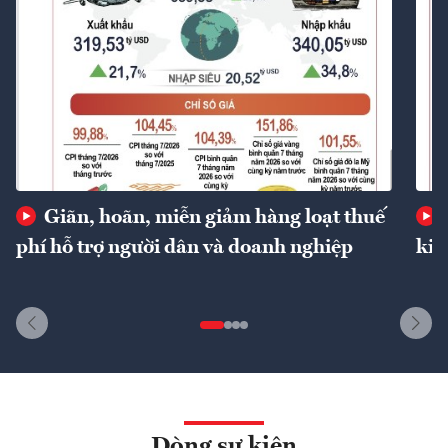
Giãn, hoãn, miễn giảm hàng loạt thuế
phí hỗ trợ người dân và doanh nghiệp
kin
Dòng sự kiện