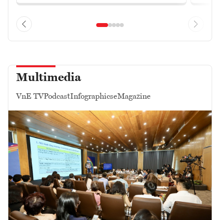
Multimedia
VnE TV
Podcast
Infographics
eMagazine