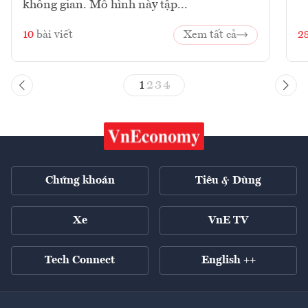
không gian. Mô hình này tập...
10
bài viết
Xem tất cả
2
1
2
3
4
Chứng khoán
Tiêu & Dùng
Xe
VnE TV
Tech Connect
English ++