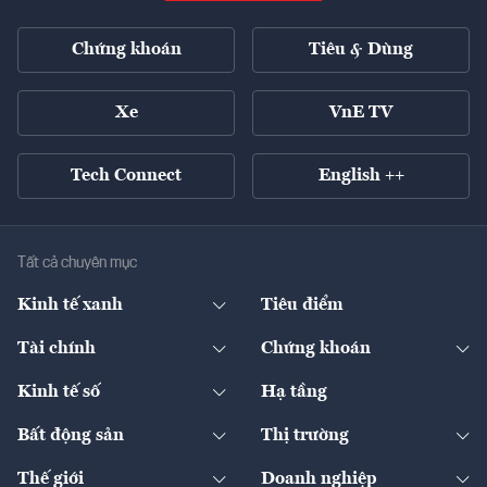
Chứng khoán
Tiêu & Dùng
Xe
VnE TV
Tech Connect
English ++
Tất cả chuyên mục
Kinh tế xanh
Tiêu điểm
Chuyển động xanh
Tài chính
Chứng khoán
Pháp lý
Ngân hàng
Doanh nghiệp niêm yết
Kinh tế số
Hạ tầng
Thương hiệu xanh
Thị trường vốn
Thị trường
Sản phẩm - Thị trường
Bất động sản
Thị trường
Diễn đàn
Thuế
Đầu tư
Tài sản số
Chính sách
Xuất nhập khẩu
Thế giới
Doanh nghiệp