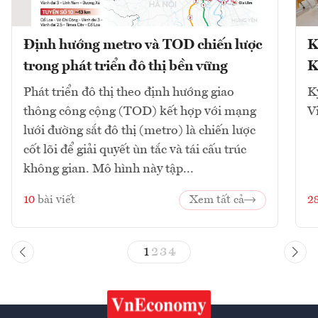
Định hướng metro và TOD chiến lược
K
trong phát triển đô thị bền vững
K
Phát triển đô thị theo định hướng giao
K
thông công cộng (TOD) kết hợp với mạng
V
lưới đường sắt đô thị (metro) là chiến lược
cốt lõi để giải quyết ùn tắc và tái cấu trúc
không gian. Mô hình này tập...
10
bài viết
Xem tất cả
2
1
2
3
4