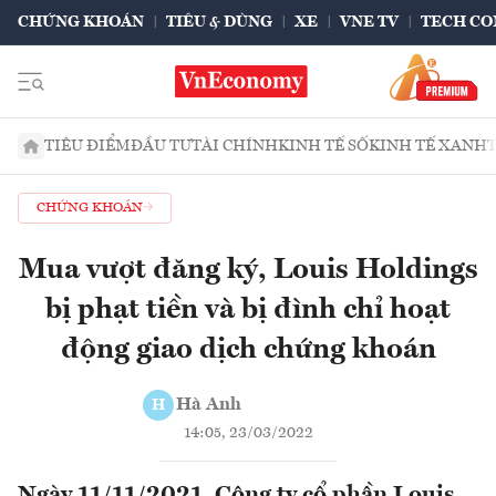
CHỨNG KHOÁN
TIÊU & DÙNG
XE
VNE TV
TECH CO
TIÊU ĐIỂM
ĐẦU TƯ
TÀI CHÍNH
KINH TẾ SỐ
KINH TẾ XANH
CHỨNG KHOÁN
Mua vượt đăng ký, Louis Holdings
bị phạt tiền và bị đình chỉ hoạt
động giao dịch chứng khoán
Hà Anh
H
14:05, 23/03/2022
Ngày 11/11/2021, Công ty cổ phần Louis