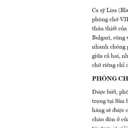
Ca sỹ Lisa (Bl
phòng chờ VIP
thân thiết của
Bulgari, cùng 
nhanh chóng g
giữa cả hai, 
chờ riêng chỉ 
PHÒNG CH
Được biết, phò
trọng tại Sân 
hàng sẽ được 
chào đón ở cử