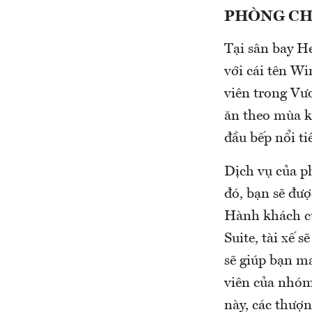
PHÒNG CH
Tại sân bay H
với cái tên Wi
viên trong Vư
ăn theo mùa k
đầu bếp nổi ti
Dịch vụ của ph
đó, bạn sẽ đư
Hành khách cũ
Suite, tài xế 
sẽ giúp bạn m
viên của nhóm
này, các thượn