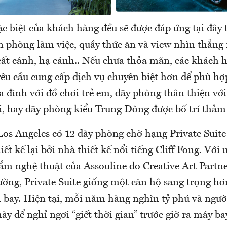
c biệt của khách hàng đều sẽ được đáp ứng tại đây 
 phòng làm việc, quầy thức ăn và view nhìn thẳng
ất cánh, hạ cánh.. Nếu chưa thỏa mãn, các khách 
yêu cầu cung cấp dịch vụ chuyên biệt hơn để phù hợ
 đình với đồ chơi trẻ em, dãy phòng thân thiện với
i, hay dãy phòng kiểu Trung Đông được bố trí thảm 
Los Angeles có 12 dãy phòng chờ hạng Private Suit
iết kế lại bởi nhà thiết kế nổi tiếng Cliff Fong. Với
ẩm nghệ thuật của Assouline do Creative Art Partne
ường, Private Suite giống một căn hộ sang trọng hơ
 bay. Hiện tại, mỗi năm hàng nghìn tỷ phú và người
ày để nghỉ ngơi “giết thời gian” trước giờ ra máy ba