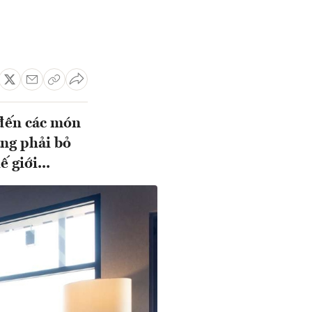
 đến các món
àng phải bỏ
 giới...