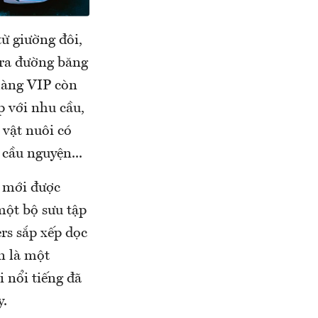
từ giường đôi,
 ra đường băng
hàng VIP còn
p với nhu cầu,
 vật nuôi có
cầu nguyện...
e mới được
 một bộ sưu tập
rs sắp xếp dọc
n là một
 nổi tiếng đã
y.