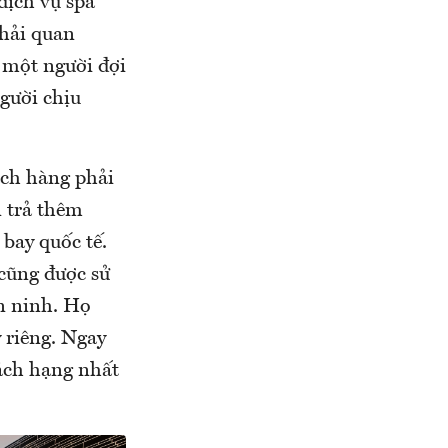
(dịch vụ spa
 hải quan
 một người đợi
gười chịu
ách hàng phải
n trả thêm
bay quốc tế.
 cũng được sử
n ninh. Họ
 riêng. Ngay
ách hạng nhất