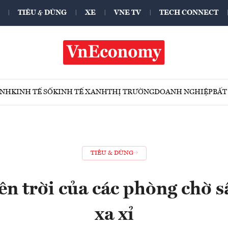
TIÊU & DÙNG
XE
VNE TV
TECH CONNECT
ÍNH
KINH TẾ SỐ
KINH TẾ XANH
THỊ TRƯỜNG
DOANH NGHIỆP
BẤT
TIÊU & DÙNG
ên trời của các phòng chờ s
xa xỉ