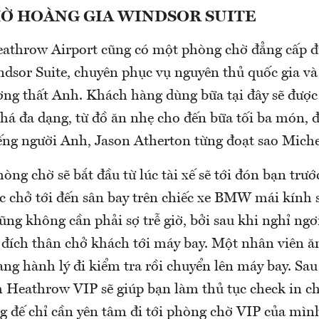
Ờ HOÀNG GIA WINDSOR SUITE
eathrow Airport cũng có một phòng chờ đẳng cấp đ
ndsor Suite, chuyên phục vụ nguyên thủ quốc gia và
ơng thất Anh. Khách hàng dùng bữa tại đây sẽ đượ
há đa dạng, từ đồ ăn nhẹ cho đến bữa tối ba món, 
ếng người Anh, Jason Atherton từng đoạt sao Miche
òng chờ sẽ bắt đầu từ lúc tài xế sẽ tới đón bạn trướ
ợc chở tới đến sân bay trên chiếc xe BMW mái kính 
ng không cần phải sợ trễ giờ, bởi sau khi nghỉ ngơ
sẽ đích thân chở khách tới máy bay. Một nhân viên 
ang hành lý đi kiểm tra rồi chuyển lên máy bay. Sa
 Heathrow VIP sẽ giúp bạn làm thủ tục check in ch
g đế chỉ cần yên tâm đi tới phòng chờ VIP của mình