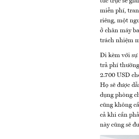
túc trực sẽ gi
miễn phí, tran
riêng, một ng
ở chân máy ba
trách nhiệm m
Đi kèm với sự
trả phí thườn
2.700 USD cho
Họ sẽ được dẫ
dụng phòng ch
cũng không cầ
cả khi cần ph
này cũng sẽ đ