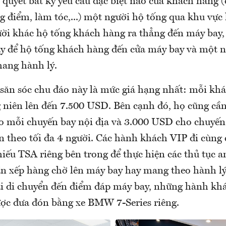
ải quyết bất kỳ yêu cầu đặc biệt nào của khách hàng 
g điểm, làm tóc,...) một người hộ tống qua khu vực
ười khác hộ tống khách hàng ra thẳng đến máy bay,
y để hộ tống khách hàng đến cửa máy bay và một n
ang hành lý.
 săn sóc chu đáo này là mức giá hạng nhất: mỗi kh
g niên lên đến 7.500 USD. Bên cạnh đó, họ cũng cầ
 mỗi chuyến bay nội địa và 3.000 USD cho chuyến 
n theo tối đa 4 người. Các hành khách VIP đi cùng
iếu TSA riêng bên trong để thực hiện các thủ tục a
n xếp hàng chờ lên máy bay hay mang theo hành lý
ải di chuyển đến điểm đáp máy bay, những hành kh
ược đưa đón bằng xe BMW 7-Series riêng.