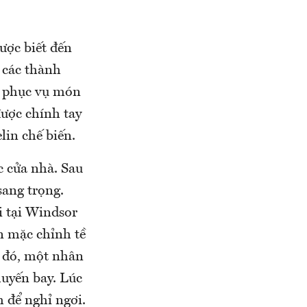
ược biết đến
 các thành
c phục vụ món
được chính tay
lin chế biến.
c cửa nhà. Sau
sang trọng.
i tại Windsor
ăn mặc chỉnh tề
u đó, một nhân
uyến bay. Lúc
 để nghỉ ngơi.