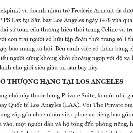
ackpink) và doanh nhân trẻ Frédéric Arnault đã đượ
 PS Lax tại Sân bay Los Angeles ngày 14/8 vừa qu
 đại sứ toàn cầu thương hiệu thời trang Celine và tr
với con trai người sở hữu tập đoàn thời trang số 1
ây bão mạng xã hội. Bên cạnh việc có thêm bằng 
nhiều người cũng không khỏi choáng ngợp với độ xa
dành cho giới siêu giàu tại sân bay này.
Ờ THƯỢNG HẠNG TẠI LOS ANGELES
ng chờ này thuộc hạng Private Suite, là một nhà ga
bay Quốc tế Los Angeles (LAX). Với The Private Sui
cung cấp gần chục nhân viên phục vụ riêng bao gồ
a vào, một người dẫn và hộ tống đến phòng riêng, h