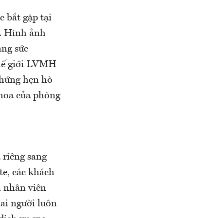
c bắt gặp tại
a. Hình ảnh
ang sức
 thế giới LVMH
chứng hẹn hò
 hoa của phòng
 riêng sang
te, các khách
m nhân viên
ai người luôn