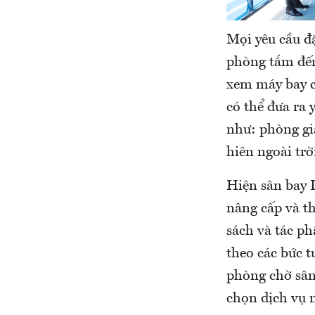
Mọi yêu cầu đặ
phòng tắm đến
xem máy bay c
có thể đưa ra 
như: phòng gia
hiên ngoài trờ
Hiện sân bay 
nâng cấp và th
sách và tác ph
theo các bức t
phòng chờ sân
chọn dịch vụ n