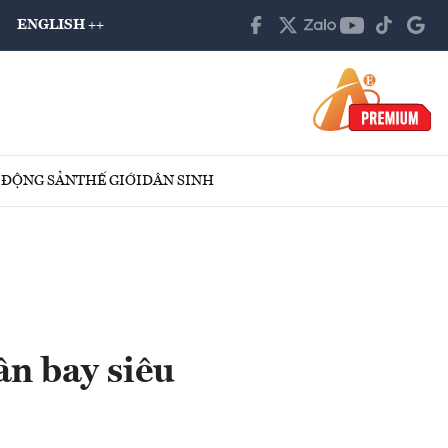
ENGLISH ++
 ĐỘNG SẢN
THẾ GIỚI
DÂN SINH
ân bay siêu