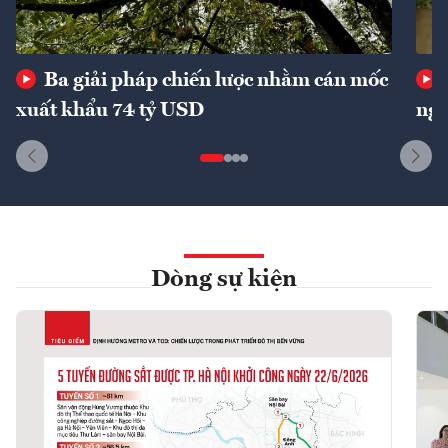
Ba giải pháp chiến lược nhằm cán mốc
xuất khẩu 74 tỷ USD
ngu
Dòng sự kiện