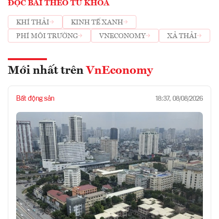
ĐỌC BÀI THEO TỪ KHOÁ
KHÍ THẢI
KINH TẾ XANH
PHÍ MÔI TRƯỜNG
VNECONOMY
XẢ THẢI
Mới nhất trên
VnEconomy
Bất động sản
18:37, 08/08/2026