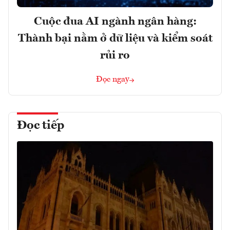
Cuộc đua AI ngành ngân hàng:
Thành bại nằm ở dữ liệu và kiểm soát
rủi ro
Đọc ngay
Đọc tiếp