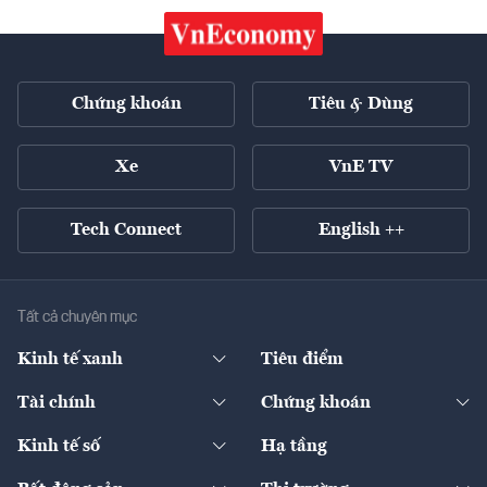
Chứng khoán
Tiêu & Dùng
Xe
VnE TV
Tech Connect
English ++
Tất cả chuyên mục
Kinh tế xanh
Tiêu điểm
Chuyển động xanh
Tài chính
Chứng khoán
Pháp lý
Ngân hàng
Doanh nghiệp niêm yết
Kinh tế số
Hạ tầng
Thương hiệu xanh
Thị trường vốn
Thị trường
Sản phẩm - Thị trường