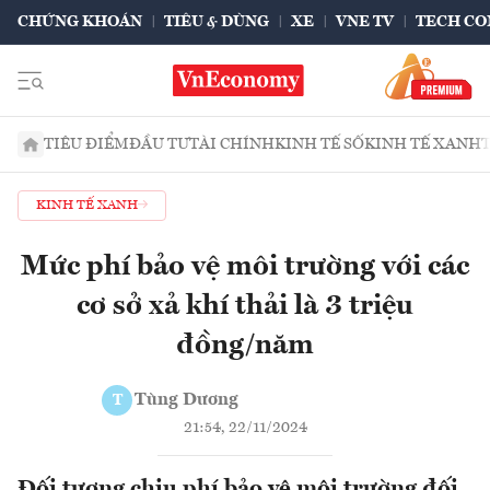
CHỨNG KHOÁN
TIÊU & DÙNG
XE
VNE TV
TECH CO
TIÊU ĐIỂM
ĐẦU TƯ
TÀI CHÍNH
KINH TẾ SỐ
KINH TẾ XANH
KINH TẾ XANH
Mức phí bảo vệ môi trường với các
cơ sở xả khí thải là 3 triệu
đồng/năm
Tùng Dương
T
21:54, 22/11/2024
Đối tượng chịu phí bảo vệ môi trường đối