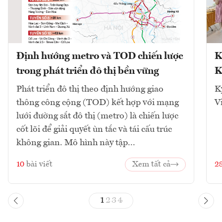
Định hướng metro và TOD chiến lược
K
trong phát triển đô thị bền vững
K
Phát triển đô thị theo định hướng giao
K
thông công cộng (TOD) kết hợp với mạng
V
lưới đường sắt đô thị (metro) là chiến lược
cốt lõi để giải quyết ùn tắc và tái cấu trúc
không gian. Mô hình này tập...
10
bài viết
Xem tất cả
2
1
2
3
4