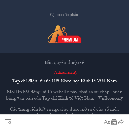
Đặt mua ấn phẩm
Bản quyền thuộc về
VnEconomy
Tạp chí điện tử của Hội Khoa học Kinh tế Việt Nam
Mọi tin bài đăng lại từ website này phải có sự chấp thuận
bằng văn bản của
Tạp chí Kinh tế Việt Nam - VnEconomy
Các trang liên kết ra ngoài sẽ được mở ra ở cửa sổ mới.
VnEconomy không chịu trách nhiệm nội dung các trang
ngoài.