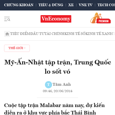
CHỨNG KHOÁN
TIÊU & DÙNG
XE
VNE TV
TECH CO
TIÊU ĐIỂM
ĐẦU TƯ
TÀI CHÍNH
KINH TẾ SỐ
KINH TẾ XANH
THẾ GIỚI
Mỹ-Ấn-Nhật tập trận, Trung Quốc
lo sốt vó
Tâm Anh
T
09:46, 20/06/2014
Cuộc tập trận Malabar năm nay, dự kiến
diễn ra ở khu vực phía bắc Thái Bình