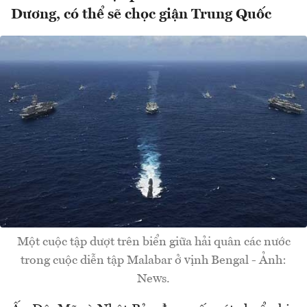
Dương, có thể sẽ chọc giận Trung Quốc
Một cuộc tập dượt trên biển giữa hải quân các nước
trong cuộc diễn tập Malabar ở vịnh Bengal - Ảnh:
News.