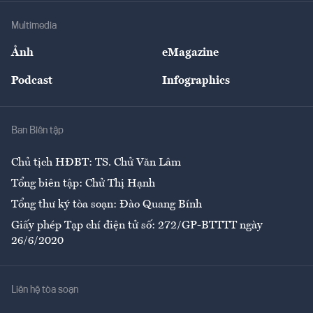
Doanh nghiệp
Địa phương
Thị trường
Bảo hiểm
Multimedia
Sự kiện
Nhân lực
Ảnh
eMagazine
Đẹp +
An sinh
Podcast
Infographics
Giải trí
Y tế
Nhà
Ban Biên tập
Ẩm thực
Chủ tịch HĐBT: TS. Chử Văn Lâm
Tổng biên tập: Chử Thị Hạnh
Tổng thư ký tòa soạn: Đào Quang Bính
Giấy phép Tạp chí điện tử số: 272/GP-BTTTT ngày
26/6/2020
Liên hệ tòa soạn