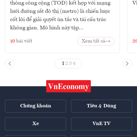
thông công cộng (TOD) kết hợp với mạng
V
lưới đường sắt đô thị (metro) là chiến lược
cốt lõi để giải quyết ùn tắc và tái cấu trúc
không gian. Mô hình này tập...
10
bài viết
Xem tất cả
2
1
2
3
4
Chứng khoán
Tiêu & Dùng
Xe
VnE TV