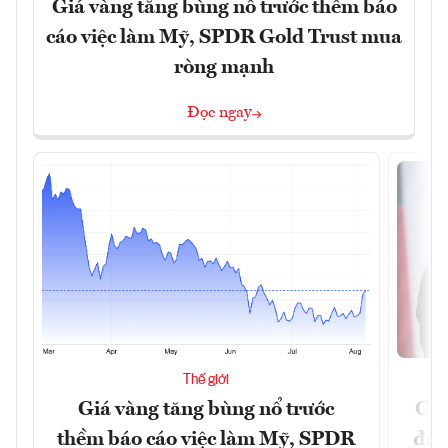
Giá vàng tăng bùng nổ trước thềm báo
cáo việc làm Mỹ, SPDR Gold Trust mua
ròng mạnh
Đọc ngay
Thế giới
Giá vàng tăng bùng nổ trước
Chí
thềm báo cáo việc làm Mỹ, SPDR
đã 