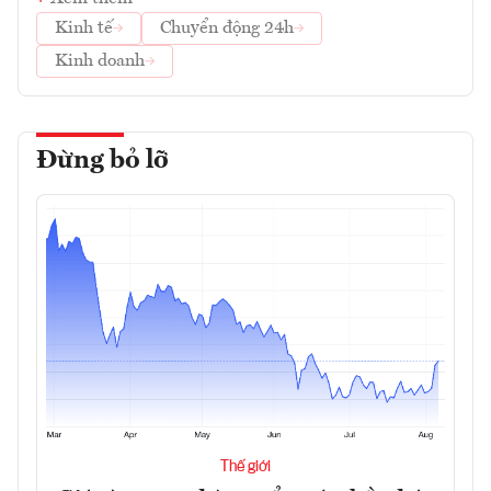
Kinh tế
Chuyển động 24h
Kinh doanh
Đừng bỏ lỡ
Thế giới