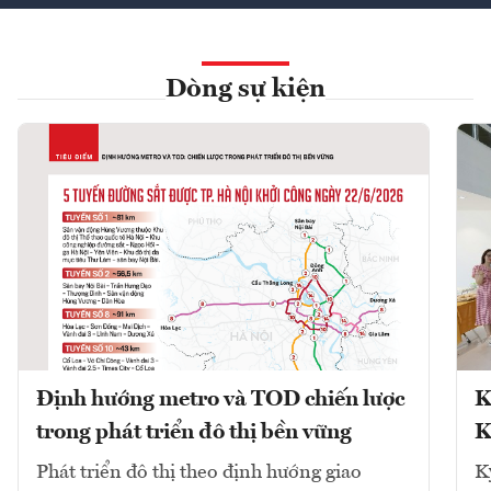
Dòng sự kiện
Định hướng metro và TOD chiến lược
K
trong phát triển đô thị bền vững
K
Phát triển đô thị theo định hướng giao
K