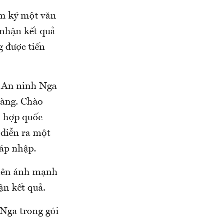
ớm ký một văn
 nhận kết quả
g được tiến
g An ninh Nga
ràng. Chào
n hợp quốc
 diễn ra một
sáp nhập.
 lên ánh mạnh
ận kết quả.
Nga trong gói