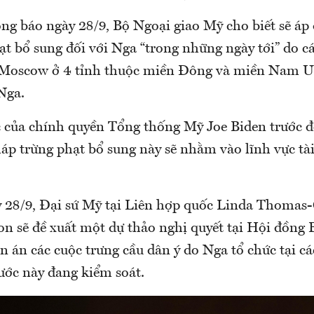
ng báo ngày 28/9, Bộ Ngoại giao Mỹ cho biết sẽ áp 
t bổ sung đối với Nga “trong những ngày tới” do c
 Moscow ở 4 tỉnh thuộc miền Đông và miền Nam Uk
Nga.
 của chính quyền Tổng thống Mỹ Joe Biden trước đ
áp trừng phạt bổ sung này sẽ nhằm vào lĩnh vực tài
y 28/9, Đại sứ Mỹ tại Liên hợp quốc Linda Thomas-
on sẽ đề xuất một dự thảo nghị quyết tại Hội đồng 
n án các cuộc trưng cầu dân ý do Nga tổ chức tại c
ớc này đang kiểm soát.