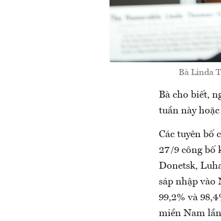
Bà Linda T
Bà cho biết, n
tuần này hoặc 
Các tuyên bố 
27/9 công bố k
Donetsk, Luhan
sáp nhập vào 
99,2% và 98,4
miền Nam lần 