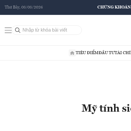
Thứ Bảy, 08/08/2026
CHỨNG KHOÁN
TIÊU ĐIỂM
ĐẦU TƯ
TÀI CH
Mỹ tính si