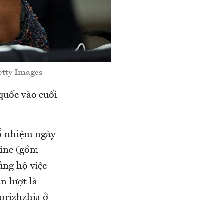
etty Images
quốc vào cuối
bổ nhiệm ngày
aine (gồm
ủng hộ việc
 lượt là
orizhzhia ở