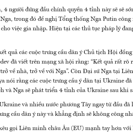
, 4 người đứng đầu chính quyền 4 tỉnh này sẽ sẽ s
 Nga, trong đó đề nghị Tổng thống Nga Putin công
cho việc gia nhập. Hiện tại các thủ tục pháp lý đan
kết quả các cuộc trưng cầu dân ý Chủ tịch Hội đồn
ev đã viết trên mạng xã hội rằng: “Kết quả rất rõ 
rở về nhà, trở về với Nga”. Còn Đại sứ Nga tại Liê
a nói rằng các cuộc trưng cầu ý dân tại Ukraine đã
 và Nga sẽ phát triển 4 tỉnh của Ukraine sau khi 
 Ukraine và nhiều nước phương Tây ngay từ đầu đã
rưng cầu dân ý này và khẳng định sẽ không công nh
kêu gọi Liên minh châu Âu (EU) mạnh tay hơn với 