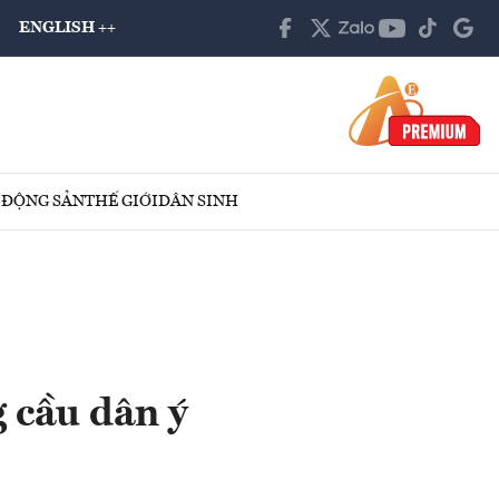
ENGLISH ++
 ĐỘNG SẢN
THẾ GIỚI
DÂN SINH
g cầu dân ý