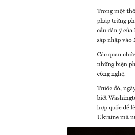
Trong một thô
pháp trừng phạ
cầu dân ý của
sáp nhập vào 
Các quan chức
những biện ph
công nghệ.
Trước đó, ngà
biết Washingt
hợp quốc để lê
Ukraine mà nư