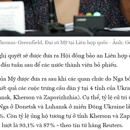
homas-Greenfield, Đại sứ Mỹ tại Liên hợp quốc - Ảnh: G
ghị quyết sẽ được đưa ra Hội đồng bảo an Liên hợp 
đầu tuần sau để các nước thành viên bỏ phiếu.
của Mỹ được đưa ra sau khi các quan chức do Nga 
ết quả các cuộc trưng cầu dân ý tại 4 tỉnh của Ukr
sk, Kherson và Zaporizhzhia). Cụ thể, tỷ lệ cử tri 
Nga ở Donetsk và Luhansk ở miền Đông Ukraine lần
%. Còn tỷ lệ ủng hộ tương tự ở tỉnh Kherson và Zap
lượt là 93,1% và 87% - theo tin từ hãng Reuters.