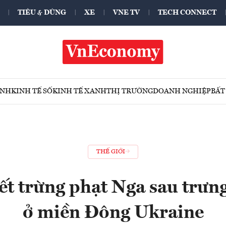
TIÊU & DÙNG
XE
VNE TV
TECH CONNECT
ÍNH
KINH TẾ SỐ
KINH TẾ XANH
THỊ TRƯỜNG
DOANH NGHIỆP
BẤT
THẾ GIỚI
ết trừng phạt Nga sau trưn
ở miền Đông Ukraine