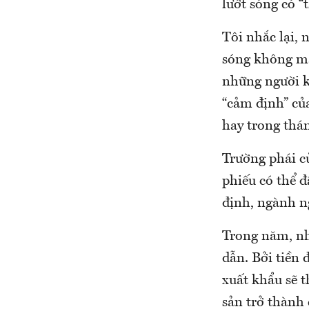
lướt sóng có 
Tôi nhắc lại, 
sóng không man
những người kh
“cảm định” của
hay trong thá
Trường phái củ
phiếu có thể đ
định, ngành n
Trong năm, nh
dẫn. Bởi tiền 
xuất khẩu sẽ 
sản trở thành 