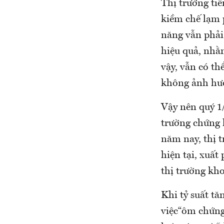
Thị trường tiề
kiềm chế lạm 
năng vẫn phải 
hiệu quả, nhằ
vậy, vẫn có th
không ảnh hưở
Vậy nên quý 1/
trường chứng 
năm nay, thị 
hiện tại, xuấ
thị trường kh
Khi tỷ suất t
việc“ôm chứng”