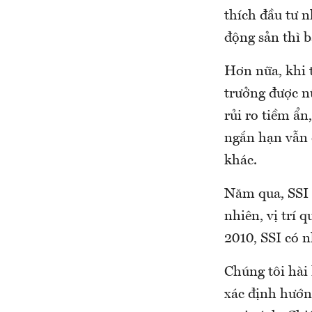
thích đầu tư n
động sản thì b
Hơn nữa, khi t
trưởng được n
rủi ro tiềm ẩn
ngắn hạn vẫn 
khác.
Năm qua, SSI 
nhiên, vị trí 
2010, SSI có n
Chúng tôi hài
xác định hướng