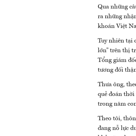
Qua những câu
ra những nhận
khoán Việt N
Tuy nhiên tại 
lớn” trên thị
Tổng giám đốc
tương đối thận
Thưa ông, the
quẻ đoán thời 
trong năm co
Theo tôi, thôn
đang nỗ lực d