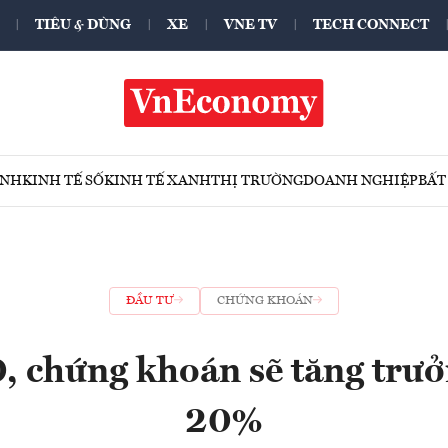
TIÊU & DÙNG
XE
VNE TV
TECH CONNECT
ÍNH
KINH TẾ SỐ
KINH TẾ XANH
THỊ TRƯỜNG
DOANH NGHIỆP
BẤT
ĐẦU TƯ
CHỨNG KHOÁN
 chứng khoán sẽ tăng trư
20%