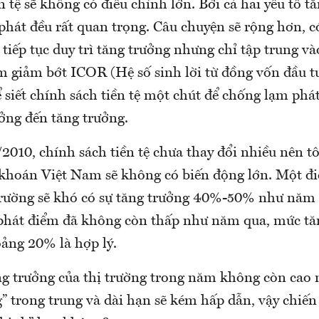
n tệ sẽ không có điều chỉnh lớn. Bởi cả hai yếu tố t
phát đều rất quan trọng. Câu chuyện sẽ rộng hơn, c
tiếp tục duy trì tăng trưởng nhưng chỉ tập trung và
m giảm bớt ICOR (Hệ số sinh lời từ đồng vốn đầu t
ể siết chính sách tiền tệ một chút để chống lạm ph
ng đến tăng trưởng.
2010, chính sách tiền tệ chưa thay đổi nhiều nên tô
khoán Việt Nam sẽ không có biến động lớn. Một đ
trường sẽ khó có sự tăng trưởng 40%-50% như năm 
t phát điểm đã không còn thấp như năm qua, mức tă
oảng 20% là hợp lý.
ăng trưởng của thị trường trong năm không còn cao 
 trong trung và dài hạn sẽ kém hấp dẫn, vậy chiến