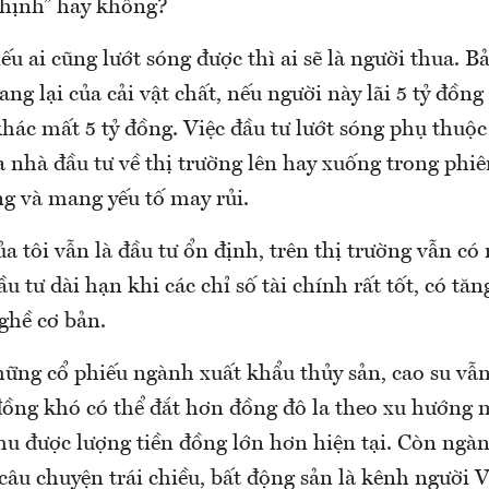
“thịnh” hay không?
nếu ai cũng lướt sóng được thì ai sẽ là người thua. B
g lại của cải vật chất, nếu người này lãi 5 tỷ đồng 
ác mất 5 tỷ đồng. Việc đầu tư lướt sóng phụ thuộc
 nhà đầu tư về thị trường lên hay xuống trong phiê
ng và mang yếu tố may rủi.
a tôi vẫn là đầu tư ổn định, trên thị trường vẫn có
ầu tư dài hạn khi các chỉ số tài chính rất tốt, có tă
ghề cơ bản.
ững cổ phiếu ngành xuất khẩu thủy sản, cao su vẫn
đồng khó có thể đắt hơn đồng đô la theo xu hướng m
thu được lượng tiền đồng lớn hơn hiện tại. Còn ngà
câu chuyện trái chiều, bất động sản là kênh người 