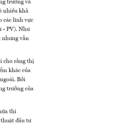
ăng trưởng và
ó nhiều khả
o các lĩnh vực
ư - PV). Như
át nhưng vẫn
i cho rằng thị
iểm khác của
ngoái. Bởi
ng trưởng của
nữa thì
 thuật đầu tư