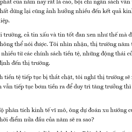
hát của năm nay rất là cao, bội chi ngân sách vẫn t
nhất dừng lại cũng ảnh hưởng nhiều đến kết quả ki
iệp.
trường, cả tin xấu và tin tốt đan xen như thế mà 
hông thể nói được. Tôi nhìn nhận, thị trường năm t
 nhiều từ các chính sách tiền tệ, những động thái 
định đến thị trường.
 tiền tệ tiếp tục bị thắt chặt, tôi nghĩ thị trường s
 vẫn tiếp tục bơm tiền ra để duy trì tăng trưởng th
ộ phân tích kinh tế vĩ mô, ông dự đoán xu hướng cụ
thời điểm nửa đầu của năm sẽ ra sao?