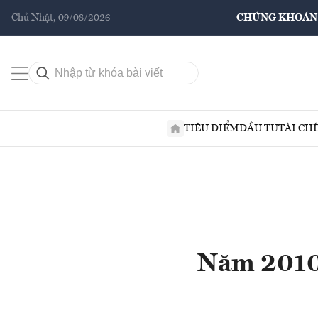
Chủ Nhật, 09/08/2026
CHỨNG KHOÁN
TIÊU ĐIỂM
ĐẦU TƯ
TÀI CH
Năm 2010,