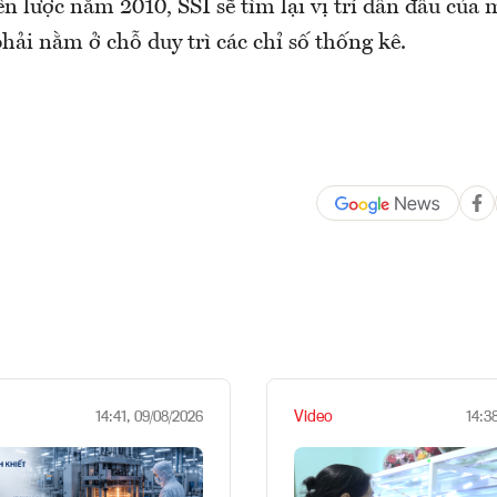
n lược năm 2010, SSI sẽ tìm lại vị trí dẫn đầu của 
ải nằm ở chỗ duy trì các chỉ số thống kê.
Video
14:41, 09/08/2026
14:3