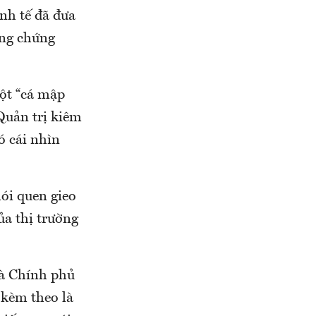
nh tế đã đưa
ờng chứng
một “cá mập
Quản trị kiêm
ó cái nhìn
ói quen gieo
ủa thị trường
 là Chính phủ
 kèm theo là