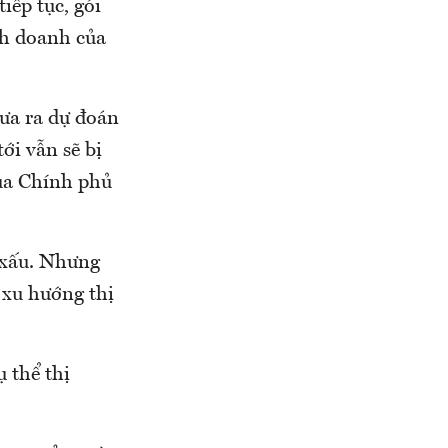
iếp tục, gói
nh doanh của
đưa ra dự đoán
ới vẫn sẽ bị
của Chính phủ
ẽ xấu. Nhưng
ì xu hướng thị
 thể thị