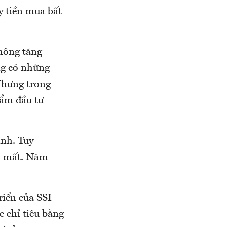
y tiền mua bất
không tăng
ng có những
 Nhưng trong
hẩm đầu tư
ình. Tuy
án mất. Năm
riển của SSI
c chỉ tiêu bằng