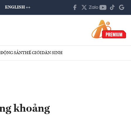
ENGLISH ++
 ĐỘNG SẢN
THẾ GIỚI
DÂN SINH
ởng khoảng