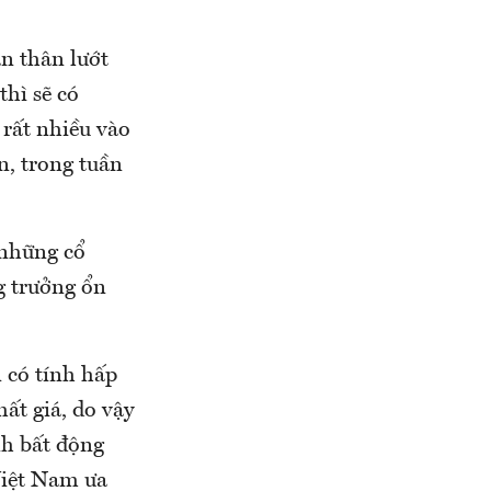
ản thân lướt
thì sẽ có
 rất nhiều vào
n, trong tuần
 những cổ
ng trưởng ổn
 có tính hấp
ất giá, do vậy
nh bất động
Việt Nam ưa