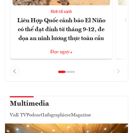
Kinh tế xanh
Liên Hợp Quốc cảnh báo El Niño
Cản
có thể đạt đỉnh từ tháng 9-12, đe
m
dọa an ninh lương thực toàn cầu
Đọc ngay
Multimedia
VnE TV
Podcast
Infographics
eMagazine