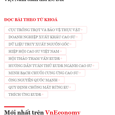
ĐỌC BÀI THEO TỪ KHOÁ
CỤC TRỒNG TRỌT VÀ BẢO VỆ THỰC VẬT
DOANH NGHIỆP XUẤT KHẨU CAO SU
DỮ LIỆU TRUY XUẤT NGUỒN GỐC
HIỆP HỘI CAO SU VIỆT NAM
HỘI THẢO THAM VẤN EUDR
HƯỚNG DẪN TUÂN THỦ EUDR NGÀNH CAO SU
MINH BẠCH CHUỖI CUNG ỨNG CAO SU
ÔNG NGUYỄN QUỐC MẠNH
QUY ĐỊNH CHỐNG MẤT RỪNG EU
THÍCH ỨNG EUDR
Mới nhất trên
VnEconomy