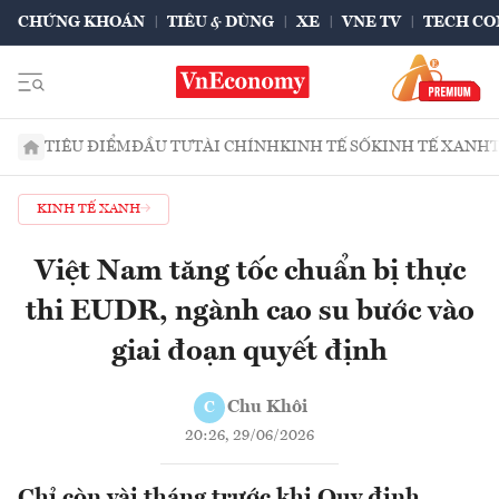
CHỨNG KHOÁN
TIÊU & DÙNG
XE
VNE TV
TECH CO
TIÊU ĐIỂM
ĐẦU TƯ
TÀI CHÍNH
KINH TẾ SỐ
KINH TẾ XANH
KINH TẾ XANH
Việt Nam tăng tốc chuẩn bị thực
thi EUDR, ngành cao su bước vào
giai đoạn quyết định
Chu Khôi
C
20:26, 29/06/2026
Chỉ còn vài tháng trước khi Quy định