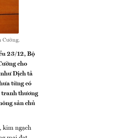
n Cường.
iều 23/12, Bộ
Cường cho
 như Dịch tả
chưa từng có
n tranh thương
 nông sản chủ
ó, kim ngạch