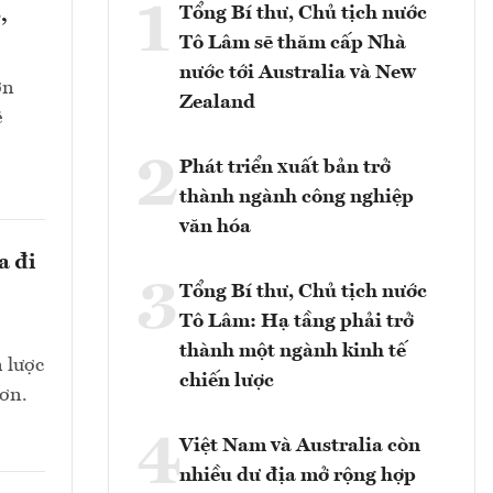
1
Tổng Bí thư, Chủ tịch nước
,
Tô Lâm sẽ thăm cấp Nhà
nước tới Australia và New
ớn
Zealand
ê
2
Phát triển xuất bản trở
thành ngành công nghiệp
văn hóa
a đi
3
Tổng Bí thư, Chủ tịch nước
Tô Lâm: Hạ tầng phải trở
thành một ngành kinh tế
n lược
chiến lược
hơn.
4
Việt Nam và Australia còn
nhiều dư địa mở rộng hợp