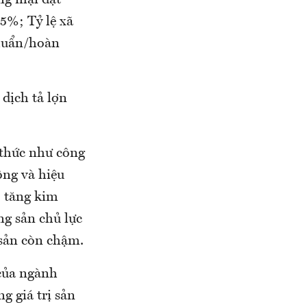
ng mại đạt
5%; Tỷ lệ xã
chuẩn/hoàn
dịch tả lợn
 thức như công
ộng và hiệu
ộ tăng kim
ng sản chủ lực
 sản còn chậm.
của ngành
g giá trị sản