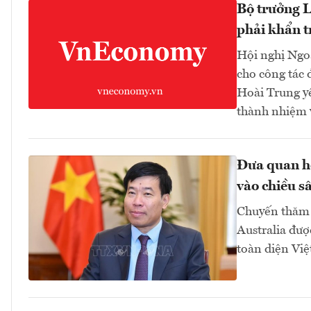
Bộ trưởng L
phải khẩn t
Hội nghị Ngoạ
cho công tác 
Hoài Trung yê
thành nhiệm v
Đưa quan hệ
vào chiều sâ
Chuyến thăm 
Australia đượ
toàn diện Việ