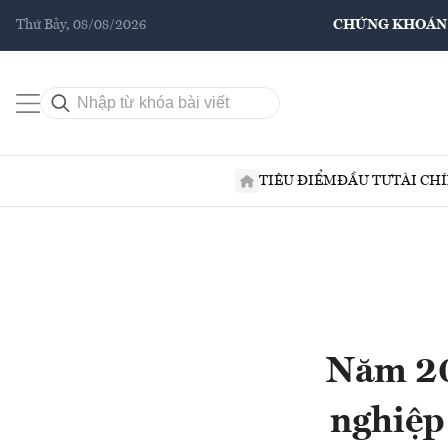
Thứ Bảy, 08/08/2026
CHỨNG KHOÁN
TIÊU ĐIỂM
ĐẦU TƯ
TÀI CH
Năm 20
nghiệp