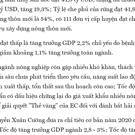
g lâm thuỷ sản ước đạt 41,3 tỷ USD, thặng dư thươ
ỷ USD, tăng 19,3%; Tỷ lệ che phủ của rừng đạt 41,8
nông thôn mới là 54%, có 111 đơn vị cấp huyện đạt 
vụ xây dựng nông thôn mới.
 đạt thấp là tăng trưởng GDP 2,2% chủ yếu do bệnh 
giảm khoảng 1,1% tăng trưởng toàn ngành.
ngành nông nghiệp còn gặp nhiều khó khăn, thách
n sâu chưa phát triển theo yêu cầu, năng suất lao đ
n xuất thấp, tổn thất sau thu hoạch còn cao; Tốc đ
ẩu có dấu hiệu chững lại do giá xuất khẩu nhiều nô
 giải quyết "Thẻ vàng" của EC đối với đánh bắt hải
yễn Xuân Cường đưa ra chỉ tiêu cơ bản năm 2020 
Tốc độ tăng trưởng GDP ngành 2,8 - 3%; Tốc độ tăn