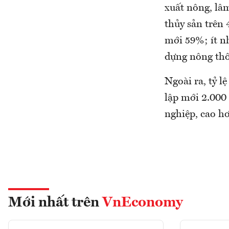
xuất nông, lâ
thủy sản trên
mới 59%; ít n
dựng nông th
Ngoài ra, tỷ 
lập mới 2.000
nghiệp, cao hơ
Mới nhất trên
VnEconomy