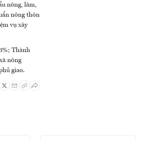
ẩu nông, lâm,
huẩn nông thôn
iệm vụ xây
 96%; Thành
 xã nông
phủ giao.