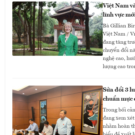
Việt Nam và
lĩnh vực mớ
Bà Gillian Bir
Việt Nam / V
đang tăng tr
chuyển đổi nă
nghệ cao, hướ
lượng cao tro
Sửa đổi 3 l
chuẩn mực 
Trong bối cản
đang xem xét 
nhằm hoàn thi
biểu đề xuất 