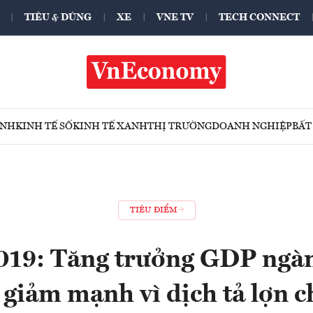
TIÊU & DÙNG
XE
VNE TV
TECH CONNECT
ÍNH
KINH TẾ SỐ
KINH TẾ XANH
THỊ TRƯỜNG
DOANH NGHIỆP
BẤT
TIÊU ĐIỂM
19: Tăng trưởng GDP ngà
 giảm mạnh vì dịch tả lợn c