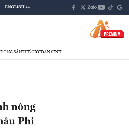
ENGLISH ++
 ĐỘNG SẢN
THẾ GIỚI
DÂN SINH
nh nông
hâu Phi