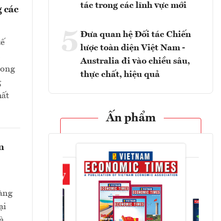
tác trong các lĩnh vực mới
 các
5
Đưa quan hệ Đối tác Chiến
tế
lược toàn diện Việt Nam -
Australia đi vào chiều sâu,
rong
thực chất, hiệu quả
g
hất
Ấn phẩm
n
hàng
ại
và