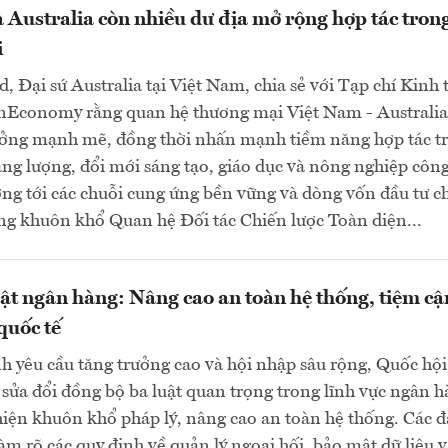
 Australia còn nhiều dư địa mở rộng hợp tác trong
i
d, Đại sứ Australia tại Việt Nam, chia sẻ với Tạp chí Kinh 
nEconomy rằng quan hệ thương mại Việt Nam - Australia
ưởng mạnh mẽ, đồng thời nhấn mạnh tiềm năng hợp tác t
ng lượng, đổi mới sáng tạo, giáo dục và nông nghiệp côn
ng tới các chuỗi cung ứng bền vững và dòng vốn đầu tư c
ng khuôn khổ Quan hệ Đối tác Chiến lược Toàn diện...
uật ngân hàng: Nâng cao an toàn hệ thống, tiệm cậ
quốc tế
h yêu cầu tăng trưởng cao và hội nhập sâu rộng, Quốc hội
sửa đổi đồng bộ ba luật quan trọng trong lĩnh vực ngân 
ện khuôn khổ pháp lý, nâng cao an toàn hệ thống. Các đ
làm rõ các quy định về quản lý ngoại hối, bảo mật dữ liệu 