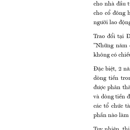
cho nhà đầu t
cho cổ đông h
người lao độn
Trao đổi tại
"Những năm q
không có chiề
Đặc biệt, 2 n
dòng tiền tro
được phân thà
và dòng tiền đ
các tổ chức t
phần nào làm 
Tuy nhiên, th