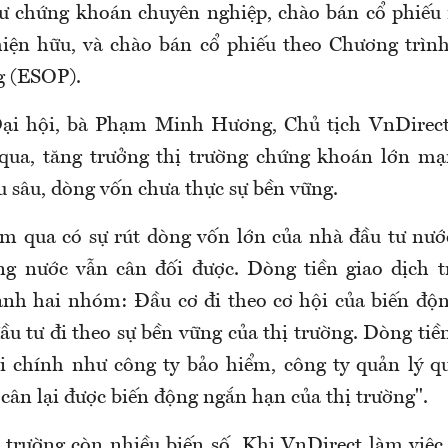
ư chứng khoán chuyên nghiệp, chào bán cổ phiếu
iện hữu, và chào bán cổ phiếu theo Chương trìn
g (ESOP).
 Đại hội, bà Phạm Minh Hương, Chủ tịch VnDirec
ua, tăng trưởng thị trường chứng khoán lớn m
u sâu, dòng vốn chưa thực sự bền vững.
ăm qua có sự rút dòng vốn lớn của nhà đầu tư nư
ng nước vẫn cân đối được. Dòng tiền giao dịch t
nh hai nhóm: Đầu cơ đi theo cơ hội của biến độn
ầu tư đi theo sự bền vững của thị trường. Dòng tiề
ài chính như công ty bảo hiểm, công ty quản lý 
cân lại được biến động ngắn hạn của thị trường".
ị trường còn nhiều biến số. Khi VnDirect làm việc