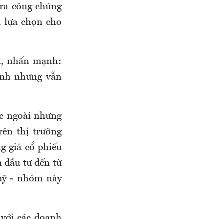
 ra công chúng
h lựa chọn cho
t, nhấn mạnh:
ạnh nhưng vẫn
ớc ngoài nhưng
rên thị trường
g giá cổ phiếu
n đầu tư đến từ
quỹ - nhóm này
 với các doanh