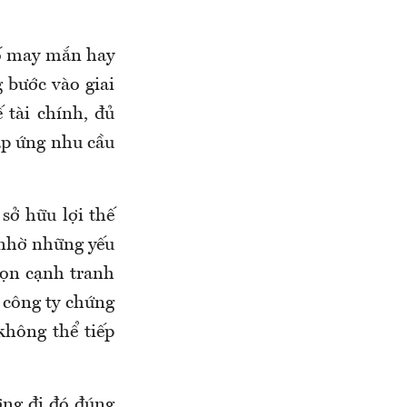
tố may mắn hay
 bước vào giai
 tài chính, đủ
áp ứng nhu cầu
 sở hữu lợi thế
 nhờ những yếu
họn cạnh tranh
 công ty chứng
không thể tiếp
ớng đi đó đúng