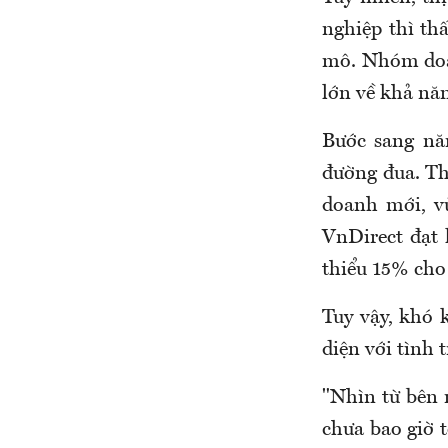
nghiệp thì th
mô. Nhóm doa
lớn về khả nă
Bước sang năm
đường đua. Th
doanh mới, v
VnDirect đạt 
thiểu 15% cho
Tuy vậy, khó 
diện với tình
"Nhìn từ bên 
chưa bao giờ t