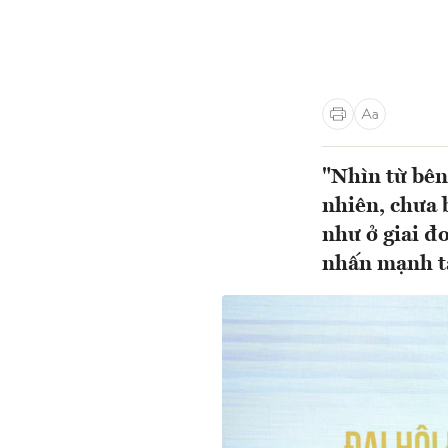
"Nhìn từ bên
nhiên, chưa b
như ở giai đ
nhấn mạnh tạ