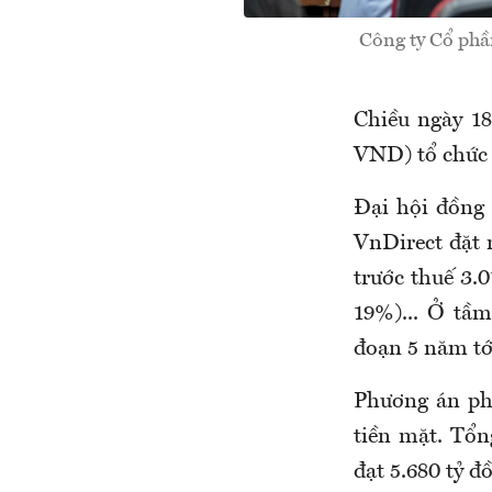
Công ty Cổ ph
Chiều ngày 1
VND) tổ chức 
Đại hội đồng
VnDirect đặt 
trước thuế 3.
19%)... Ở tầ
đoạn 5 năm tớ
Phương án ph
tiền mặt. Tổn
đạt 5.680 tỷ đ