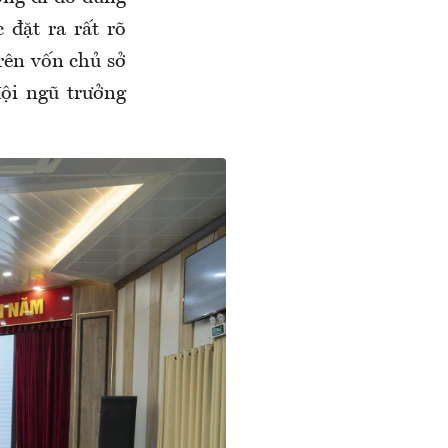
 đặt ra rất rõ
trên vốn chủ sở
ội ngũ trưởng