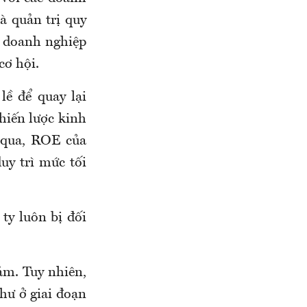
à quản trị quy
 doanh nghiệp
cơ hội.
lề để quay lại
hiến lược kinh
 qua, ROE của
uy trì mức tối
ty luôn bị đối
ảm. Tuy nhiên,
như ở giai đoạn