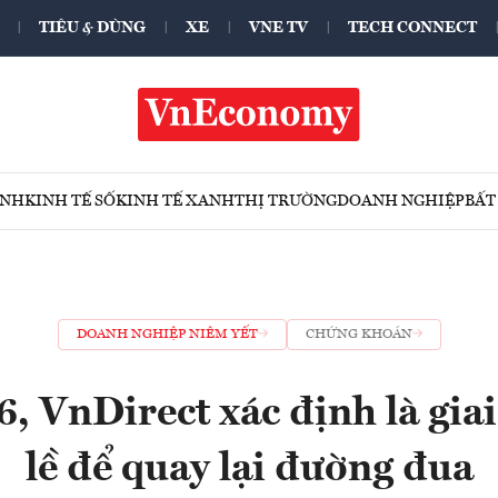
TIÊU & DÙNG
XE
VNE TV
TECH CONNECT
ÍNH
KINH TẾ SỐ
KINH TẾ XANH
THỊ TRƯỜNG
DOANH NGHIỆP
BẤT
DOANH NGHIỆP NIÊM YẾT
CHỨNG KHOÁN
 VnDirect xác định là gia
lề để quay lại đường đua