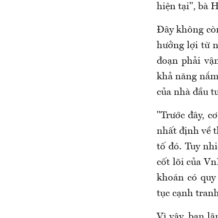
hiện tại", bà
Đây không còn
hưởng lợi từ 
đoạn phải vận
khả năng nắm 
của nhà đầu tư
"Trước đây, cơ
nhất định về 
tố đó. Tuy nh
cốt lõi của V
khoán có quy 
tục cạnh tranh
Vì vậy, ban l