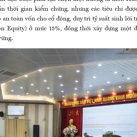
ần thời gian kiểm chứng, nhưng các tiêu chí được
an toàn vốn cho cổ đông, duy trì tỷ suất sinh lời 
on Equity) ở mức 15%, đồng thời xây dựng một đ
vững.