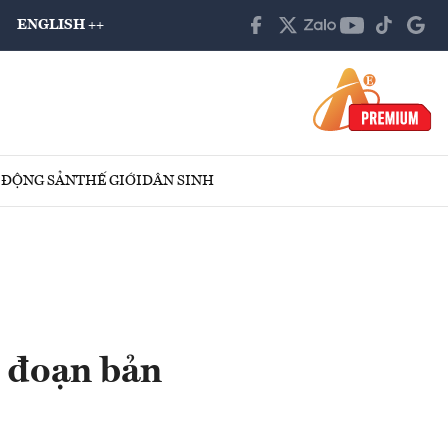
ENGLISH ++
 ĐỘNG SẢN
THẾ GIỚI
DÂN SINH
i đoạn bản