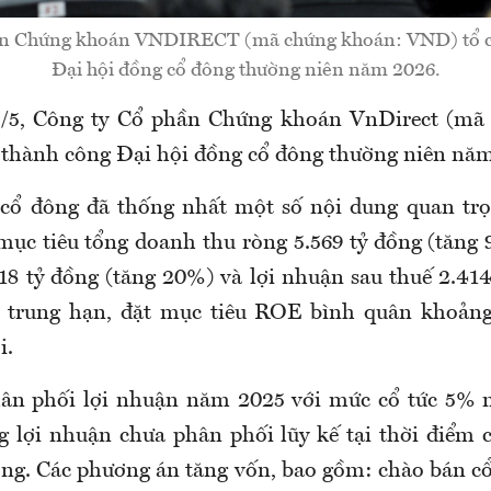
ần Chứng khoán VNDIRECT (mã chứng khoán: VND) tổ c
Đại hội đồng cổ đông thường niên năm 2026.
8/5, Công ty Cổ phần Chứng khoán VnDirect (mã
thành công Đại hội đồng cổ đông thường niên năm
 cổ đông đã thống nhất một số nội dung quan tr
mục tiêu tổng doanh thu ròng 5.569 tỷ đồng (tăng 
018 tỷ đồng (tăng 20%) và lợi nhuận sau thuế 2.414
m trung hạn, đặt mục tiêu ROE bình quân khoảng
i.
ân phối lợi nhuận năm 2025 với mức cổ tức 5% 
g lợi nhuận chưa phân phối lũy kế tại thời điểm
ồng. Các phương án tăng vốn, bao gồm: chào bán cổ