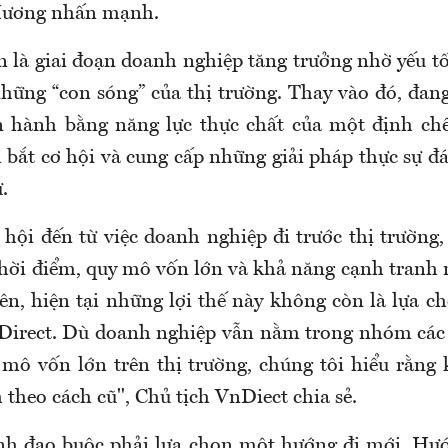
 Hương nhấn mạnh.
 là giai đoạn doanh nghiệp tăng trưởng nhờ yếu 
những “con sóng” của thị trường. Thay vào đó, đang
 hành bằng năng lực thực chất của một định chế
bắt cơ hội và cung cấp những giải pháp thực sự đ
.
 hội đến từ việc doanh nghiệp đi trước thị trường,
thời điểm, quy mô vốn lớn và khả năng cạnh tranh
iên, hiện tại những lợi thế này không còn là lựa c
nDirect. Dù doanh nghiệp vẫn nằm trong nhóm các
mô vốn lớn trên thị trường, chúng tôi hiểu rằng 
 theo cách cũ", Chủ tịch VnDiect chia sẻ.
ãnh đạo buộc phải lựa chọn một hướng đi mới. Hư