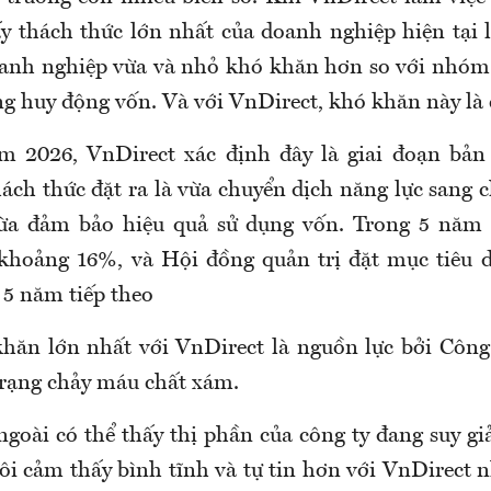
ấy thách thức lớn nhất của doanh nghiệp hiện tại l
nh nghiệp vừa và nhỏ khó khăn hơn so với nhóm
ng huy động vốn. Và với VnDirect, khó khăn này là 
 2026, VnDirect xác định đây là giai đoạn bản 
ách thức đặt ra là vừa chuyển dịch năng lực sang c
ừa đảm bảo hiệu quả sử dụng vốn. Trong 5 năm
khoảng 16%, và Hội đồng quản trị đặt mục tiêu d
 5 năm tiếp theo
khăn lớn nhất với VnDirect là nguồn lực bởi Công 
 trạng chảy máu chất xám.
ngoài có thể thấy thị phần của công ty đang suy gi
ôi cảm thấy bình tĩnh và tự tin hơn với VnDirect 