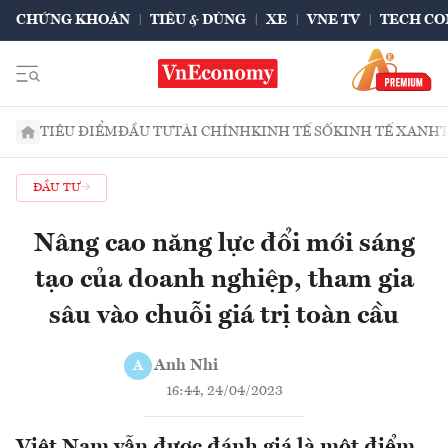
CHỨNG KHOÁN
TIÊU & DÙNG
XE
VNE TV
TECH CO
TIÊU ĐIỂM
ĐẦU TƯ
TÀI CHÍNH
KINH TẾ SỐ
KINH TẾ XANH
ĐẦU TƯ
Nâng cao năng lực đổi mới sáng
tạo của doanh nghiệp, tham gia
sâu vào chuỗi giá trị toàn cầu
Anh Nhi
A
16:44, 24/04/2023
Việt Nam vẫn được đánh giá là một điểm