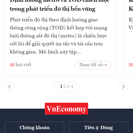
Định hướng metro và TOD chiến lược
K
trong phát triển đô thị bền vững
K
Phát triển đô thị theo định hướng giao
K
thông công cộng (TOD) kết hợp với mạng
V
lưới đường sắt đô thị (metro) là chiến lược
cốt lõi để giải quyết ùn tắc và tái cấu trúc
không gian. Mô hình này tập...
10
bài viết
Xem tất cả
2
1
2
3
4
Chứng khoán
Tiêu & Dùng