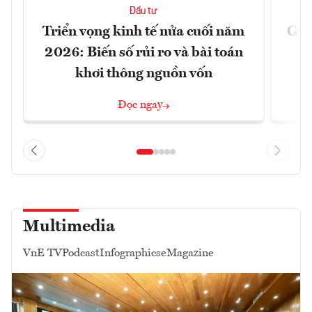
Đầu tư
Triển vọng kinh tế nửa cuối năm
Gần
2026: Biến số rủi ro và bài toán
khơi thông nguồn vốn
Đọc ngay
Multimedia
VnE TV
Podcast
Infographics
eMagazine