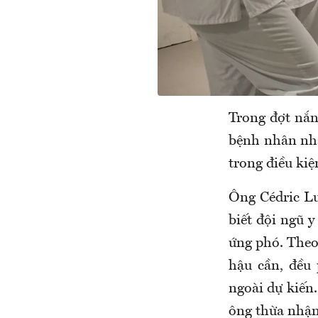
Trong đợt nắn
bệnh nhân nhập
trong điều ki
Ông Cédric Lu
biết đội ngũ y
ứng phó. Theo 
hậu cần, đều
ngoài dự kiến.
ông thừa nhận