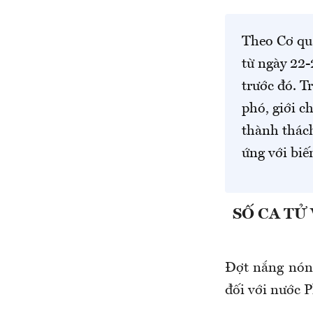
Theo Cơ qua
từ ngày 22-
trước đó. T
phó, giới c
thành thách
ứng với biế
SỐ CA TỬ
Đợt nắng nóng
đối với nước 