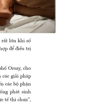
rất lớn khi số
hợp để điều trị
phố Orsay, cho
m các giải pháp
đến các bộ phận
ống phát sinh
c tế thì chưa",