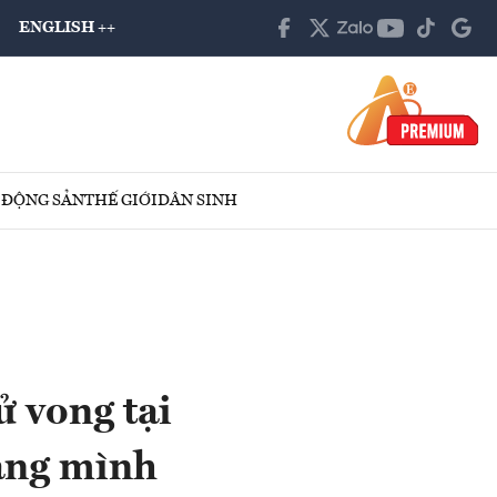
ENGLISH ++
 ĐỘNG SẢN
THẾ GIỚI
DÂN SINH
ử vong tại
căng mình