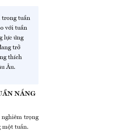
 trong tuần
o với tuần
g lực ứng
đang trở
ng thích
âu Âu.
TUẦN NẮNG
ả nghiêm trọng
g một tuần.