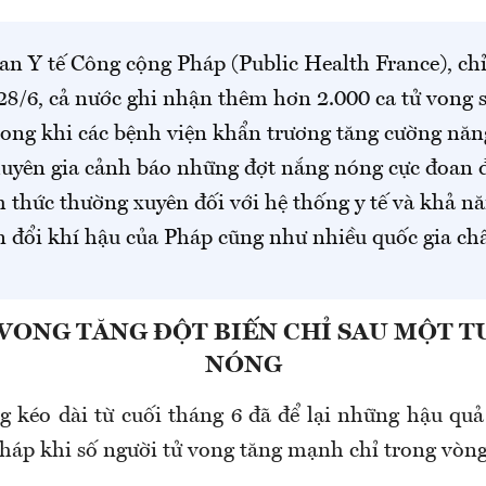
n Y tế Công cộng Pháp (Public Health France), chỉ
28/6, cả nước ghi nhận thêm hơn 2.000 ca tử vong s
rong khi các bệnh viện khẩn trương tăng cường năn
huyên gia cảnh báo những đợt nắng nóng cực đoan 
 thức thường xuyên đối với hệ thống y tế và khả nă
n đổi khí hậu của Pháp cũng như nhiều quốc gia ch
 VONG TĂNG ĐỘT BIẾN CHỈ SAU MỘT 
NÓNG
 kéo dài từ cuối tháng 6 đã để lại những hậu qu
Pháp khi số người tử vong tăng mạnh chỉ trong vòn