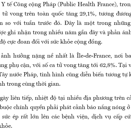
Y tế Công cộng Pháp (Public Health France), tron
a tử vong trên toàn quốc tăng 29,1%, tương đươn
n so với tuần trước đó. Đây là một trong những
c ghi nhận trong nhiều năm gần đây và phản ánh
 độ cực đoan đối với sức khỏe cộng đồng.
 ảnh hưởng nặng nề nhất là Île-de-France, nơi b
ùng phụ cận, với số ca tử vong tăng tới 62,8%. Tại 
Tây nước Pháp, tình hình cũng diễn biến tương tự k
h trong cùng thời gian.
ày liên tiếp, nhiệt độ tại nhiều địa phương trên 
buộc chính quyền phải phát cảnh báo nắng nóng ở
 sức ép rất lớn lên các bệnh viện, dịch vụ cấp c
khỏe.