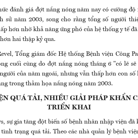
chức đánh giá đợt nắng nóng năm nay có cường độ
ch sử năm 2003, song cho rằng tổng số người thi
hấp hơn nhờ khả năng ứng phó của hệ thống y tế đã 
hơn hai thập kỷ qua.
evel, Tổng giám đốc Hệ thống Bệnh viện Công Pa
ong cuối cùng do đợt nắng nóng tháng 6 "có lẽ s
người của năm ngoái, nhưng vẫn thấp hơn con số
ạng trong thảm họa nắng nóng năm 2003.
ỆN QUÁ TẢI, NHIỀU GIẢI PHÁP KHẨN 
TRIỂN KHAI
, sự gia tăng đột biến số bệnh nhân nhập viện đã 
o tình trạng quá tải. Theo các nhà quản lý bệnh việ