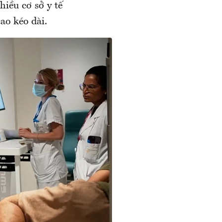
iều cơ sở y tế
ao kéo dài.