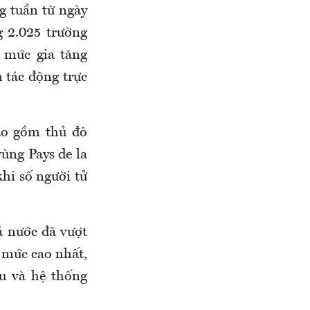
g tuần từ ngày
g 2.025 trường
 mức gia tăng
 tác động trực
ao gồm thủ đô
vùng Pays de la
hi số người tử
cả nước đã vượt
 mức cao nhất,
ứu và hệ thống