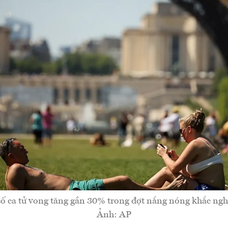
ố ca tử vong tăng gần 30% trong đợt nắng nóng khắc nghi
Ảnh: AP