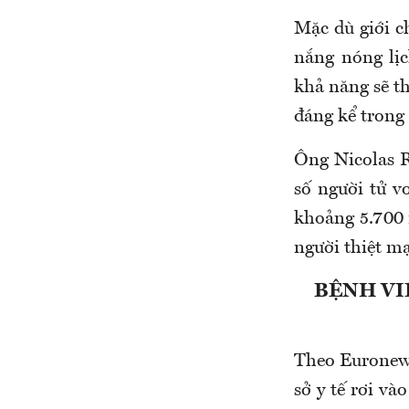
Mặc dù giới 
nắng nóng lị
khả năng sẽ t
đáng kể trong 
Ông Nicolas R
số người tử v
khoảng 5.700 
người thiệt m
BỆNH VI
Theo Euronews
sở y tế rơi và