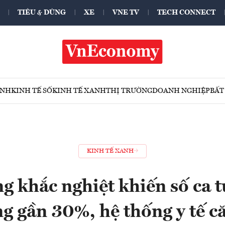
TIÊU & DÙNG
XE
VNE TV
TECH CONNECT
ÍNH
KINH TẾ SỐ
KINH TẾ XANH
THỊ TRƯỜNG
DOANH NGHIỆP
BẤT
KINH TẾ XANH
 khắc nghiệt khiến số ca t
g gần 30%, hệ thống y tế 