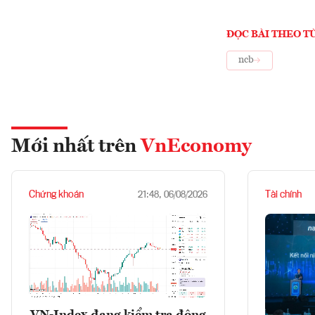
ĐỌC BÀI THEO T
ncb
Mới nhất trên
VnEconomy
Chứng khoán
Tài chính
21:48, 06/08/2026
VN-Index đang kiểm tra động