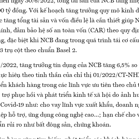
 đến ngày 30/6/2022, tổng tài sản của NCB tăng nh
0 tỷ đồng. Với kế hoạch tăng trưởng quy mô kinh d
 tăng tổng tài sản và vốn điều lệ là cần thiết giúp
hính, đảm bảo hệ số an toàn vốn (CAR) theo quy đị
, đặc biệt khi NCB đang trong quá trình tái cơ cấu
3 trụ cột theo chuẩn Basel 2.
2/2022, tăng trưởng tín dụng của NCB tăng 6,5% so
ực hiện theo tinh thần của chỉ thị 01/2022/CT-
ển khách hàng trong các lĩnh vực ưu tiên theo chủ
trợ phục hồi và phát triển kinh tế xã hội do ảnh hươ
nh Covid-19 như: cho vay lĩnh vực xuất khẩu, doanh 
ệp hỗ trợ, ứng dụng công nghệ cao…; hạn chế cho v
n rủi ro như bất động sản, chứng khoán.