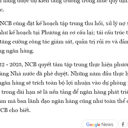
 hàng được dự kiến tăng trưởng trong mức quy đị
c.
NCB cũng đặt kế hoạch tập trung thu hồi, xử lý nợ 
hư kế hoạch tại Phương án cơ cấu lại; tái cấu trúc 
 tăng cường công tác giám sát, quản trị rủi ro và đ
ng ngân hàng.
22 - 2025, NCB quyết tâm tập trung thực hiện phươ
àng Nhà nước đã phê duyệt. Những năm đầu thực 
 ngân hàng sẽ trích toàn bộ lợi nhuận vào dự phòng r
 trong dài hạn sẽ là nền tảng để ngân hàng phát t
tâm mà ban lãnh đạo ngân hàng cũng như toàn thể 
NCB cho biết.