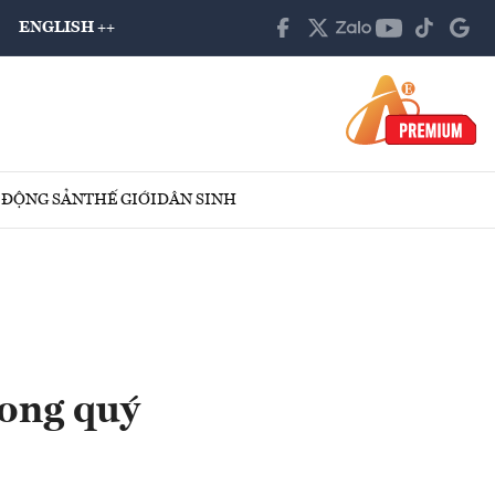
ENGLISH ++
 ĐỘNG SẢN
THẾ GIỚI
DÂN SINH
rong quý