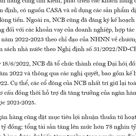
ân hàng cũng tìm kiếm, phát triển các khách hàng
ổn định, có nguồn CASA và sử dụng các sản phẩm d
dòng tiền. Ngoài ra, NCB cũng đã đăng ký kế hoạch h
g đối với các khoản vay của doanh nghiệp, hợp tác
 năm 2022-2023 theo chỉ đạo của NHNN về chương
gân sách nhà nước theo Nghị định số 31/2022/NĐ-CP
18/6/2022, NCB đã tổ chức thành công Đại hội đô
ăm 2022 và thông qua các nghị quyết, bao gồm kế 
. Cụ thể, các cổ đông của NCB nhất trí giữ lại toà
ơ cấu đồng thời hỗ trợ đà tăng trưởng của ngân hà
ược 2021-2025.
n hàng cũng đặt mục tiêu lợi nhuận thuần từ hoạ
tỷ đồng; tổng tài sản tăng lên mức hơn 78 nghìn tỷ