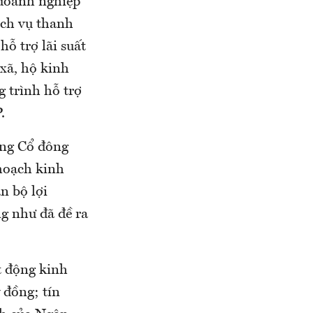
 doanh nghiệp
ịch vụ thanh
ỗ trợ lãi suất
 xã, hộ kinh
 trình hỗ trợ
.
̀ng Cổ đông
hoạch kinh
n bộ lợi
ng như đã đề ra
t động kinh
 đồng; tín