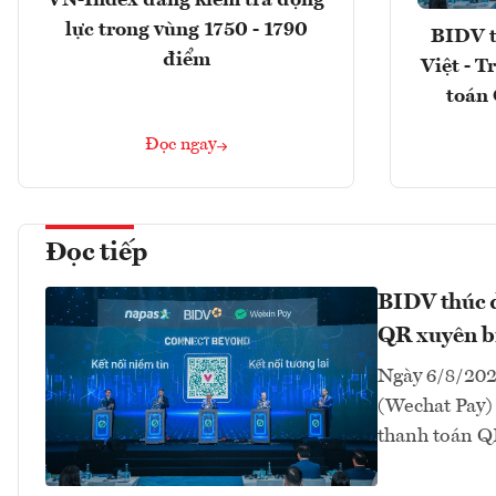
lực trong vùng 1750 - 1790
BIDV t
điểm
Việt - T
toán 
Đọc ngay
Đọc tiếp
BIDV thúc đ
QR xuyên bi
Ngày 6/8/202
(Wechat Pay) 
thanh toán Q