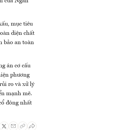
nh của Ngân
xấu, mục tiêu
toàn diện chất
ảm bảo an toàn
ng án cơ cấu
hiện phương
ủi ro và xử lý
riển mạnh mẽ.
cổ đông nhất