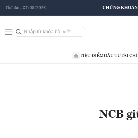
Thứ Sáu, 07/08/2026
CHỨNG KHOÁN
TIÊU ĐIỂM
ĐẦU TƯ
TÀI CH
NCB giữ