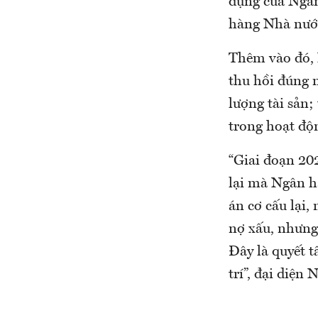
dụng của Ngân
hàng Nhà nướ
Thêm vào đó, 
thu hồi đúng n
lượng tài sản;
trong hoạt độ
“Giai đoạn 20
lại mà Ngân h
án cơ cấu lại,
nợ xấu, nhưng
Đây là quyết 
trí”, đại diện 