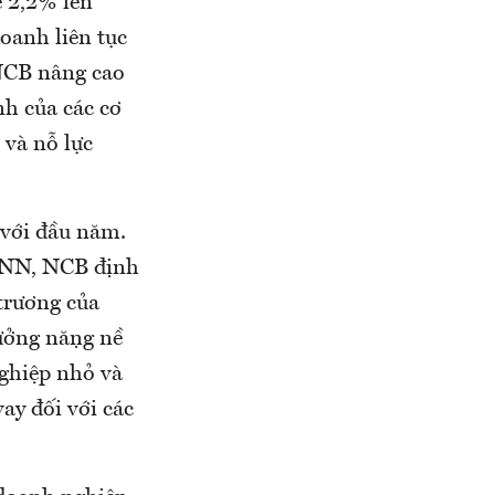
ẹ 2,2% lên
oanh liên tục
 NCB nâng cao
nh của các cơ
 và nỗ lực
 với đầu năm.
NHNN, NCB định
 trương của
̉ng nặng nề
nghiệp nhỏ và
ay đối với các