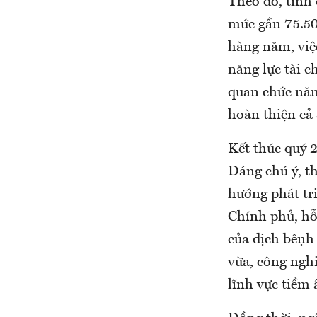
Theo đó, tính
mức gần 75.50
hàng năm, việc
năng lực tài c
quan chức năng
hoàn thiện cả 
Kết thúc quý 
Đáng chú ý, th
hướng phát tri
Chính phủ, hỗ 
của dịch bệ
vừa, công nghi
lĩnh vực tiềm ẩ