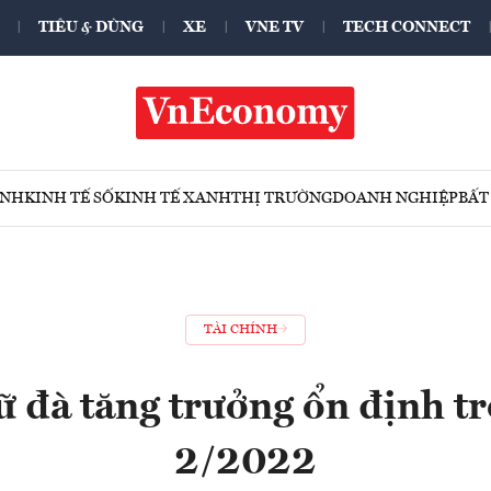
TIÊU & DÙNG
XE
VNE TV
TECH CONNECT
ÍNH
KINH TẾ SỐ
KINH TẾ XANH
THỊ TRƯỜNG
DOANH NGHIỆP
BẤT
TÀI CHÍNH
 đà tăng trưởng ổn định t
2/2022