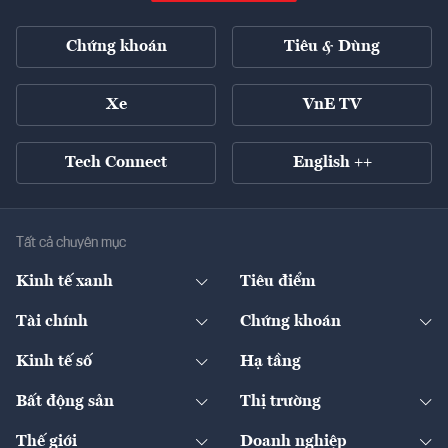
Chứng khoán
Tiêu & Dùng
Xe
VnE TV
Tech Connect
English ++
Tất cả chuyên mục
Kinh tế xanh
Tiêu điểm
Chuyển động xanh
Tài chính
Chứng khoán
Pháp lý
Ngân hàng
Doanh nghiệp niêm yết
Kinh tế số
Hạ tầng
Thương hiệu xanh
Thị trường vốn
Thị trường
Sản phẩm - Thị trường
Bất động sản
Thị trường
Diễn đàn
Thuế
Đầu tư
Tài sản số
Chính sách
Xuất nhập khẩu
Thế giới
Doanh nghiệp