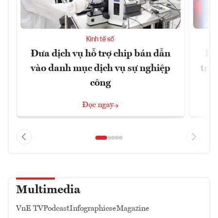
Kinh tế số
Đưa dịch vụ hỗ trợ chip bán dẫn
Ha
vào danh mục dịch vụ sự nghiệp
trị
công
Đọc ngay
Multimedia
VnE TV
Podcast
Infographics
eMagazine