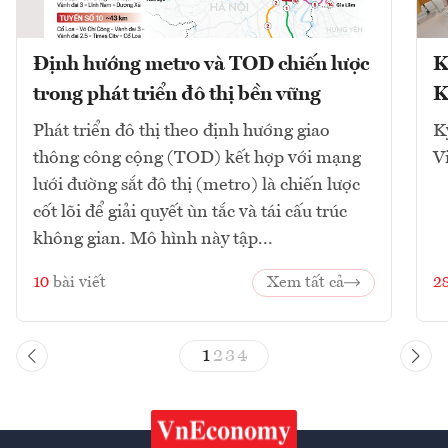
Định hướng metro và TOD chiến lược
K
trong phát triển đô thị bền vững
K
Phát triển đô thị theo định hướng giao
K
thông công cộng (TOD) kết hợp với mạng
V
lưới đường sắt đô thị (metro) là chiến lược
cốt lõi để giải quyết ùn tắc và tái cấu trúc
không gian. Mô hình này tập...
10
bài viết
Xem tất cả
2
1
2
3
4