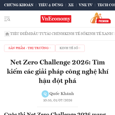
CHỨNG KHOÁN
TIÊU & DÙNG
XE
VNE TV
TECH CO
TIÊU ĐIỂM
ĐẦU TƯ
TÀI CHÍNH
KINH TẾ SỐ
KINH TẾ XANH
SẢN PHẨM - THỊ TRƯỜNG
KINH TẾ SỐ
Net Zero Challenge 2026: Tìm
kiếm các giải pháp công nghệ khí
hậu đột phá
Quốc Khánh
Q
10:55, 01/07/2026
Cuộc thi Net Zero Challenge 2026 mang