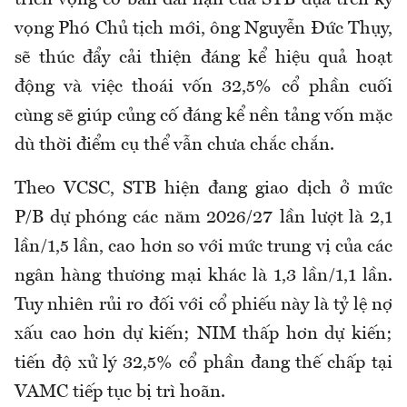
triển vọng cơ bản dài hạn của STB dựa trên kỳ
vọng Phó Chủ tịch mới, ông Nguyễn Đức Thụy,
sẽ thúc đẩy cải thiện đáng kể hiệu quả hoạt
động và việc thoái vốn 32,5% cổ phần cuối
cùng sẽ giúp củng cố đáng kể nền tảng vốn mặc
dù thời điểm cụ thể vẫn chưa chắc chắn.
Theo VCSC, STB hiện đang giao dịch ở mức
P/B dự phóng các năm 2026/27 lần lượt là 2,1
lần/1,5 lần, cao hơn so với mức trung vị của các
ngân hàng thương mại khác là 1,3 lần/1,1 lần.
Tuy nhiên rủi ro đối với cổ phiếu này là tỷ lệ nợ
xấu cao hơn dự kiến; NIM thấp hơn dự kiến;
tiến độ xử lý 32,5% cổ phần đang thế chấp tại
VAMC tiếp tục bị trì hoãn.