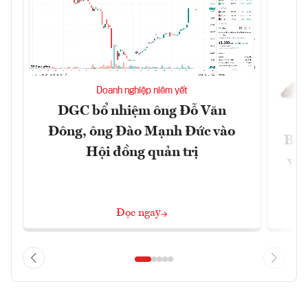
Doanh nghiệp niêm yết
DGC bổ nhiệm ông Đỗ Văn
Đông, ông Đào Mạnh Đức vào
Báo
Hội đồng quản trị
và 
Đọc ngay