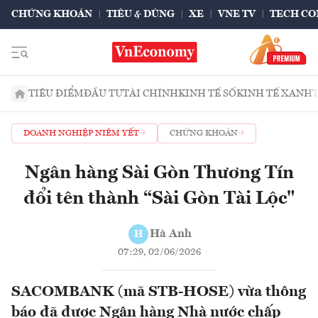
CHỨNG KHOÁN
TIÊU & DÙNG
XE
VNE TV
TECH CO
TIÊU ĐIỂM
ĐẦU TƯ
TÀI CHÍNH
KINH TẾ SỐ
KINH TẾ XANH
DOANH NGHIỆP NIÊM YẾT
CHỨNG KHOÁN
Ngân hàng Sài Gòn Thương Tín
đổi tên thành “Sài Gòn Tài Lộc"
Hà Anh
H
07:29, 02/06/2026
SACOMBANK (mã STB-HOSE) vừa thông
báo đã được Ngân hàng Nhà nước chấp