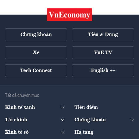
Chứng khoán
Tiêu & Dùng
Xe
VnE TV
Tech Connect
English ++
Tất cả chuyên mục
Kinh tế xanh
Tiêu điểm
Chuyển động xanh
Tài chính
Chứng khoán
Pháp lý
Ngân hàng
Doanh nghiệp niêm yết
Kinh tế số
Hạ tầng
Thương hiệu xanh