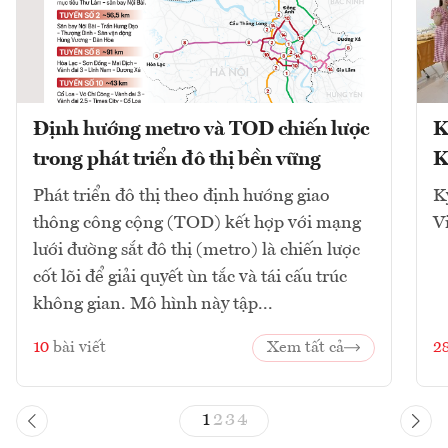
Định hướng metro và TOD chiến lược
K
trong phát triển đô thị bền vững
K
Phát triển đô thị theo định hướng giao
K
thông công cộng (TOD) kết hợp với mạng
V
lưới đường sắt đô thị (metro) là chiến lược
cốt lõi để giải quyết ùn tắc và tái cấu trúc
không gian. Mô hình này tập...
10
bài viết
Xem tất cả
2
1
2
3
4