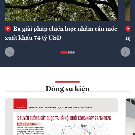
Ba giải pháp chiến lược nhằm cán mốc
xuất khẩu 74 tỷ USD
ngu
Dòng sự kiện