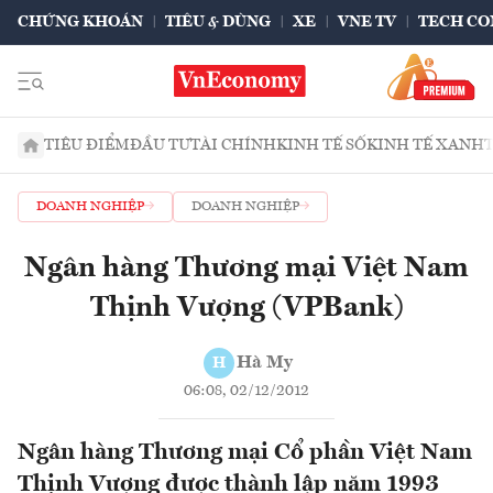
CHỨNG KHOÁN
TIÊU & DÙNG
XE
VNE TV
TECH CO
TIÊU ĐIỂM
ĐẦU TƯ
TÀI CHÍNH
KINH TẾ SỐ
KINH TẾ XANH
DOANH NGHIỆP
DOANH NGHIỆP
Ngân hàng Thương mại Việt Nam
Thịnh Vượng (VPBank)
Hà My
H
06:08, 02/12/2012
Ngân hàng Thương mại Cổ phần Việt Nam
Thịnh Vượng được thành lập năm 1993