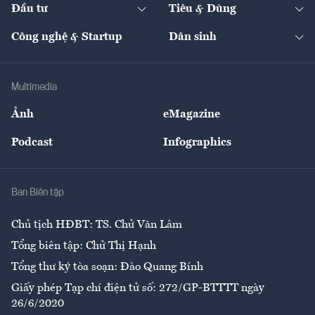
The Guide
Video
Đầu tư
Tiêu & Dùng
Quản trị số
Cafe BĐS
Thị trường
Kinh doanh
Kết nối
Tạp chí kinh tế Việt Nam
eMagazine
Nhà đầu tư
Du lịch
Công nghệ & Startup
Dân sinh
Tư vấn
Nông sản
Doanh nhân
Tư vấn Tiêu & Dùng
Infographics
Hạ tầng
Sức khỏe
Khung pháp lý
Doanh nghiệp
Địa phương
Thị trường
Bảo hiểm
Multimedia
Sự kiện
Nhân lực
Ảnh
eMagazine
Đẹp +
An sinh
Podcast
Infographics
Giải trí
Y tế
Nhà
Ban Biên tập
Ẩm thực
Chủ tịch HĐBT: TS. Chử Văn Lâm
Tổng biên tập: Chử Thị Hạnh
Tổng thư ký tòa soạn: Đào Quang Bính
Giấy phép Tạp chí điện tử số: 272/GP-BTTTT ngày
26/6/2020