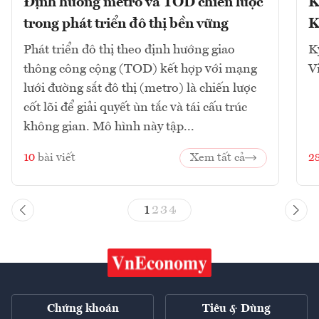
Định hướng metro và TOD chiến lược
K
trong phát triển đô thị bền vững
K
Phát triển đô thị theo định hướng giao
K
thông công cộng (TOD) kết hợp với mạng
V
lưới đường sắt đô thị (metro) là chiến lược
cốt lõi để giải quyết ùn tắc và tái cấu trúc
không gian. Mô hình này tập...
10
bài viết
Xem tất cả
2
1
2
3
4
Chứng khoán
Tiêu & Dùng