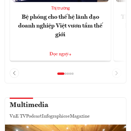
Thị trường
Bệ phóng cho thế hệ lãnh đạo
Thổ
doanh nghiệp Việt vươn tầm thế
hó
giới
Đọc ngay
Multimedia
VnE TV
Podcast
Infographics
eMagazine