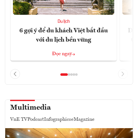
Du lịch
6 gợi ý để du khách Việt bắt đầu
Du 
với du lịch bền vững
tr
Đọc ngay
Multimedia
VnE TV
Podcast
Infographics
eMagazine