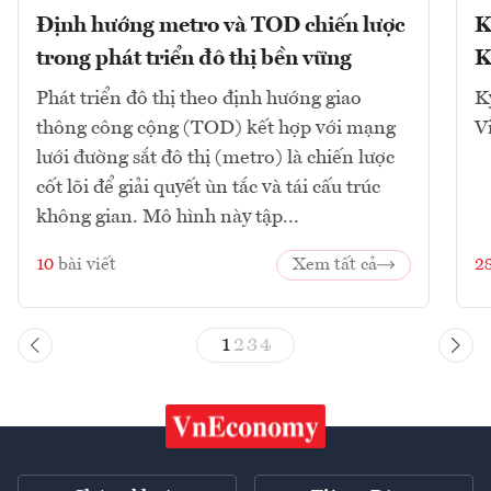
Định hướng metro và TOD chiến lược
K
trong phát triển đô thị bền vững
K
Phát triển đô thị theo định hướng giao
K
thông công cộng (TOD) kết hợp với mạng
V
lưới đường sắt đô thị (metro) là chiến lược
cốt lõi để giải quyết ùn tắc và tái cấu trúc
không gian. Mô hình này tập...
10
bài viết
Xem tất cả
2
1
2
3
4