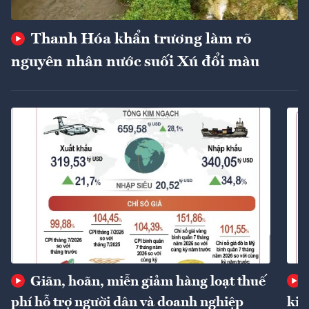
Thanh Hóa khẩn trương làm rõ
nguyên nhân nước suối Xú đổi màu
Giãn, hoãn, miễn giảm hàng loạt thuế
phí hỗ trợ người dân và doanh nghiệp
kin