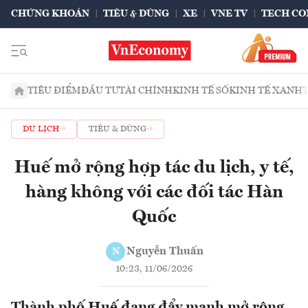
CHỨNG KHOÁN
TIÊU & DÙNG
XE
VNE TV
TECH CO
TIÊU ĐIỂM
ĐẦU TƯ
TÀI CHÍNH
KINH TẾ SỐ
KINH TẾ XANH
DU LỊCH
TIÊU & DÙNG
Huế mở rộng hợp tác du lịch, y tế,
hàng không với các đối tác Hàn
Quốc
Nguyễn Thuấn
N
10:23, 11/06/2026
Thành phố Huế đang đẩy mạnh mở rộng