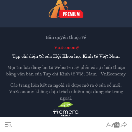
Bản quyền thuộc về
VnEconomy
Tạp chí điện tử của Hội Khoa học Kinh tế Việt Nam
Mọi tin bài đăng lại từ website này phải có sự chấp thuận
bằng văn bản của
Tạp chí Kinh tế Việt Nam - VnEconomy
Các trang liên kết ra ngoài sẽ được mở ra ở cửa sổ mới.
VnEconomy không chịu trách nhiệm nội dung các trang
ngoài.
Thiết kế và phát triển bởi
Hemera Media
Dựa trên nền tảng
Hemera AI CMS