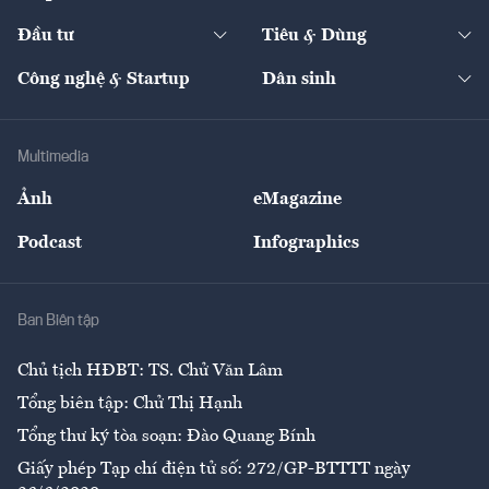
Start-up
Dự án
Công nghiệp
Chuyển động 24h
Đối thoại
The Guide
Video
Đầu tư
Tiêu & Dùng
Quản trị số
Cafe BĐS
Thị trường
Kinh doanh
Kết nối
Tạp chí kinh tế Việt Nam
eMagazine
Nhà đầu tư
Du lịch
Công nghệ & Startup
Dân sinh
Tư vấn
Nông sản
Doanh nhân
Tư vấn Tiêu & Dùng
Infographics
Hạ tầng
Sức khỏe
Khung pháp lý
Doanh nghiệp
Địa phương
Thị trường
Bảo hiểm
Multimedia
Sự kiện
Nhân lực
Ảnh
eMagazine
Đẹp +
An sinh
Podcast
Infographics
Giải trí
Y tế
Nhà
Ban Biên tập
Ẩm thực
Chủ tịch HĐBT: TS. Chử Văn Lâm
Tổng biên tập: Chử Thị Hạnh
Tổng thư ký tòa soạn: Đào Quang Bính
Giấy phép Tạp chí điện tử số: 272/GP-BTTTT ngày