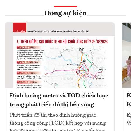
Dòng sự kiện
Định hướng metro và TOD chiến lược
K
trong phát triển đô thị bền vững
K
Phát triển đô thị theo định hướng giao
K
thông công cộng (TOD) kết hợp với mạng
V