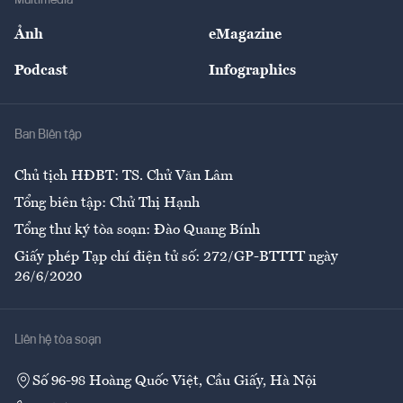
Multimedia
Sự kiện
Nhân lực
Ảnh
eMagazine
Đẹp +
An sinh
Podcast
Infographics
Giải trí
Y tế
Nhà
Ban Biên tập
Ẩm thực
Chủ tịch HĐBT: TS. Chử Văn Lâm
Tổng biên tập: Chử Thị Hạnh
Tổng thư ký tòa soạn: Đào Quang Bính
Giấy phép Tạp chí điện tử số: 272/GP-BTTTT ngày
26/6/2020
Liên hệ tòa soạn
Số 96-98 Hoàng Quốc Việt, Cầu Giấy, Hà Nội