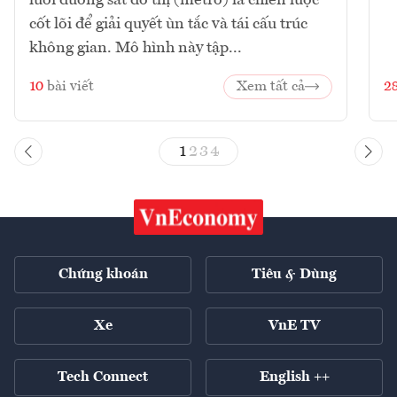
lưới đường sắt đô thị (metro) là chiến lược
cốt lõi để giải quyết ùn tắc và tái cấu trúc
không gian. Mô hình này tập...
10
bài viết
Xem tất cả
2
1
2
3
4
Chứng khoán
Tiêu & Dùng
Xe
VnE TV
Tech Connect
English ++