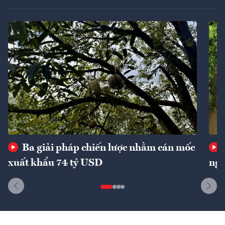
Ba giải pháp chiến lược nhằm cán mốc
xuất khẩu 74 tỷ USD
ngu