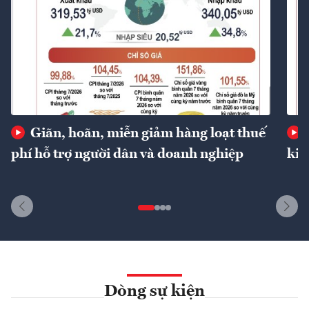
Giãn, hoãn, miễn giảm hàng loạt thuế
phí hỗ trợ người dân và doanh nghiệp
kin
Dòng sự kiện