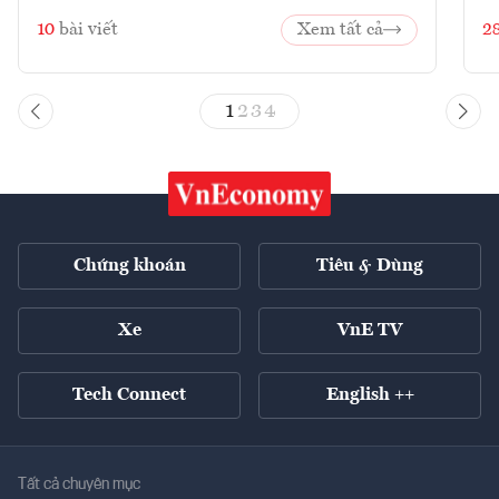
10
bài viết
Xem tất cả
2
1
2
3
4
Chứng khoán
Tiêu & Dùng
Xe
VnE TV
Tech Connect
English ++
Tất cả chuyên mục