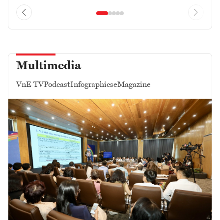
Multimedia
VnE TV
Podcast
Infographics
eMagazine