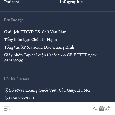
Podcast
Infographics
Giải trí
Y tế
Nhà
Ban Biên tập
Ẩm thực
Chủ tịch HĐBT: TS. Chử Văn Lâm
Tổng biên tập: Chử Thị Hạnh
Tổng thư ký tòa soạn: Đào Quang Bính
Giấy phép Tạp chí điện tử số: 272/GP-BTTTT ngày
26/6/2020
Liên hệ tòa soạn
Số 96-98 Hoàng Quốc Việt, Cầu Giấy, Hà Nội
02437552050
Liên hệ quảng cáo