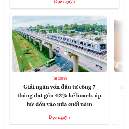
Đọc ngay
Tài chính
Giải ngân vốn đầu tư công 7
Sửa
tháng đạt gần 42% kế hoạch, áp
ca
lực dồn vào nửa cuối năm
Đọc ngay