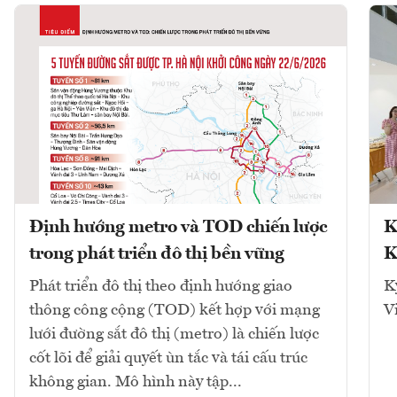
Định hướng metro và TOD chiến lược
K
trong phát triển đô thị bền vững
K
Phát triển đô thị theo định hướng giao
K
thông công cộng (TOD) kết hợp với mạng
V
lưới đường sắt đô thị (metro) là chiến lược
cốt lõi để giải quyết ùn tắc và tái cấu trúc
không gian. Mô hình này tập...