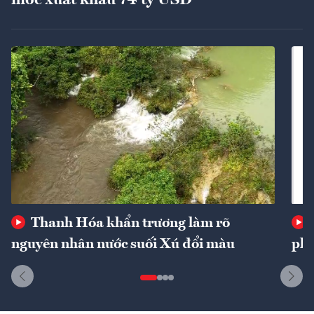
mốc xuất khẩu 74 tỷ USD
Thanh Hóa khẩn trương làm rõ
nguyên nhân nước suối Xú đổi màu
phí