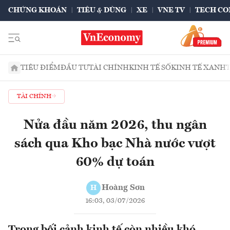
CHỨNG KHOÁN
TIÊU & DÙNG
XE
VNE TV
TECH CO
TIÊU ĐIỂM
ĐẦU TƯ
TÀI CHÍNH
KINH TẾ SỐ
KINH TẾ XANH
TÀI CHÍNH
Nửa đầu năm 2026, thu ngân
sách qua Kho bạc Nhà nước vượt
60% dự toán
Hoàng Sơn
H
16:03, 03/07/2026
Trong bối cảnh kinh tế còn nhiều khó