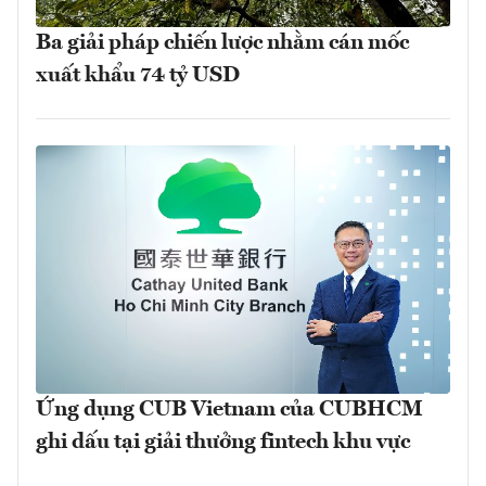
Ba giải pháp chiến lược nhằm cán mốc
xuất khẩu 74 tỷ USD
Ứng dụng CUB Vietnam của CUBHCM
ghi dấu tại giải thưởng fintech khu vực