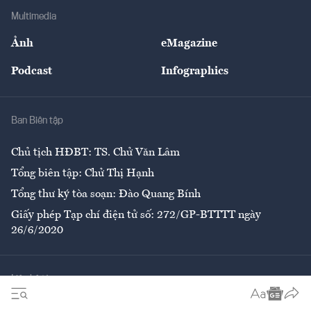
Địa phương
Thị trường
Bảo hiểm
Multimedia
Sự kiện
Nhân lực
Ảnh
eMagazine
Đẹp +
An sinh
Podcast
Infographics
Giải trí
Y tế
Nhà
Ban Biên tập
Ẩm thực
Chủ tịch HĐBT: TS. Chử Văn Lâm
Tổng biên tập: Chử Thị Hạnh
Tổng thư ký tòa soạn: Đào Quang Bính
Giấy phép Tạp chí điện tử số: 272/GP-BTTTT ngày
26/6/2020
Liên hệ tòa soạn
Số 96-98 Hoàng Quốc Việt, Cầu Giấy, Hà Nội