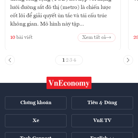
lưới đường sắt đô thị (metro) là chiến lược
cốt lõi để giải quyết ùn tắc và tái cấu trúc
không gian. Mô hình này tập...
10
bài viết
Xem tất cả
2
1
2
3
4
Chứng khoán
Tiêu & Dùng
Xe
VnE TV