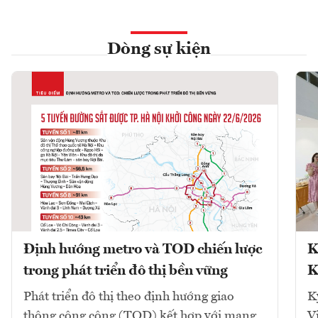
Dòng sự kiện
Định hướng metro và TOD chiến lược
K
trong phát triển đô thị bền vững
K
Phát triển đô thị theo định hướng giao
K
thông công cộng (TOD) kết hợp với mạng
V