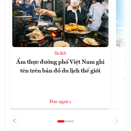
Du lịch
Ẩm thực đường phố Việt Nam ghi
Ni
tên trên bản đồ du lịch thế giới
g
vùn
Đọc ngay