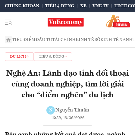
CHỨNG KHOÁN
TIÊU & DÙNG
XE
VNE TV
TECH CO
TIÊU ĐIỂM
ĐẦU TƯ
TÀI CHÍNH
KINH TẾ SỐ
KINH TẾ XANH
DU LỊCH
TIÊU & DÙNG
Nghệ An: Lãnh đạo tỉnh đối thoại
cùng doanh nghiệp, tìm lời giải
cho “điểm nghẽn” du lịch
Nguyễn Thuấn
N
16:39, 18/06/2026
Bên cạnh những kết quả đạt được, ngành