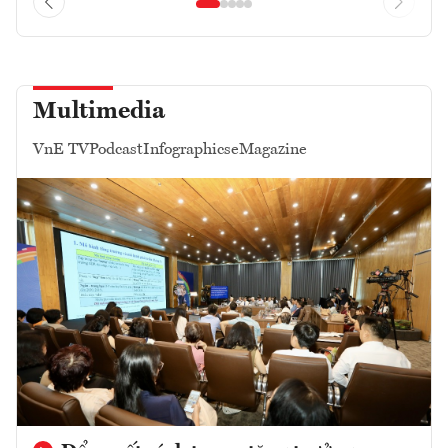
Multimedia
VnE TV
Podcast
Infographics
eMagazine