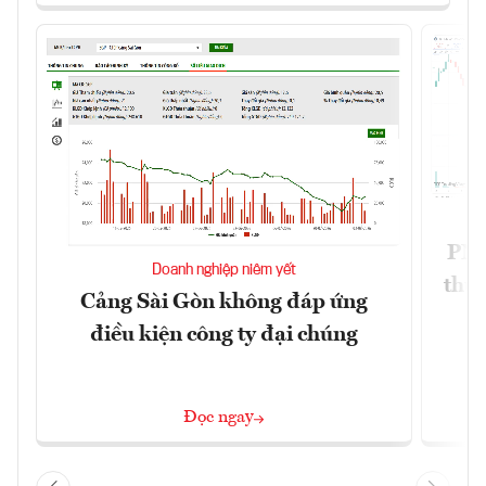
PNJ 
Doanh nghiệp niêm yết
thư
Cảng Sài Gòn không đáp ứng
điều kiện công ty đại chúng
Đọc ngay