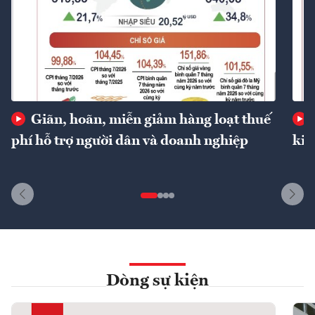
Giãn, hoãn, miễn giảm hàng loạt thuế
phí hỗ trợ người dân và doanh nghiệp
kin
Dòng sự kiện