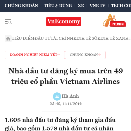
CHỨNG KHOÁN
TIÊU & DÙNG
XE
VNE TV
TECH CO
TIÊU ĐIỂM
ĐẦU TƯ
TÀI CHÍNH
KINH TẾ SỐ
KINH TẾ XANH
DOANH NGHIỆP NIÊM YẾT
CHỨNG KHOÁN
Nhà đầu tư đăng ký mua trên 49
triệu cổ phần Vietnam Airlines
Hà Anh
H
23:49, 11/11/2014
1.608 nhà đầu tư đăng ký tham gia đấu
giá, bao gồm 1.578 nhà đầu tư cá nhân