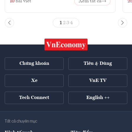
10
bài viết
Xem tất cả
2
1
2
3
4
Chứng khoán
Tiêu & Dùng
Xe
VnE TV
Tech Connect
English ++
Tất cả chuyên mục