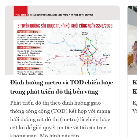
Định hướng metro và TOD chiến lược
K
trong phát triển đô thị bền vững
K
Phát triển đô thị theo định hướng giao
K
thông công cộng (TOD) kết hợp với mạng
V
lưới đường sắt đô thị (metro) là chiến lược
cốt lõi để giải quyết ùn tắc và tái cấu trúc
không gian. Mô hình này tập...