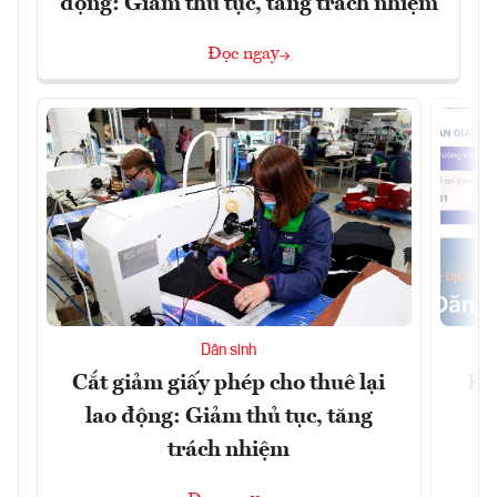
động: Giảm thủ tục, tăng trách nhiệm
Đọc ngay
Dân sinh
Cắt giảm giấy phép cho thuê lại
Kết
lao động: Giảm thủ tục, tăng
l
trách nhiệm