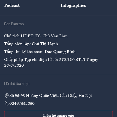
An sinh
Podcast
Infographics
Giải trí
Y tế
Nhà
Ban Biên tập
Ẩm thực
Chủ tịch HĐBT: TS. Chử Văn Lâm
Tổng biên tập: Chử Thị Hạnh
Tổng thư ký tòa soạn: Đào Quang Bính
Giấy phép Tạp chí điện tử số: 272/GP-BTTTT ngày
26/6/2020
Liên hệ tòa soạn
Số 96-98 Hoàng Quốc Việt, Cầu Giấy, Hà Nội
02437552050
Liên hệ quảng cáo