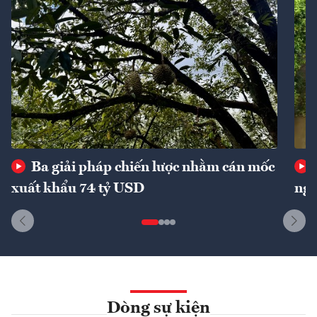
Ba giải pháp chiến lược nhằm cán mốc
xuất khẩu 74 tỷ USD
ngu
Dòng sự kiện