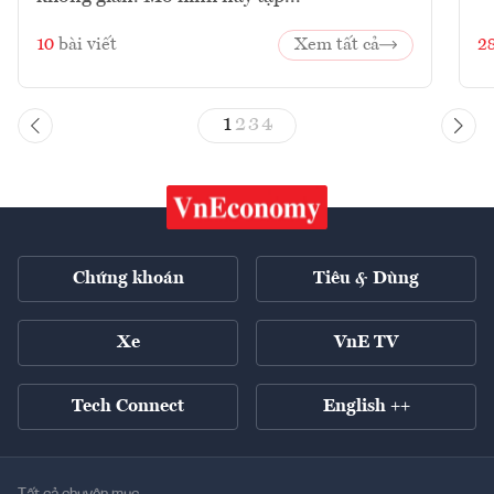
10
bài viết
Xem tất cả
2
1
2
3
4
Chứng khoán
Tiêu & Dùng
Xe
VnE TV
Tech Connect
English ++