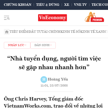
CHỨNG KHOÁN
TIÊU & DÙNG
XE
VNE TV
TECH CO
TIÊU ĐIỂM
ĐẦU TƯ
TÀI CHÍNH
KINH TẾ SỐ
KINH TẾ XANH
NHÂN LỰC
DÂN SINH
“Nhà tuyển dụng, người tìm việc
sẽ gặp nhau nhanh hơn”
Hoàng Yến
H
11:01, 23/07/2008
Ông Chris Harvey, Tổng giám đốc
VietnamWorks.com, trao đổi về những lợi