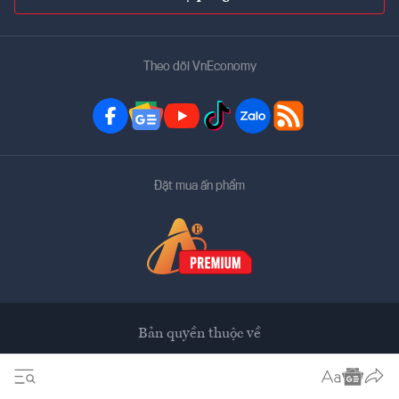
Theo dõi VnEconomy
Đặt mua ấn phẩm
Bản quyền thuộc về
VnEconomy
Tạp chí điện tử của Hội Khoa học Kinh tế Việt Nam