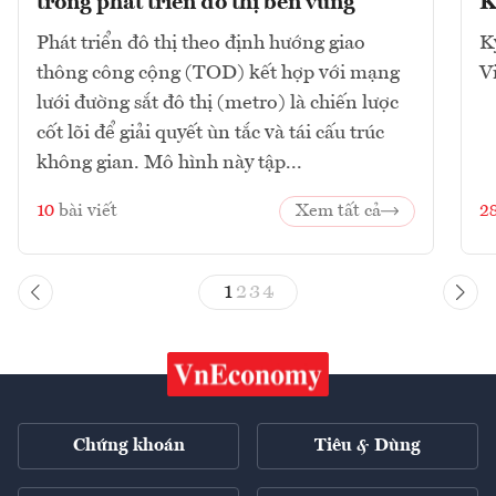
trong phát triển đô thị bền vững
K
Phát triển đô thị theo định hướng giao
K
thông công cộng (TOD) kết hợp với mạng
V
lưới đường sắt đô thị (metro) là chiến lược
cốt lõi để giải quyết ùn tắc và tái cấu trúc
không gian. Mô hình này tập...
10
bài viết
Xem tất cả
2
1
2
3
4
Chứng khoán
Tiêu & Dùng