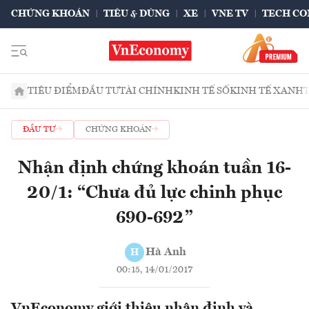
CHỨNG KHOÁN
TIÊU & DÙNG
XE
VNE TV
TECH CO
TIÊU ĐIỂM
ĐẦU TƯ
TÀI CHÍNH
KINH TẾ SỐ
KINH TẾ XANH
ĐẦU TƯ
CHỨNG KHOÁN
Nhận định chứng khoán tuần 16-
20/1: “Chưa đủ lực chinh phục
690-692”
Hà Anh
H
00:15, 14/01/2017
VnEconomy giới thiệu nhận định và