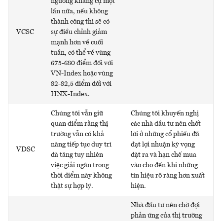
ngưỡng kháng cự một
lần nữa, nếu không
thành công thì sẽ có
VCSC
sự điều chỉnh giảm
mạnh hơn về cuối
tuần, có thể về vùng
675-680 điểm đối với
VN-Index hoặc vùng
82-82,5 điểm đối với
HNX-Index.
Chúng tôi vẫn giữ
Chúng tôi khuyến nghị
quan điểm rằng thị
các nhà đầu tư nên chốt
trường vẫn có khả
lời ở những cổ phiếu đã
năng tiếp tục duy trì
đạt lợi nhuận kỳ vọng
VDSC
đà tăng tuy nhiên
đặt ra và hạn chế mua
việc giải ngân trong
vào cho đến khi những
thời điểm này không
tín hiệu rõ ràng hơn xuất
thật sự hợp lý.
hiện.
Nhà đầu tư nên chờ đợi
phản ứng của thị trường