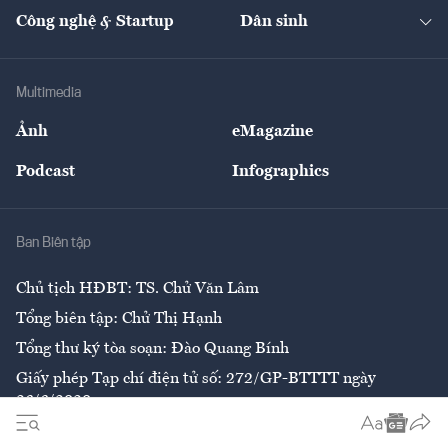
Tạp chí kinh tế Việt Nam
eMagazine
Nhà đầu tư
Du lịch
Công nghệ & Startup
Dân sinh
Tư vấn
Nông sản
Doanh nhân
Tư vấn Tiêu & Dùng
Infographics
Hạ tầng
Sức khỏe
Khung pháp lý
Doanh nghiệp
Địa phương
Thị trường
Bảo hiểm
Multimedia
Sự kiện
Nhân lực
Ảnh
eMagazine
Đẹp +
An sinh
Podcast
Infographics
Giải trí
Y tế
Nhà
Ban Biên tập
Ẩm thực
Chủ tịch HĐBT: TS. Chử Văn Lâm
Tổng biên tập: Chử Thị Hạnh
Tổng thư ký tòa soạn: Đào Quang Bính
Giấy phép Tạp chí điện tử số: 272/GP-BTTTT ngày
26/6/2020