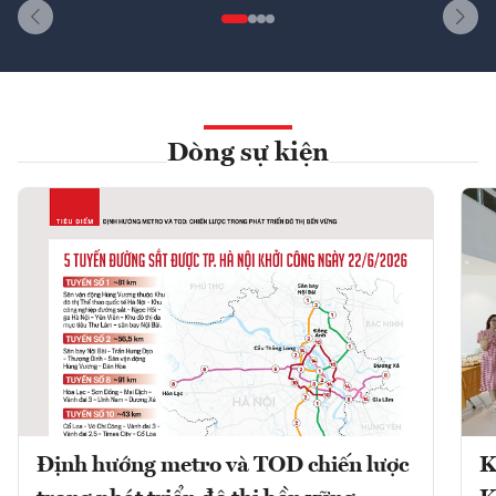
Dòng sự kiện
Định hướng metro và TOD chiến lược
K