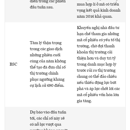
diễn trong các phiên
mua hợp lí ở mã có triển
đầu tuần sau.
vọng kết quả kinh doanh
năm 2016 khả quan.
Khuyến nghị nhà đầu tư
hạn chế tham gia những
mã cổ phiếu có yếu tố thị
Tâm lý thận trọng
trường, chờ đợi thanh
trong các giao dịch
khoản thị trường cải
những phiên cuối
thiện hơn và duy trì tỷ
cùng của năm không
BSC
trong danh mục hợp lý
thể tạo đà đưa chỉ số
trước rủi ro thị trường
thị trường chinh
chung có thể đảo chiều
phục ngưỡng kháng
nếu thiếu động lực bứt
cự lịch sử 690 điểm.
phá và áp lực chốt lời các
mã cổ phiếu vốn hóa lớn
gia tăng.
Dự báo vào đầu tuần
tới, các chỉ số này sẽ
có nỗ lực vượt qua