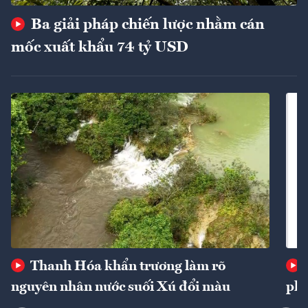
Ba giải pháp chiến lược nhằm cán
mốc xuất khẩu 74 tỷ USD
Thanh Hóa khẩn trương làm rõ
nguyên nhân nước suối Xú đổi màu
phí