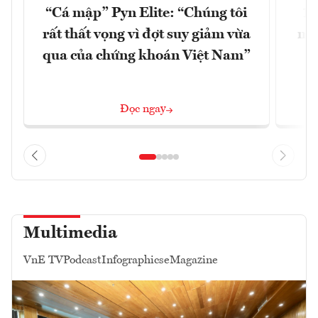
“Cá mập” Pyn Elite: “Chúng tôi
15
rất thất vọng vì đợt suy giảm vừa
mặt
qua của chứng khoán Việt Nam”
Đọc ngay
Multimedia
VnE TV
Podcast
Infographics
eMagazine