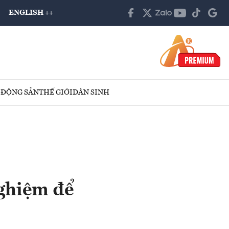
ENGLISH ++
 ĐỘNG SẢN
THẾ GIỚI
DÂN SINH
nghiệm để