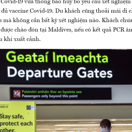
h Covid-19 vừa thông báo hủy bỏ yêu cầu xét nghiệm
 đủ vaccine Covid-19. Du khách cũng thoải mái di c
s mà không cần bất kỳ xét nghiệm nào. Khách chưa
 được chào đón tại Maldives, nếu có kết quả PCR â
u khi xuất cảnh.