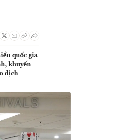
hiều quốc gia
nh, khuyến
do dịch