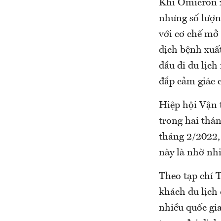
Khi Omicron xu
nhưng số lượng
với cơ chế mở 
dịch bệnh xuất
đầu đi du lịch
đắp cảm giác 
Hiệp hội Vận 
trong hai thá
tháng 2/2022,
này là nhờ nhi
Theo tạp chí T
khách du lịch 
nhiều quốc gi