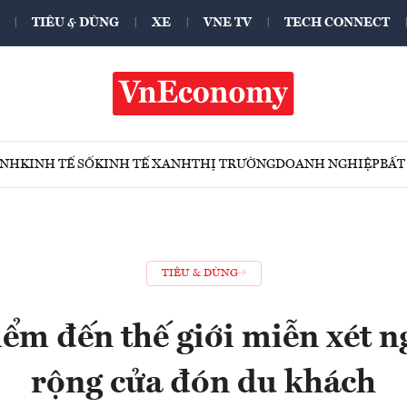
TIÊU & DÙNG
XE
VNE TV
TECH CONNECT
ÍNH
KINH TẾ SỐ
KINH TẾ XANH
THỊ TRƯỜNG
DOANH NGHIỆP
BẤT
TIÊU & DÙNG
ểm đến thế giới miễn xét 
rộng cửa đón du khách