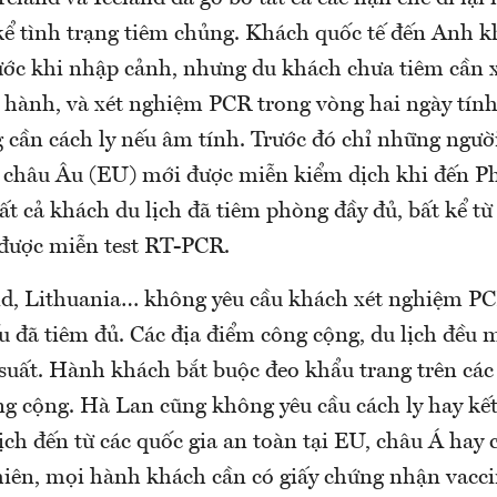
 kể tình trạng tiêm chủng. Khách quốc tế đến Anh 
ước khi nhập cảnh, nhưng du khách chưa tiêm cần 
i hành, và xét nghiệm PCR trong vòng hai ngày tính
 cần cách ly nếu âm tính. Trước đó chỉ những người
 châu Âu (EU) mới được miễn kiểm dịch khi đến P
tất cả khách du lịch đã tiêm phòng đầy đủ, bất kể từ
được miễn test RT-PCR.
nd, Lithuania… không yêu cầu khách xét nghiệm PC
u đã tiêm đủ. Các địa điểm công cộng, du lịch đều
 suất. Hành khách bắt buộc đeo khẩu trang trên các
ng cộng. Hà Lan cũng không yêu cầu cách ly hay kế
ịch đến từ các quốc gia an toàn tại EU, châu Á hay
iên, mọi hành khách cần có giấy chứng nhận vaccin