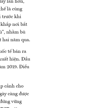
lây lan hơn,
thế là cùng
 trước khi
 khắp nơi bắt
thù", nhằm bù
t hai năm qua.
ốc tế bán ra
xuất hiện. Đầu
năm 2019. Điều
hập cảnh cho
ngày càng được
 đứng vững