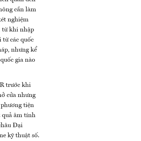
không cần làm
xét nghiệm
 từ khi nhập
 từ các quốc
háp, nhưng kể
 quốc gia nào
R trước khi
 mở cửa nhưng
 phương tiện
t quả âm tính
 châu Đại
e kỹ thuật số.