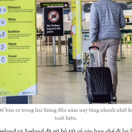
ế bán ra trong hai tháng đầu năm nay tăng nhanh nhất kể 
xuất hiện.
reland và Iceland đã gỡ bỏ tất cả các hạn chế đi lại