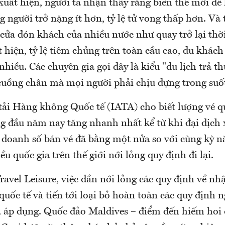
ất hiện, người ta nhận thấy rằng biến thể mới dễ 
 người trở nặng ít hơn, tỷ lệ tử vong thấp hơn. Và 
cửa đón khách của nhiều nước như quay trở lại thời
 hiện, tỷ lệ tiêm chủng trên toàn cầu cao, du khách
 nhiều. Các chuyên gia gọi đây là kiểu "du lịch trả 
cuồng chân mà mọi người phải chịu đựng trong suố
tải Hàng không Quốc tế (IATA) cho biết lượng vé qu
ng đầu năm nay tăng nhanh nhất kể từ khi đại dịch 
 doanh số bán vé đã bằng một nửa so với cùng kỳ 
ều quốc gia trên thế giới nới lỏng quy định đi lại.
ravel Leisure, việc dần nới lỏng các quy định về n
quốc tế và tiến tới loại bỏ hoàn toàn các quy định 
a áp dụng. Quốc đảo Maldives – điểm đến hiếm hoi