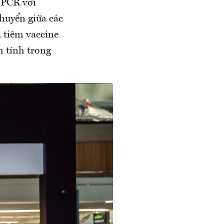
 PCR với
huyển giữa các
 tiêm vaccine
m tính trong