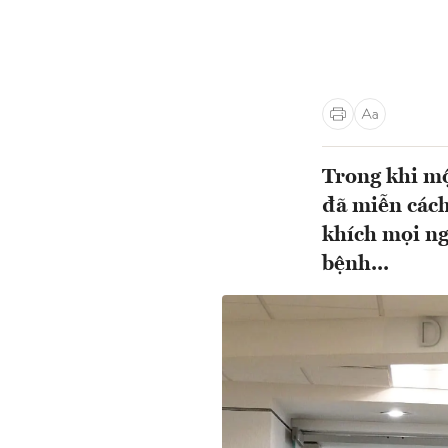
Trong khi mộ
đã miễn cách
khích mọi ngư
bệnh...