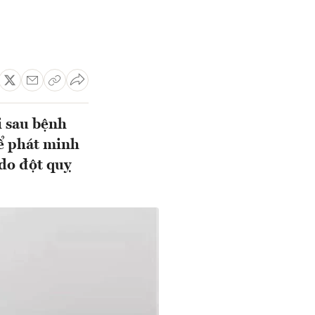
i sau bệnh
để phát minh
 do đột quỵ