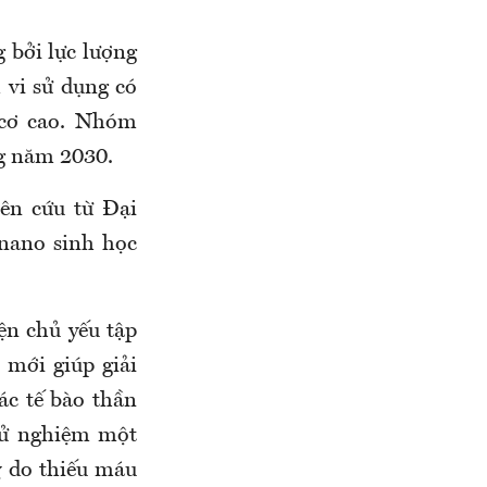
 bởi lực lượng
 vi sử dụng có
 cơ cao. Nhóm
ng năm 2030.
iên cứu từ Đại
 nano sinh học
ện chủ yếu tập
 mới giúp giải
các tế bào thần
hử nghiệm một
ỵ do thiếu máu