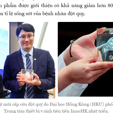
ản phẩm được giới thiệu có khả năng giảm hơn 8
ện tỉ lệ sống sót của bệnh nhân đột quỵ.
ịt mũi cấp cứu đột quỵ do Đại học Hồng Kông (HKU) phối
Trung tâm thiết bị y sinh tiên tiến InnoHK phát triển.