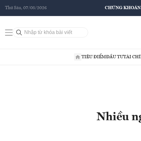
Thứ Sáu, 07/08/2026
CHỨNG KHOÁN
TIÊU ĐIỂM
ĐẦU TƯ
TÀI CH
Nhiều n