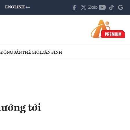
ENGLISH ++
 ĐỘNG SẢN
THẾ GIỚI
DÂN SINH
ướng tới