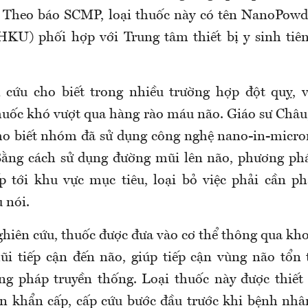
 Theo báo SCMP, loại thuốc này có tên NanoPowd
KU) phối hợp với Trung tâm thiết bị y sinh tiê
ứu cho biết trong nhiều trường hợp đột quỵ, vi
huốc khó vượt qua hàng rào máu não. Giáo sư Châ
ho biết nhóm đã sử dụng công nghệ nano-in-micron
Bằng cách sử dụng đường mũi lên não, phương phá
ếp tới khu vực mục tiêu, loại bỏ việc phải cần p
 nói.
iên cứu, thuốc được đưa vào cơ thể thông qua kho
ũi tiếp cận đến não, giúp tiếp cận vùng não tổn
g pháp truyền thống. Loại thuốc này được thiết
ạn khẩn cấp, cấp cứu bước đầu trước khi bệnh nhâ