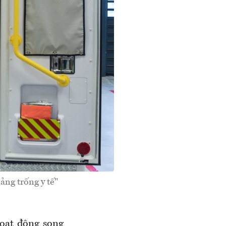
ng trống y tế"
oạt động song