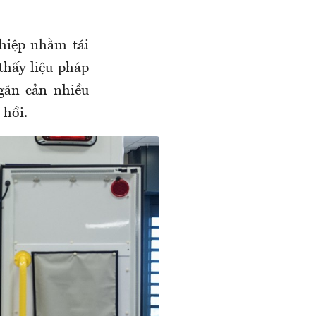
thiệp nhằm tái
thấy liệu pháp
găn cản nhiều
 hồi.