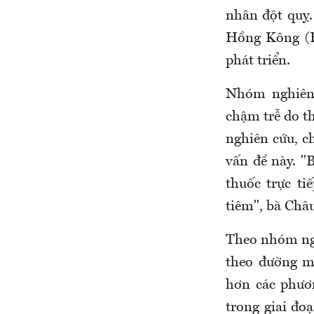
nhân đột quỵ.
Hồng Kông (H
phát triển.
Nhóm nghiên c
chậm trễ do t
nghiên cứu, c
vấn đề này. "
thuốc trực ti
tiêm", bà Châu
Theo nhóm ngh
theo đường m
hơn các phươn
trong giai đo