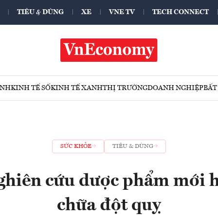
TIÊU & DÙNG
XE
VNE TV
TECH CONNECT
ÍNH
KINH TẾ SỐ
KINH TẾ XANH
THỊ TRƯỜNG
DOANH NGHIỆP
BẤT
SỨC KHỎE
TIÊU & DÙNG
ghiên cứu dược phẩm mới h
chữa đột quỵ