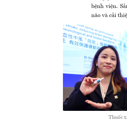
bệnh viện. S
não và cải thi
Thuốc x