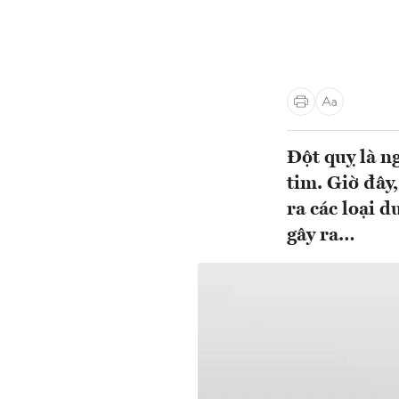
Đột quỵ là n
tim. Giờ đây
ra các loại 
gây ra…