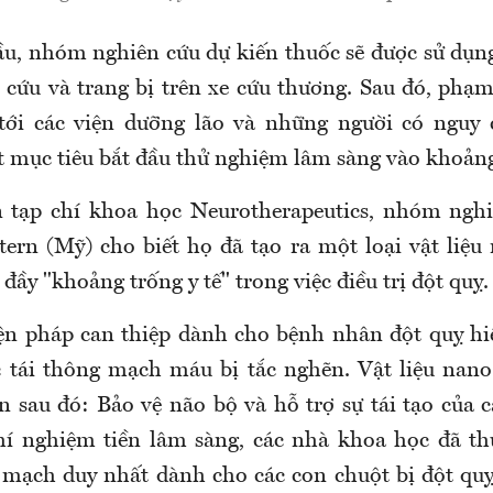
ầu, nhóm nghiên cứu dự kiến thuốc sẽ được sử dụng
 cứu và trang bị trên xe cứu thương. Sau đó, phạm
tới các viện dưỡng lão và những người có nguy
t mục tiêu bắt đầu thử nghiệm lâm sàng vào khoả
n tạp chí khoa học Neurotherapeutics, nhóm ngh
ern (Mỹ) cho biết họ đã tạo ra một loại vật liệu
p đầy "khoảng
trống
y tế" trong việc điều trị đột quỵ.
iện pháp can thiệp dành cho bệnh nhân đột quỵ hi
c tái thông mạch máu bị tắc nghẽn. Vật liệu nano
n sau đó: Bảo vệ não bộ và hỗ trợ sự tái tạo của 
thí nghiệm tiền lâm sàng, các nhà khoa học đã t
h mạch duy nhất dành cho các con chuột bị đột qu