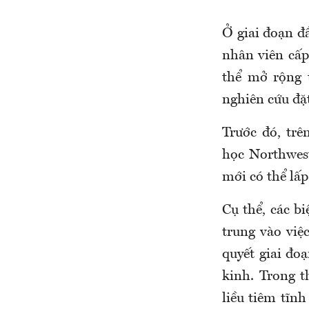
Ở giai đoạn đ
nhân viên cấp
thể mở rộng 
nghiên cứu đặ
Trước đó, trê
học Northwest
mới có thể lấ
Cụ thể, các b
trung vào việ
quyết giai đoạ
kinh. Trong 
liều tiêm tĩn