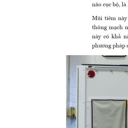
não cục bộ, là
Mũi tiêm này 
thông mạch má
này có khả n
phương pháp đi