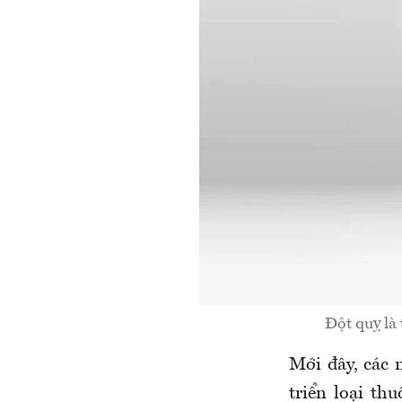
Đột quỵ là 
Mới đây, các 
triển loại th