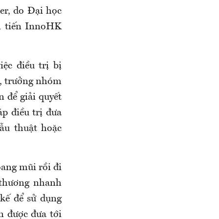
er, do Đại học
n tiến InnoHK
ệc điều trị bị
u, trưởng nhóm
 để giải quyết
p điều trị đưa
hẫu thuật hoặc
ang mũi rồi đi
 thương nhanh
 kế để sử dụng
n được đưa tới