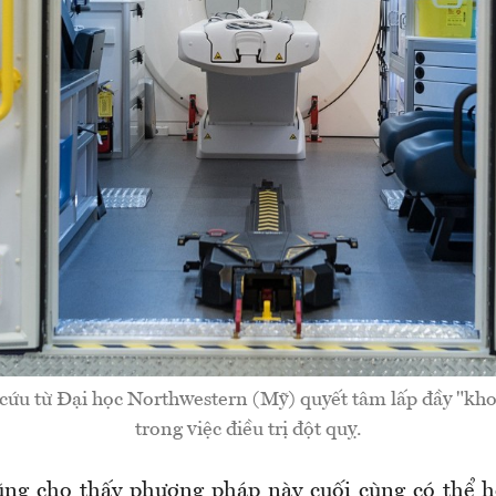
ứu từ Đại học Northwestern (Mỹ) quyết tâm lấp đầy "khoả
trong việc điều trị đột quỵ.
ũng cho thấy phương pháp này cuối cùng có thể h