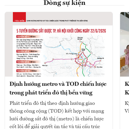
Dòng sự kiện
Định hướng metro và TOD chiến lược
K
trong phát triển đô thị bền vững
K
Phát triển đô thị theo định hướng giao
K
thông công cộng (TOD) kết hợp với mạng
V
lưới đường sắt đô thị (metro) là chiến lược
cốt lõi để giải quyết ùn tắc và tái cấu trúc