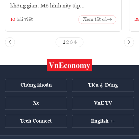
không gian. Mô hình này tập...
10
bài viết
Xem tất cả
2
1
2
3
4
Chứng khoán
Tiêu & Dùng
Xe
VnE TV
Tech Connect
English ++