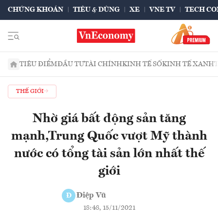
CHỨNG KHOÁN
TIÊU & DÙNG
XE
VNE TV
TECH CO
TIÊU ĐIỂM
ĐẦU TƯ
TÀI CHÍNH
KINH TẾ SỐ
KINH TẾ XANH
THẾ GIỚI
Nhờ giá bất động sản tăng
mạnh,Trung Quốc vượt Mỹ thành
nước có tổng tài sản lớn nhất thế
giới
Điệp Vũ
Đ
18:48, 15/11/2021