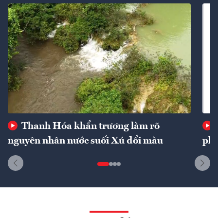
Thanh Hóa khẩn trương làm rõ
nguyên nhân nước suối Xú đổi màu
phí