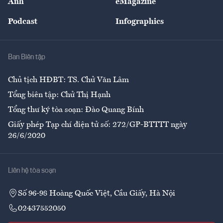
Ảnh
eMagazine
Đẹp +
An sinh
Podcast
Infographics
Giải trí
Y tế
Nhà
Ban Biên tập
Ẩm thực
Chủ tịch HĐBT: TS. Chử Văn Lâm
Tổng biên tập: Chử Thị Hạnh
Tổng thư ký tòa soạn: Đào Quang Bính
Giấy phép Tạp chí điện tử số: 272/GP-BTTTT ngày
26/6/2020
Liên hệ tòa soạn
Số 96-98 Hoàng Quốc Việt, Cầu Giấy, Hà Nội
02437552050