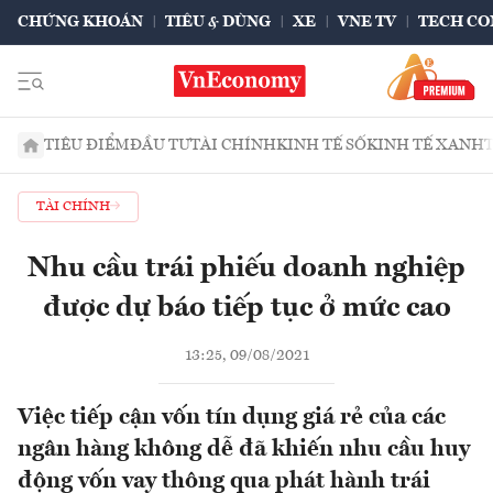
CHỨNG KHOÁN
TIÊU & DÙNG
XE
VNE TV
TECH CO
TIÊU ĐIỂM
ĐẦU TƯ
TÀI CHÍNH
KINH TẾ SỐ
KINH TẾ XANH
TÀI CHÍNH
Nhu cầu trái phiếu doanh nghiệp
được dự báo tiếp tục ở mức cao
13:25, 09/08/2021
Việc tiếp cận vốn tín dụng giá rẻ của các
ngân hàng không dễ đã khiến nhu cầu huy
động vốn vay thông qua phát hành trái