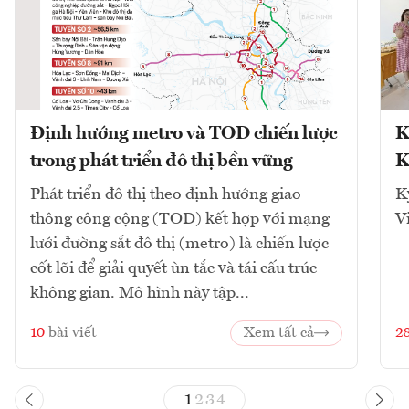
Định hướng metro và TOD chiến lược
K
trong phát triển đô thị bền vững
K
Phát triển đô thị theo định hướng giao
K
thông công cộng (TOD) kết hợp với mạng
V
lưới đường sắt đô thị (metro) là chiến lược
cốt lõi để giải quyết ùn tắc và tái cấu trúc
không gian. Mô hình này tập...
10
bài viết
Xem tất cả
2
1
2
3
4