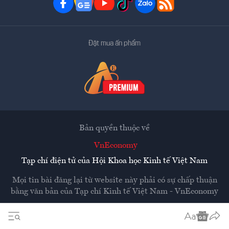
Đặt mua ấn phẩm
Bản quyền thuộc về
VnEconomy
Tạp chí điện tử của Hội Khoa học Kinh tế Việt Nam
Mọi tin bài đăng lại từ website này phải có sự chấp thuận
bằng văn bản của
Tạp chí Kinh tế Việt Nam - VnEconomy
Các trang liên kết ra ngoài sẽ được mở ra ở cửa sổ mới.
VnEconomy không chịu trách nhiệm nội dung các trang