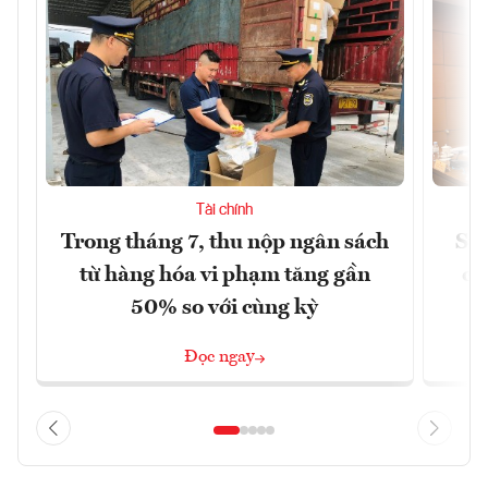
Tài chính
Trong tháng 7, thu nộp ngân sách
Sửa
từ hàng hóa vi phạm tăng gần
ca
50% so với cùng kỳ
Đọc ngay