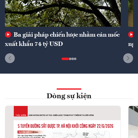
Ba giải pháp chiến lược nhằm cán mốc
xuất khẩu 74 tỷ USD
ngu
Dòng sự kiện