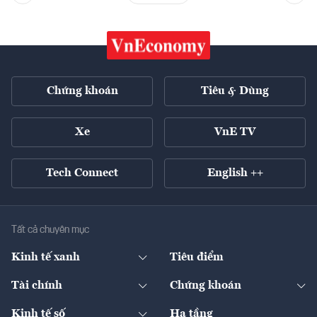
Chứng khoán
Tiêu & Dùng
Xe
VnE TV
Tech Connect
English ++
Tất cả chuyên mục
Kinh tế xanh
Tiêu điểm
Chuyển động xanh
Tài chính
Chứng khoán
Pháp lý
Ngân hàng
Doanh nghiệp niêm yết
Kinh tế số
Hạ tầng