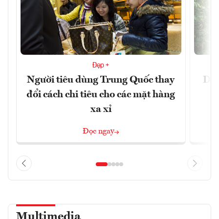
Đẹp +
Người tiêu dùng Trung Quốc thay
Du 
đổi cách chi tiêu cho các mặt hàng
xa xỉ
Đọc ngay
Multimedia