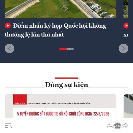
Điểm nhấn kỳ họp Quốc hội không
thường lệ lần thứ nhất
xuấ
Dòng sự kiện