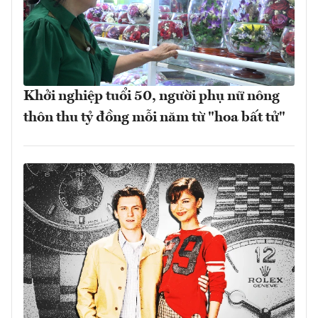
Khởi nghiệp tuổi 50, người phụ nữ nông
thôn thu tỷ đồng mỗi năm từ "hoa bất tử"