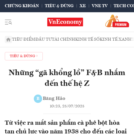
CHỨNG KHOÁN
TIÊU & DÙNG
XE
VNE TV
TECH CO
TIÊU ĐIỂM
ĐẦU TƯ
TÀI CHÍNH
KINH TẾ SỐ
KINH TẾ XANH
TIÊU & DÙNG
Những “gã khổng lồ” F&B nhắm
đến thế hệ Z
Băng Hảo
B
10:23, 25/07/2025
Từ việc ra mắt sản phẩm cà phê bột hòa
tan chủ lực vào năm 1938 cho đến các loại