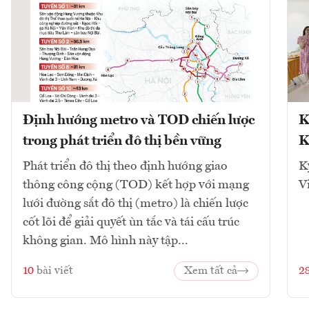
Định hướng metro và TOD chiến lược
K
trong phát triển đô thị bền vững
K
Phát triển đô thị theo định hướng giao
K
thông công cộng (TOD) kết hợp với mạng
V
lưới đường sắt đô thị (metro) là chiến lược
cốt lõi để giải quyết ùn tắc và tái cấu trúc
không gian. Mô hình này tập...
10
bài viết
Xem tất cả
2