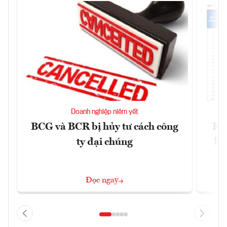
Doanh nghiệp niêm yết
BCG và BCR bị hủy tư cách công
Kh
ty đại chúng
ba
Đọc ngay