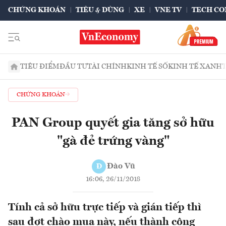
CHỨNG KHOÁN
TIÊU & DÙNG
XE
VNE TV
TECH CO
TIÊU ĐIỂM
ĐẦU TƯ
TÀI CHÍNH
KINH TẾ SỐ
KINH TẾ XANH
CHỨNG KHOÁN
PAN Group quyết gia tăng sở hữu
"gà đẻ trứng vàng"
Đào Vũ
Đ
16:06, 26/11/2018
Tính cả sở hữu trực tiếp và gián tiếp thì
sau đợt chào mua này, nếu thành công