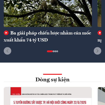
Ba giải pháp chiến lược nhằm cán mốc
xuất khẩu 74 tỷ USD
ngu
Dòng sự kiện