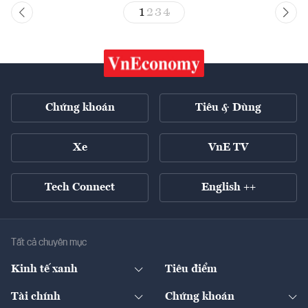
1
2
3
4
Chứng khoán
Tiêu & Dùng
Xe
VnE TV
Tech Connect
English ++
Tất cả chuyên mục
Kinh tế xanh
Tiêu điểm
Chuyển động xanh
Tài chính
Chứng khoán