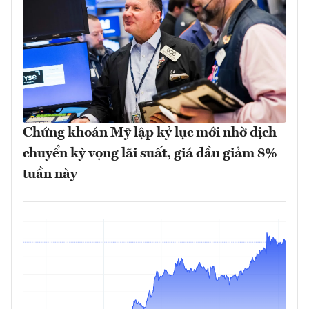
Chứng khoán Mỹ lập kỷ lục mới nhờ dịch
chuyển kỳ vọng lãi suất, giá dầu giảm 8%
tuần này