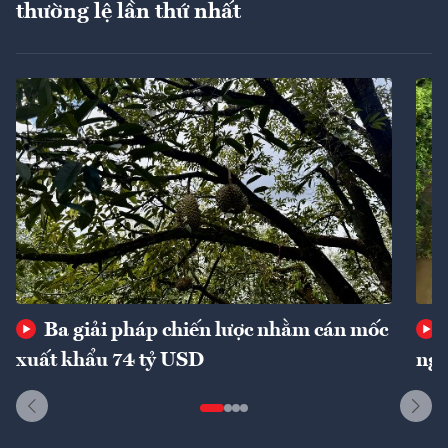
thường lệ lần thứ nhất
Ba giải pháp chiến lược nhằm cán mốc
xuất khẩu 74 tỷ USD
ngu