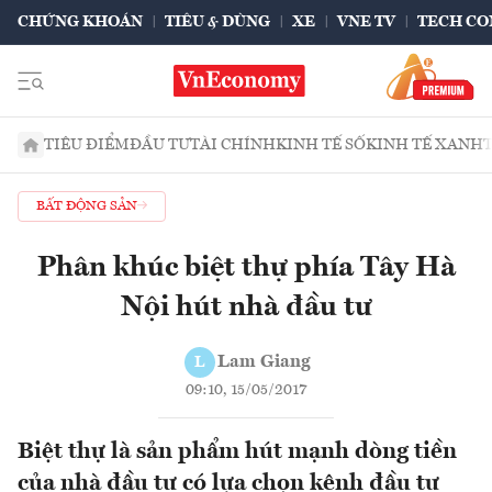
CHỨNG KHOÁN
TIÊU & DÙNG
XE
VNE TV
TECH CO
TIÊU ĐIỂM
ĐẦU TƯ
TÀI CHÍNH
KINH TẾ SỐ
KINH TẾ XANH
BẤT ĐỘNG SẢN
Phân khúc biệt thự phía Tây Hà
Nội hút nhà đầu tư
Lam Giang
L
09:10, 15/05/2017
Biệt thự là sản phẩm hút mạnh dòng tiền
của nhà đầu tư có lựa chọn kênh đầu tư