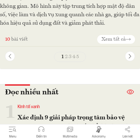
không gian. Mô hình này tập trung tích hợp mật độ dân
số, việc làm và dịch vụ xung quanh các nhà ga, giúp tối đa
hóa hiệu quả sử dụng đất và giảm phát thải.
10
bài viết
Xem tất cả
1
2
3
4
5
Đọc nhiều nhất
1
Kinh tế xanh
Xác định 9 giải pháp trọng tâm bảo vệ
môi trường, ứng phó biến đổi khí hậu thời
kỳ mới
Menu
Điểm tin
Multimedia
Askonomy
Liên kết