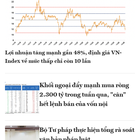
Lợi nhuận tăng mạnh gần 48%, định giá VN-
Index về mức thấp chỉ còn 10 lần
Khối ngoại đẩy mạnh mua ròng
2.300 tỷ trong tuần qua, "cân"
hết lệnh bán của vốn nội
Bộ Tư pháp thực hiện tổng rà soát
văn bản pháp luật