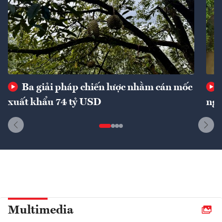
Ba giải pháp chiến lược nhằm cán mốc
xuất khẩu 74 tỷ USD
ngu
Multimedia