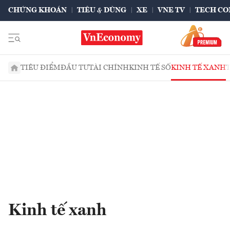
CHỨNG KHOÁN
TIÊU & DÙNG
XE
VNE TV
TECH CO
TIÊU ĐIỂM
ĐẦU TƯ
TÀI CHÍNH
KINH TẾ SỐ
KINH TẾ XANH
Kinh tế xanh