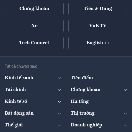
Chứng khoán
Tiêu & Dùng
Xe
VnE TV
Tech Connect
English ++
Tất cả chuyên mục
Kinh tế xanh
Tiêu điểm
Chuyển động xanh
Tài chính
Chứng khoán
Pháp lý
Ngân hàng
Doanh nghiệp niêm yết
Kinh tế số
Hạ tầng
Thương hiệu xanh
Thị trường vốn
Thị trường
Sản phẩm - Thị trường
Bất động sản
Thị trường
Diễn đàn
Thuế
Đầu tư
Tài sản số
Chính sách
Xuất nhập khẩu
Thế giới
Doanh nghiệp
Bảo hiểm
Quốc tế
Dịch vụ số
Thị trường
Khung pháp lý