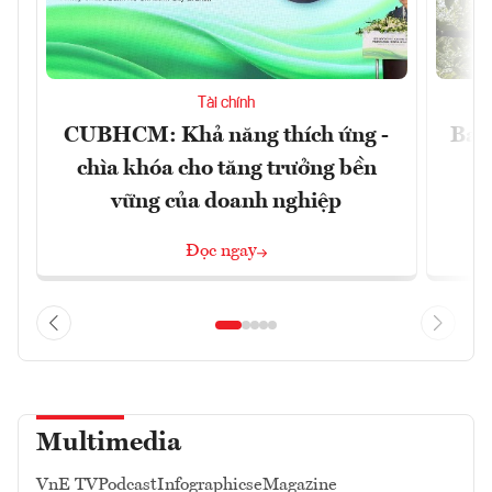
Tài chính
CUBHCM: Khả năng thích ứng -
Ba g
chìa khóa cho tăng trưởng bền
vững của doanh nghiệp
Đọc ngay
Multimedia
VnE TV
Podcast
Infographics
eMagazine