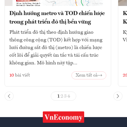
Định hướng metro và TOD chiến lược
K
trong phát triển đô thị bền vững
K
Phát triển đô thị theo định hướng giao
K
thông công cộng (TOD) kết hợp với mạng
V
lưới đường sắt đô thị (metro) là chiến lược
cốt lõi để giải quyết ùn tắc và tái cấu trúc
không gian. Mô hình này tập...
10
bài viết
Xem tất cả
2
1
2
3
4