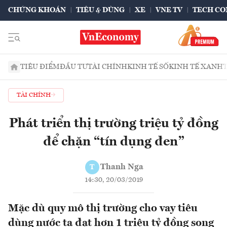
CHỨNG KHOÁN
TIÊU & DÙNG
XE
VNE TV
TECH CO
TIÊU ĐIỂM
ĐẦU TƯ
TÀI CHÍNH
KINH TẾ SỐ
KINH TẾ XANH
TÀI CHÍNH
Phát triển thị trường triệu tỷ đồng
để chặn “tín dụng đen”
Thanh Nga
T
14:30, 20/03/2019
Mặc dù quy mô thị trường cho vay tiêu
dùng nước ta đạt hơn 1 triệu tỷ đồng song