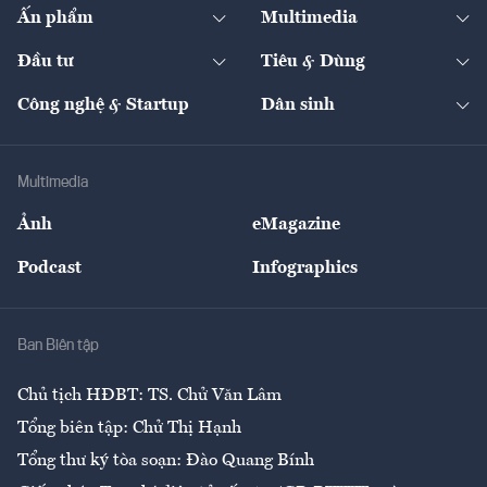
Kinh tế
Chuyển động
Ấn phẩm
Multimedia
Khung pháp lý
Start-up
Dự án
Công nghiệp
Chuyển động 24h
Đối thoại
The Guide
Video
Đầu tư
Tiêu & Dùng
Quản trị số
Cafe BĐS
Thị trường
Kinh doanh
Kết nối
Tạp chí kinh tế Việt Nam
eMagazine
Nhà đầu tư
Du lịch
Công nghệ & Startup
Dân sinh
Tư vấn
Nông sản
Doanh nhân
Tư vấn Tiêu & Dùng
Infographics
Hạ tầng
Sức khỏe
Khung pháp lý
Doanh nghiệp
Địa phương
Thị trường
Bảo hiểm
Multimedia
Sự kiện
Nhân lực
Ảnh
eMagazine
Đẹp +
An sinh
Podcast
Infographics
Giải trí
Y tế
Nhà
Ban Biên tập
Ẩm thực
Chủ tịch HĐBT: TS. Chử Văn Lâm
Tổng biên tập: Chử Thị Hạnh
Tổng thư ký tòa soạn: Đào Quang Bính