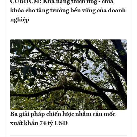
CUBHCM: Khả năng thích ứng - chìa
khóa cho tăng trưởng bền vững của doanh
nghiệp
Ba giải pháp chiến lược nhằm cán mốc
xuất khẩu 74 tỷ USD