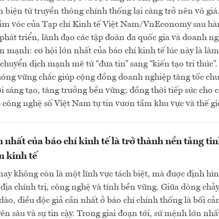
n biện từ truyền thông chính thống lại càng trở nên vô giá
ầm vóc của Tạp chí Kinh tế Việt Nam/VnEconomy sau hà
phát triển, lãnh đạo các tập đoàn đa quốc gia và doanh n
 mạnh: cơ hội lớn nhất của báo chí kinh tế lúc này là là
chuyển dịch mạnh mẽ từ “đưa tin” sang “kiến tạo tri thức”
hóng vững chắc giúp cộng đồng doanh nghiệp tăng tốc ch
ới sáng tạo, tăng trưởng bền vững; đồng thời tiếp sức cho 
công nghệ số Việt Nam tự tin vươn tầm khu vực và thế gi
 nhất của báo chí kinh tế là trở thành nền tảng ti
n kinh tế
nay không còn là một lĩnh vực tách biệt, mà được định hì
ịa chính trị, công nghệ và tính bền vững. Giữa dòng chả
 dào, điều độc giả cần nhất ở báo chí chính thống là bối cả
ên sâu và sự tin cậy. Trong giai đoạn tới, sứ mệnh lớn nhấ