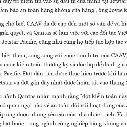
 duy trì niềm tin vào sự đầu tư của mình tại Jetstar 
đảm bảo an toàn hàng không của hãng”, ông Joyce 
g cho biết CAAV đã đề cập đến một số vấn đề và hi
c giải quyết, và Qantas sẽ làm việc với các đối tác V
Jetstar Pacific, cũng như cùng họ tiếp tục hợp tác
 biết thêm, song song với cuộc thanh tra của CAAV
u cuộc kiểm toán thường kỳ và độc lập để đánh giá 
r Pacific. Đợt đầu tiên được thực hiện trước khi h
tstar và đợt gần đây nhất được hoàn tất vào tháng
 hành Qantas nhấn mạnh rằng “đợt kiểm toán này 
có quan ngại nào về an toàn đối với hoạt động của J
áp ứng được những yêu cầu của nhà chức trách. Và 
 bắt buộc trong ngành công nghiệp hàng không và