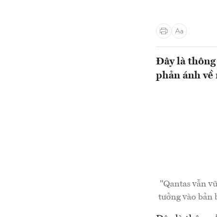
Đây là thông
phản ánh về m
"Qantas vẫn vữn
tưởng vào bản 