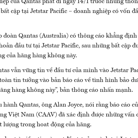
điệp của Qantas phát đi ngày 14/1 trước những thôn
bất cập tại Jetstar Pacific – doanh nghiệp có vốn đ
p đoàn Qantas (Australia) có thông cáo khẳng địn
oản đầu tư tại Jetstar Pacific, sau những bất cập 
ng của hãng hàng không này.
s vẫn vững tin về đầu tư của mình vào Jetstar Paci
oàn tin tưởng vào bản báo cáo về tình hình bảo d
hãng hàng không này”, bản thông cáo nhấn mạnh.
 hành Qantas, ông Alan Joyce, nói rằng báo cáo c
g Việt Nam (CAAV) đã xác định được những vấn đ
t lượng trong hoat động của hãng.