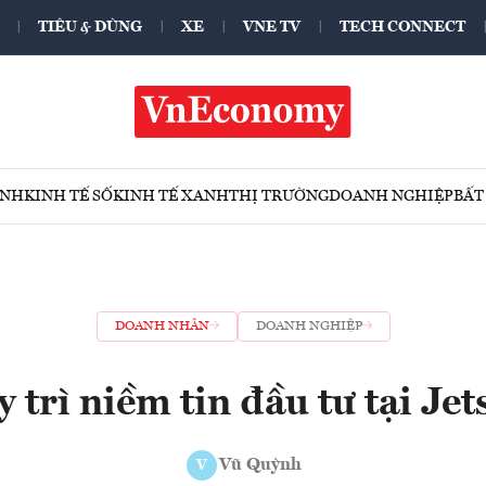
TIÊU & DÙNG
XE
VNE TV
TECH CONNECT
ÍNH
KINH TẾ SỐ
KINH TẾ XANH
THỊ TRƯỜNG
DOANH NGHIỆP
BẤT
DOANH NHÂN
DOANH NGHIỆP
 trì niềm tin đầu tư tại Jets
Vũ Quỳnh
V