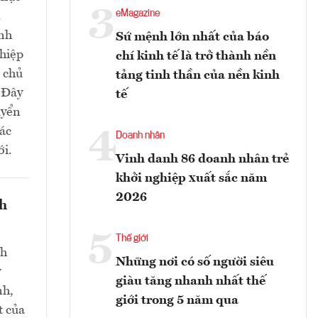
3
eMagazine
.
nh
Sứ mệnh lớn nhất của báo
ghiệp
chí kinh tế là trở thành nền
m chủ
tảng tinh thần của nền kinh
. Đây
tế
uyển
các
4
Doanh nhân
ới.
Vinh danh 86 doanh nhân trẻ
khởi nghiệp xuất sắc năm
2026
nh
5
Thế giới
nh
Những nơi có số người siêu
y
giàu tăng nhanh nhất thế
nh,
giới trong 5 năm qua
t của