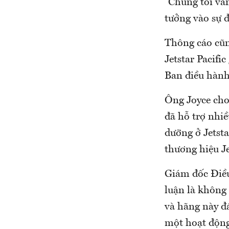
“Chúng tôi vẫn
tưởng vào sự 
Thông cáo cũn
Jetstar Pacifi
Ban điều hành 
Ông Joyce cho
đã hỗ trợ nhiề
dưỡng ở Jetsta
thương hiệu Je
Giám đốc Điều
luận là không 
và hãng này đ
một hoạt động