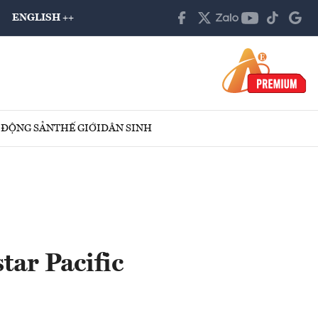
ENGLISH ++
 ĐỘNG SẢN
THẾ GIỚI
DÂN SINH
tar Pacific