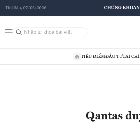
Thứ Sáu, 07/08/2026
CHỨNG KHOÁN
TIÊU ĐIỂM
ĐẦU TƯ
TÀI CH
Qantas duy