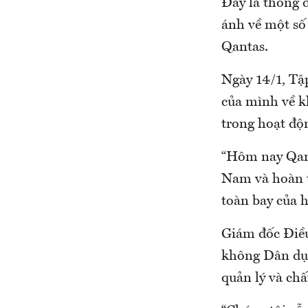
Đây là thông 
ánh về một số 
Qantas.
Ngày 14/1, Tậ
của mình về kh
trong hoạt độ
“Hôm nay Qanta
Nam và hoàn t
toàn bay của 
Giám đốc Điều
không Dân dụn
quản lý và chấ