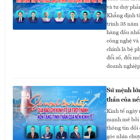
và tư duy phả
Khẳng định t
trình 35 năm 
hàng đầu nhấn
công nghệ và 
chính là bệ p
đổi số, đổi m
doanh nghiệp 
Sứ mệnh lớn
thần của nề
Kinh tế ngày 
mạnh mẽ bởi đ
thông tin dồi
góc nhìn chuy