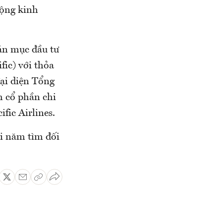
động kinh
ản mục đầu tư
fic) với thỏa
đại diện Tổng
m cổ phần chi
ific Airlines.
hai năm tìm đối