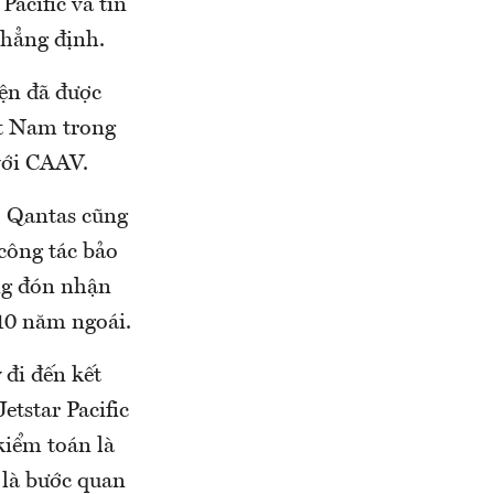
Pacific và tin
khẳng định.
ện đã được
iệt Nam trong
 với CAAV.
, Qantas cũng
công tác bảo
ãng đón nhận
 10 năm ngoái.
đi đến kết
etstar Pacific
kiểm toán là
 là bước quan