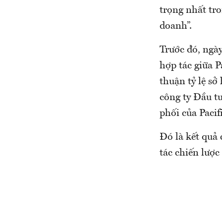
trọng nhất tro
doanh”.
Trước đó, ngà
hợp tác giữa P
thuận tỷ lệ sở
công ty Đầu t
phối của Pacifi
Đó là kết quả 
tác chiến lược