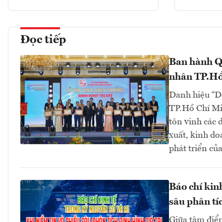
Đọc tiếp
Ban hành Q
nhân TP.Hồ
Danh hiệu “D
TP.Hồ Chí Mi
tôn vinh các 
xuất, kinh do
phát triển củ
Báo chí kin
sâu phân tíc
Giữa tâm điểm