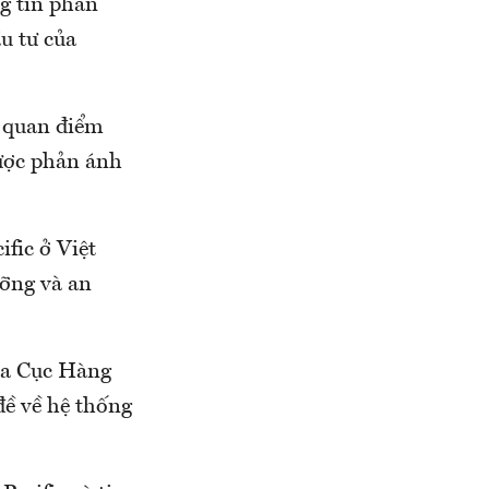
g tin phản
ầu tư của
h quan điểm
được phản ánh
fic ở Việt
ưỡng và an
ủa Cục Hàng
ề về hệ thống