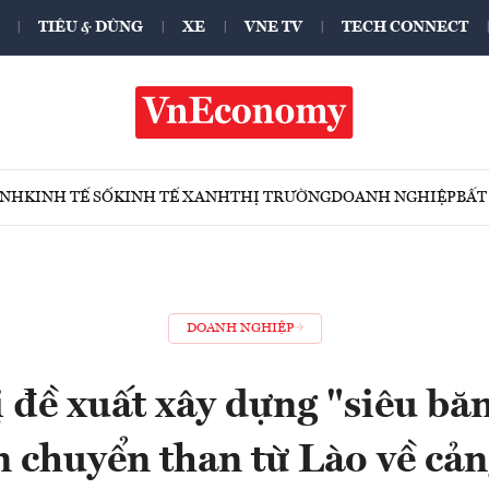
TIÊU & DÙNG
XE
VNE TV
TECH CONNECT
ÍNH
KINH TẾ SỐ
KINH TẾ XANH
THỊ TRƯỜNG
DOANH NGHIỆP
BẤT
DOANH NGHIỆP
 đề xuất xây dựng "siêu bă
 chuyển than từ Lào về cả