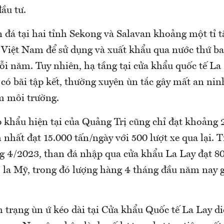
đầu tư.
n đá tại hai tỉnh Sekong và Salavan khoảng một tỉ 
 Việt Nam để sử dụng và xuất khẩu qua nước thứ b
ỗi năm. Tuy nhiên, hạ tầng tại cửa khẩu quốc tế La
có bãi tập kết, thường xuyên ùn tắc gây mất an nin
m môi trường.
 khẩu hiện tại của Quảng Trị cũng chỉ đạt khoảng 2
nhất đạt 15.000 tấn/ngày với 500 lượt xe qua lại. 
g 4/2023, than đá nhập qua cửa khẩu La Lay đạt 800
đô la Mỹ, trong đó lượng hàng 4 tháng đầu năm nay 
h trạng ùn ứ kéo dài tại Cửa khẩu Quốc tế La Lay di