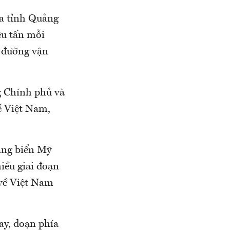
ủa tỉnh Quảng
ệu tấn mỗi
 đường vận
g Chính phủ và
ề Việt Nam,
ảng biển Mỹ
iều giai đoạn
 về Việt Nam
ay, đoạn phía