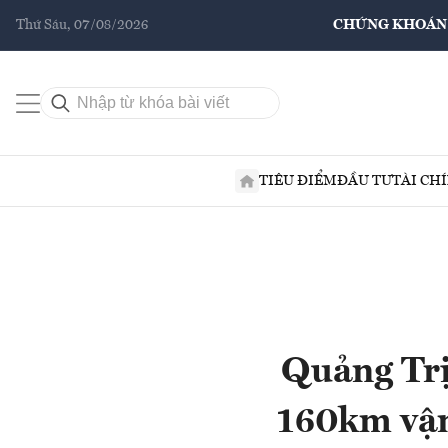
Thứ Sáu, 07/08/2026
CHỨNG KHOÁN
TIÊU ĐIỂM
ĐẦU TƯ
TÀI CH
Quảng Trị
160km vận