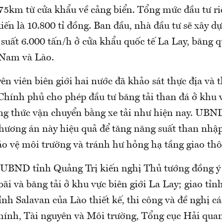
75km từ cửa khẩu về cảng biển. Tổng mức đầu tư r
ến là 10.800 tỉ đồng. Ban đầu, nhà đầu tư sẽ xây d
suất 6.000 tấn/h ở cửa khẩu quốc tế La Lay, băng q
 Nam và Lào.
ên viên biên giới hai nước đã khảo sát thực địa và 
Chính phủ cho phép đầu tư băng tải than đá ở khu v
ng thức vận chuyển bằng xe tải như hiện nay. UB
phương án này hiệu quả để tăng năng suất than nhậ
bảo vệ môi trường và tránh hư hỏng hạ tầng giao th
, UBND tỉnh Quảng Trị kiến nghị Thủ tướng đồng ý
ãi và băng tải ở khu vực biên giới La Lay; giao tỉn
ỉnh Salavan của Lào thiết kế, thi công và đề nghị c
hính, Tài nguyên và Môi trường, Tổng cục Hải qua