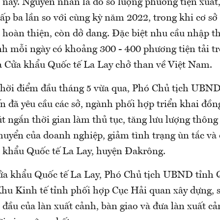
nay. Nguyên nhân là do số lượng phương tiện xuất
ấp ba lần so với cùng kỳ năm 2022, trong khi cơ sở 
 hoàn thiện, còn dở dang. Đặc biệt nhu cầu nhập t
nh mỗi ngày có khoảng 300 - 400 phương tiện tải tr
 Cửa khẩu Quốc tế La Lay chở than về Việt Nam.
 thời điểm đầu tháng 5 vừa qua, Phó Chủ tịch UBN
n đã yêu cầu các sở, ngành phối hợp triển khai đồn
út ngắn thời gian làm thủ tục, tăng lưu lượng thôn
huyển của doanh nghiệp, giảm tình trạng ùn tắc và
a khẩu Quốc tế La Lay, huyện Đakrông.
ửa khẩu Quốc tế La Lay, Phó Chủ tịch UBND tỉnh 
hu Kinh tế tỉnh phối hợp Cục Hải quan xây dựng, 
đầu của làn xuất cảnh, bàn giao và đưa làn xuất c