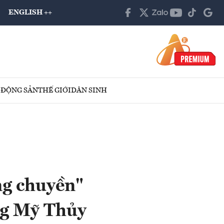
ENGLISH ++
 ĐỘNG SẢN
THẾ GIỚI
DÂN SINH
ng chuyền"
ng Mỹ Thủy