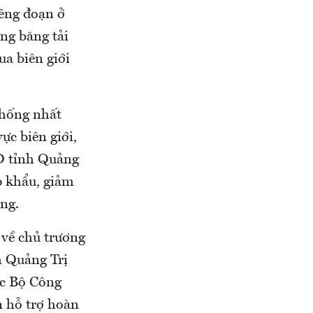
iêng đoạn ở
ựng băng tải
ua biên giới
thống nhất
ực biên giới,
ND tỉnh Quảng
p khẩu, giảm
ông.
 về chủ trương
h Quảng Trị
ác Bộ Công
n hỗ trợ hoàn