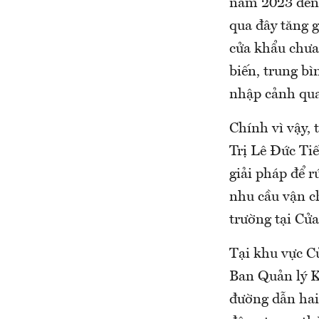
năm 2023 đến 
qua đây tăng g
cửa khẩu chưa
biến, trung bì
nhập cảnh qua
Chính vì vậy,
Trị Lê Đức Tiế
giải pháp để r
nhu cầu vận c
trường tại Cử
Tại khu vực C
Ban Quản lý K
đường dẫn hai 