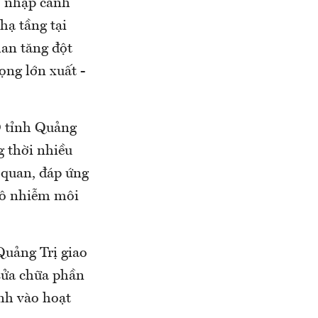
, nhập cảnh
hạ tầng tại
han tăng đột
ọng lớn xuất -
D tỉnh Quảng
g thời nhiều
g quan, đáp ứng
 ô nhiễm môi
Quảng Trị giao
sửa chữa phần
ảnh vào hoạt