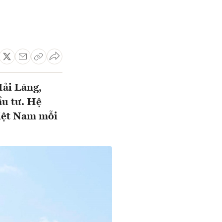
Hải Lăng,
ầu tư. Hệ
Việt Nam mỗi