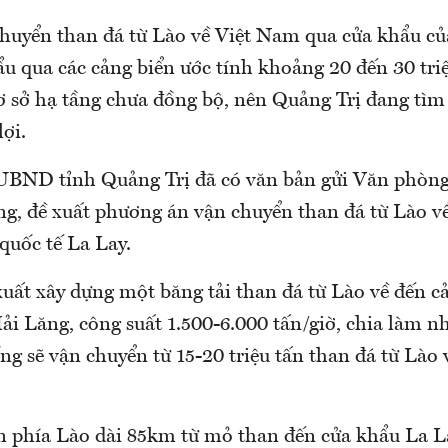
huyển than đá từ Lào về Việt Nam qua cửa khẩu c
ẩu qua các cảng biển ước tính khoảng 20 đến 30 tri
 sở hạ tầng chưa đồng bộ, nên Quảng Trị đang tìm
ợi.
 UBND tỉnh Quảng Trị đã có văn bản gửi Văn phòn
g, đề xuất phương án vận chuyển than đá từ Lào v
quốc tế La Lay.
xuất xây dựng một băng tải than đá từ Lào về đến c
i Lăng, công suất 1.500-6.000 tấn/giờ, chia làm nh
ng sẽ vận chuyển từ 15-20 triệu tấn than đá từ Lào
n phía Lào dài 85km từ mỏ than đến cửa khẩu La L