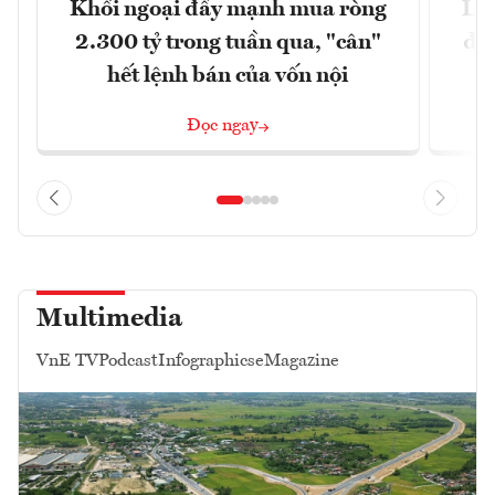
Khối ngoại đẩy mạnh mua ròng
Lợ
2.300 tỷ trong tuần qua, "cân"
đị
hết lệnh bán của vốn nội
Đọc ngay
Multimedia
VnE TV
Podcast
Infographics
eMagazine