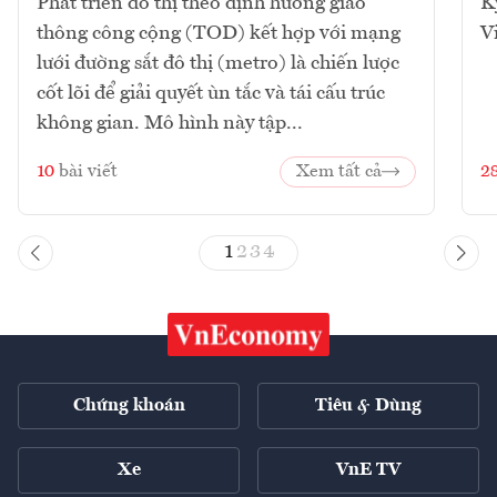
Phát triển đô thị theo định hướng giao
K
thông công cộng (TOD) kết hợp với mạng
V
lưới đường sắt đô thị (metro) là chiến lược
cốt lõi để giải quyết ùn tắc và tái cấu trúc
không gian. Mô hình này tập...
10
bài viết
Xem tất cả
2
1
2
3
4
Chứng khoán
Tiêu & Dùng
Xe
VnE TV