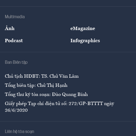
Tư vấn Tiêu & Dùng
Infographics
Hạ tầng
Sức khỏe
Khung pháp lý
Doanh nghiệp
Địa phương
Thị trường
Bảo hiểm
Multimedia
Sự kiện
Nhân lực
Ảnh
eMagazine
Đẹp +
An sinh
Podcast
Infographics
Giải trí
Y tế
Nhà
Ban Biên tập
Ẩm thực
Chủ tịch HĐBT: TS. Chử Văn Lâm
Tổng biên tập: Chử Thị Hạnh
Tổng thư ký tòa soạn: Đào Quang Bính
Giấy phép Tạp chí điện tử số: 272/GP-BTTTT ngày
26/6/2020
Liên hệ tòa soạn