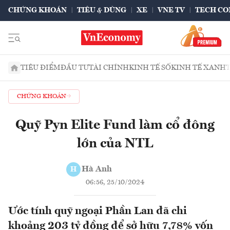
CHỨNG KHOÁN
TIÊU & DÙNG
XE
VNE TV
TECH CO
TIÊU ĐIỂM
ĐẦU TƯ
TÀI CHÍNH
KINH TẾ SỐ
KINH TẾ XANH
CHỨNG KHOÁN
Quỹ Pyn Elite Fund làm cổ đông
lớn của NTL
Hà Anh
H
06:56, 25/10/2024
Ước tính quỹ ngoại Phần Lan đã chi
khoảng 203 tỷ đồng để sở hữu 7,78% vốn