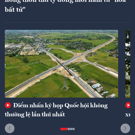
bất tử"
Điểm nhấn kỳ họp Quốc hội không
thường lệ lần thứ nhất
xuấ