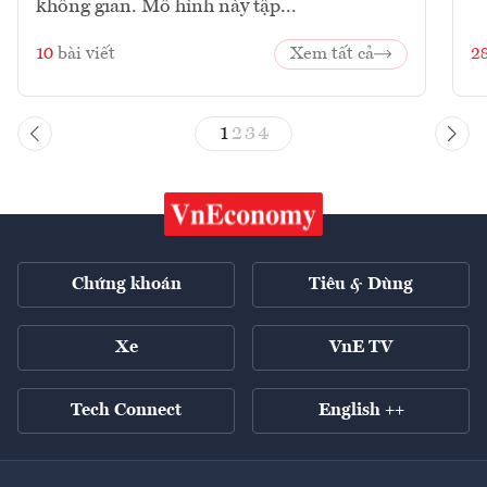
không gian. Mô hình này tập...
10
bài viết
Xem tất cả
2
1
2
3
4
Chứng khoán
Tiêu & Dùng
Xe
VnE TV
Tech Connect
English ++