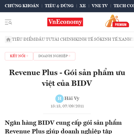
CHỨNG KHOÁN
TIÊU & DÙNG
XE
VNE TV
TECH CO
TIÊU ĐIỂM
ĐẦU TƯ
TÀI CHÍNH
KINH TẾ SỐ
KINH TẾ XANH
KẾT NỐI
DOANH NGHIỆP
Revenue Plus - Gói sản phẩm ưu
việt của BIDV
Hải Vy
H
13:13, 07/09/2011
Ngân hàng BIDV cung cấp gói sản phẩm
Revenue Plus giúp doanh nghiệp tập