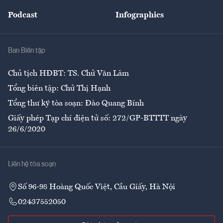
Đẹp +
An sinh
Podcast
Infographics
Giải trí
Y tế
Nhà
Ban Biên tập
Ẩm thực
Chủ tịch HĐBT: TS. Chử Văn Lâm
Tổng biên tập: Chử Thị Hạnh
Tổng thư ký tòa soạn: Đào Quang Bính
Giấy phép Tạp chí điện tử số: 272/GP-BTTTT ngày
26/6/2020
Liên hệ tòa soạn
Số 96-98 Hoàng Quốc Việt, Cầu Giấy, Hà Nội
02437552050