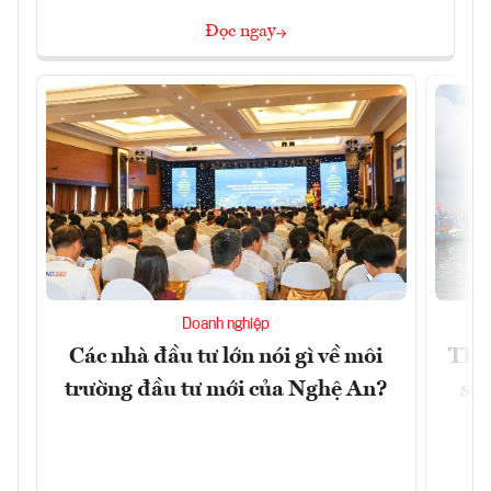
Đọc ngay
Doanh nghiệp
Các nhà đầu tư lớn nói gì về môi
TP.
trường đầu tư mới của Nghệ An?
soá