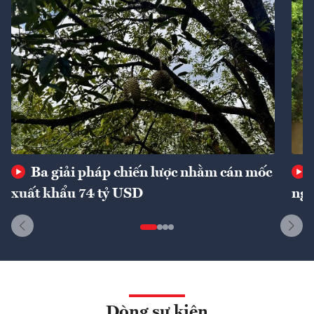
Ba giải pháp chiến lược nhằm cán mốc
xuất khẩu 74 tỷ USD
ngu
Dòng sự kiện