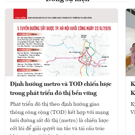
Định hướng metro và TOD chiến lược
K
trong phát triển đô thị bền vững
K
Phát triển đô thị theo định hướng giao
K
thông công cộng (TOD) kết hợp với mạng
V
lưới đường sắt đô thị (metro) là chiến lược
cốt lõi để giải quyết ùn tắc và tái cấu trúc