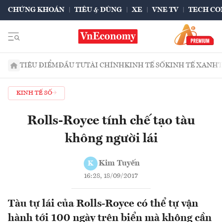
CHỨNG KHOÁN
TIÊU & DÙNG
XE
VNE TV
TECH CO
TIÊU ĐIỂM
ĐẦU TƯ
TÀI CHÍNH
KINH TẾ SỐ
KINH TẾ XANH
KINH TẾ SỐ
Rolls-Royce tính chế tạo tàu
không người lái
Kim Tuyến
K
16:28, 18/09/2017
Tàu tự lái của Rolls-Royce có thể tự vận
hành tới 100 ngày trên biển mà không cần