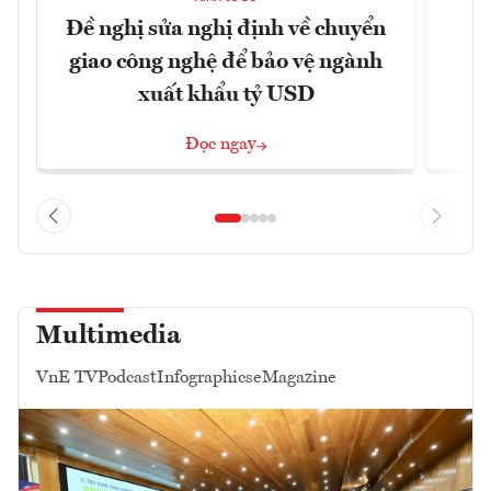
Đề nghị sửa nghị định về chuyển
D
giao công nghệ để bảo vệ ngành
c
xuất khẩu tỷ USD
Đọc ngay
Multimedia
VnE TV
Podcast
Infographics
eMagazine