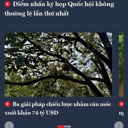
Điểm nhấn kỳ họp Quốc hội không
thường lệ lần thứ nhất
Ba giải pháp chiến lược nhằm cán mốc
xuất khẩu 74 tỷ USD
ngu