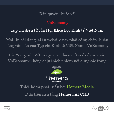
Bản quyền thuộc về
VnEconomy
Tạp chí điện tử của Hội Khoa học Kinh tế Việt Nam
Mọi tin bài đăng lại từ website này phải có sự chấp thuận
bằng văn bản của
Tạp chí Kinh tế Việt Nam - VnEconomy
Các trang liên kết ra ngoài sẽ được mở ra ở cửa sổ mới.
VnEconomy không chịu trách nhiệm nội dung các trang
ngoài.
Thiết kế và phát triển bởi
Hemera Media
Dựa trên nền tảng
Hemera AI CMS