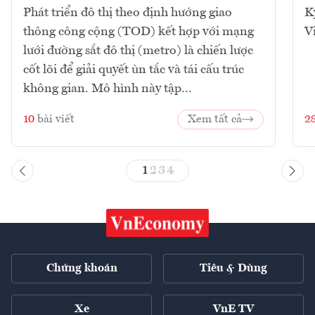
Phát triển đô thị theo định hướng giao
K
thông công cộng (TOD) kết hợp với mạng
V
lưới đường sắt đô thị (metro) là chiến lược
cốt lõi để giải quyết ùn tắc và tái cấu trúc
không gian. Mô hình này tập...
10
bài viết
Xem tất cả
2
1
2
3
4
Chứng khoán
Tiêu & Dùng
Xe
VnE TV