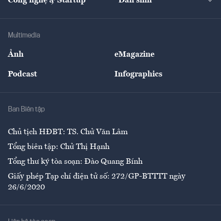
Công nghệ & Startup
Dân sinh
Tư vấn
Nông sản
Doanh nhân
Tư vấn Tiêu & Dùng
Infographics
Hạ tầng
Sức khỏe
Khung pháp lý
Doanh nghiệp
Địa phương
Thị trường
Bảo hiểm
Multimedia
Sự kiện
Nhân lực
Ảnh
eMagazine
Đẹp +
An sinh
Podcast
Infographics
Giải trí
Y tế
Nhà
Ban Biên tập
Ẩm thực
Chủ tịch HĐBT: TS. Chử Văn Lâm
Tổng biên tập: Chử Thị Hạnh
Tổng thư ký tòa soạn: Đào Quang Bính
Giấy phép Tạp chí điện tử số: 272/GP-BTTTT ngày
26/6/2020