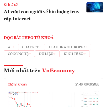
Kinh tế số
AI vượt con người về lưu lượng truy
cập Internet
ĐỌC BÀI THEO TỪ KHOÁ
AI
CHATGPT
CLAUDE ANTHROPIC
CÔNG NGHỆ
DỮ LIỆU
KINH TẾ SỐ
Mới nhất trên
VnEconomy
Chứng khoán
21:48, 06/08/2026