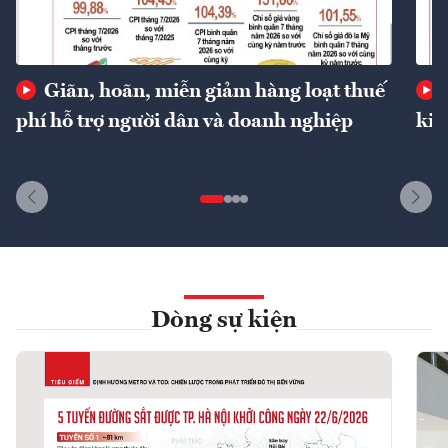
Giãn, hoãn, miễn giảm hàng loạt thuế
phí hỗ trợ người dân và doanh nghiệp
kin
Dòng sự kiện