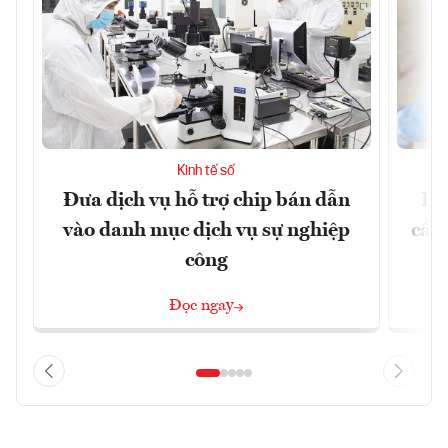
Kinh tế số
Đưa dịch vụ hỗ trợ chip bán dẫn
EU
vào danh mục dịch vụ sự nghiệp
cầu
công
Đọc ngay