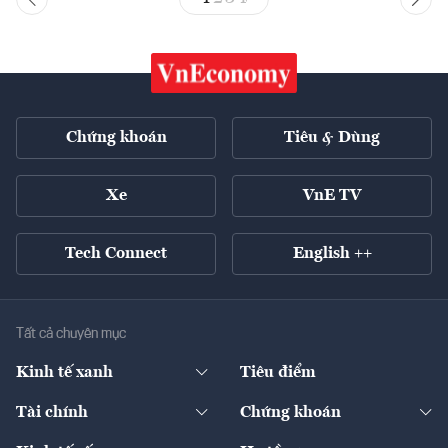
Chứng khoán
Tiêu & Dùng
Xe
VnE TV
Tech Connect
English ++
Tất cả chuyên mục
Kinh tế xanh
Tiêu điểm
Chuyển động xanh
Tài chính
Chứng khoán
Pháp lý
Ngân hàng
Doanh nghiệp niêm yết