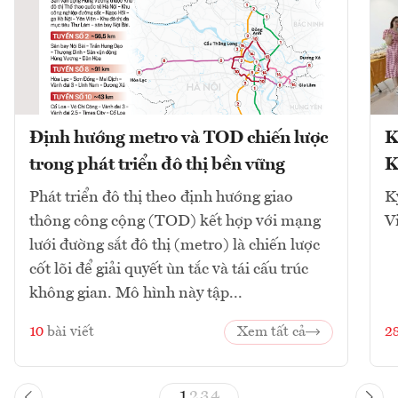
Định hướng metro và TOD chiến lược
K
trong phát triển đô thị bền vững
K
Phát triển đô thị theo định hướng giao
K
thông công cộng (TOD) kết hợp với mạng
V
lưới đường sắt đô thị (metro) là chiến lược
cốt lõi để giải quyết ùn tắc và tái cấu trúc
không gian. Mô hình này tập...
10
bài viết
Xem tất cả
2
1
2
3
4