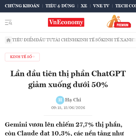
CHỨNG KHOÁN
TIÊU & DÙNG
XE
VNE TV
TECH CO
TIÊU ĐIỂM
ĐẦU TƯ
TÀI CHÍNH
KINH TẾ SỐ
KINH TẾ XANH
KINH TẾ SỐ
Lần đầu tiên thị phần ChatGPT
giảm xuống dưới 50%
Hạ Chi
H
09:15, 18/06/2026
Gemini vươn lên chiếm 27,7% thị phần,
còn Claude đạt 10,3%, các nền tảng như