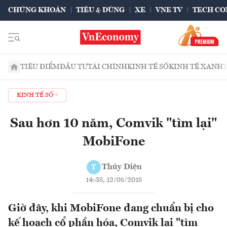
CHỨNG KHOÁN
TIÊU & DÙNG
XE
VNE TV
TECH CO
TIÊU ĐIỂM
ĐẦU TƯ
TÀI CHÍNH
KINH TẾ SỐ
KINH TẾ XANH
KINH TẾ SỐ
Sau hơn 10 năm, Comvik "tìm lại"
MobiFone
Thủy Diệu
T
14:38, 12/05/2018
Giờ đây, khi MobiFone đang chuẩn bị cho
kế hoạch cổ phần hóa, Comvik lại "tìm