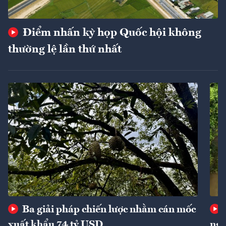
Điểm nhấn kỳ họp Quốc hội không
thường lệ lần thứ nhất
Ba giải pháp chiến lược nhằm cán mốc
xuất khẩu 74 tỷ USD
ngu