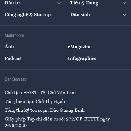
Đầu tư
Tiêu & Dùng
Quản trị số
Cafe BĐS
Thị trường
Kinh doanh
Kết nối
Tạp chí kinh tế Việt Nam
eMagazine
Nhà đầu tư
Du lịch
Công nghệ & Startup
Dân sinh
Tư vấn
Nông sản
Doanh nhân
Tư vấn Tiêu & Dùng
Infographics
Hạ tầng
Sức khỏe
Khung pháp lý
Doanh nghiệp
Địa phương
Thị trường
Bảo hiểm
Multimedia
Sự kiện
Nhân lực
Ảnh
eMagazine
Đẹp +
An sinh
Podcast
Infographics
Giải trí
Y tế
Nhà
Ban Biên tập
Ẩm thực
Chủ tịch HĐBT: TS. Chử Văn Lâm
Tổng biên tập: Chử Thị Hạnh
Tổng thư ký tòa soạn: Đào Quang Bính
Giấy phép Tạp chí điện tử số: 272/GP-BTTTT ngày
26/6/2020