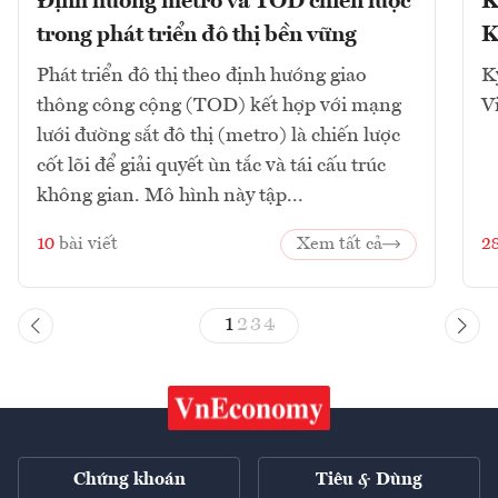
Định hướng metro và TOD chiến lược
K
trong phát triển đô thị bền vững
K
Phát triển đô thị theo định hướng giao
K
thông công cộng (TOD) kết hợp với mạng
V
lưới đường sắt đô thị (metro) là chiến lược
cốt lõi để giải quyết ùn tắc và tái cấu trúc
không gian. Mô hình này tập...
10
bài viết
Xem tất cả
2
1
2
3
4
Chứng khoán
Tiêu & Dùng