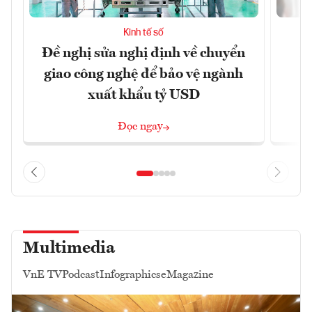
Kinh tế số
Đề nghị sửa nghị định về chuyển
D
giao công nghệ để bảo vệ ngành
c
xuất khẩu tỷ USD
Đọc ngay
Multimedia
VnE TV
Podcast
Infographics
eMagazine