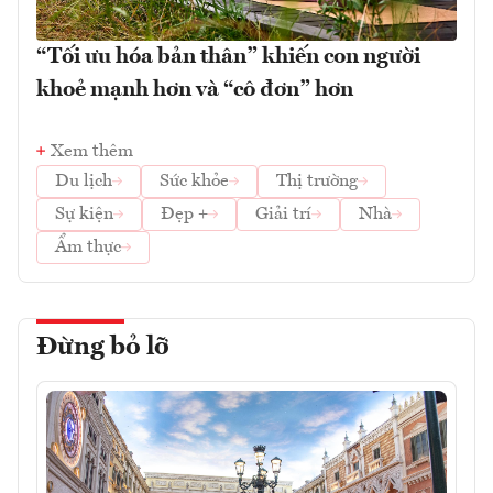
“Tối ưu hóa bản thân” khiến con người
khoẻ mạnh hơn và “cô đơn” hơn
Xem thêm
Du lịch
Sức khỏe
Thị trường
Sự kiện
Đẹp +
Giải trí
Nhà
Ẩm thực
Đừng bỏ lỡ