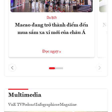
Du lịch
Macao đang trở thành điểm đến
Nền
mua sắm xa xỉ mới của châu Á
tr
Đọc ngay
Multimedia
VnE TV
Podcast
Infographics
eMagazine