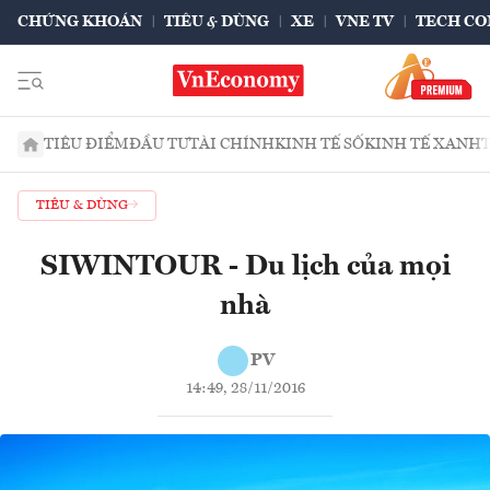
CHỨNG KHOÁN
TIÊU & DÙNG
XE
VNE TV
TECH CO
TIÊU ĐIỂM
ĐẦU TƯ
TÀI CHÍNH
KINH TẾ SỐ
KINH TẾ XANH
TIÊU & DÙNG
SIWINTOUR - Du lịch của mọi
nhà
PV
14:49, 28/11/2016