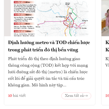
Định hướng metro và TOD chiến lược
K
trong phát triển đô thị bền vững
K
Phát triển đô thị theo định hướng giao
K
thông công cộng (TOD) kết hợp với mạng
V
lưới đường sắt đô thị (metro) là chiến lược
cốt lõi để giải quyết ùn tắc và tái cấu trúc
không gian. Mô hình này tập...
10
bài viết
Xem tất cả
2