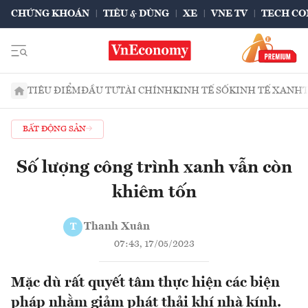
CHỨNG KHOÁN
TIÊU & DÙNG
XE
VNE TV
TECH CO
TIÊU ĐIỂM
ĐẦU TƯ
TÀI CHÍNH
KINH TẾ SỐ
KINH TẾ XANH
BẤT ĐỘNG SẢN
Số lượng công trình xanh vẫn còn
khiêm tốn
Thanh Xuân
T
07:43, 17/05/2023
Mặc dù rất quyết tâm thực hiện các biện
pháp nhằm giảm phát thải khí nhà kính.