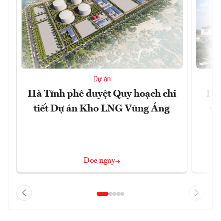
Dự án
Hà Tĩnh phê duyệt Quy hoạch chi
Hà 
tiết Dự án Kho LNG Vũng Áng
và
Đọc ngay