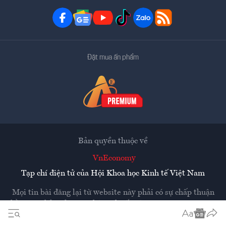
Đặt mua ấn phẩm
Bản quyền thuộc về
VnEconomy
Tạp chí điện tử của Hội Khoa học Kinh tế Việt Nam
Mọi tin bài đăng lại từ website này phải có sự chấp thuận
bằng văn bản của
Tạp chí Kinh tế Việt Nam - VnEconomy
Các trang liên kết ra ngoài sẽ được mở ra ở cửa sổ mới.