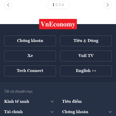
1
2
3
4
Chứng khoán
Tiêu & Dùng
Xe
VnE TV
Tech Connect
English ++
Tất cả chuyên mục
Kinh tế xanh
Tiêu điểm
Chuyển động xanh
Tài chính
Chứng khoán