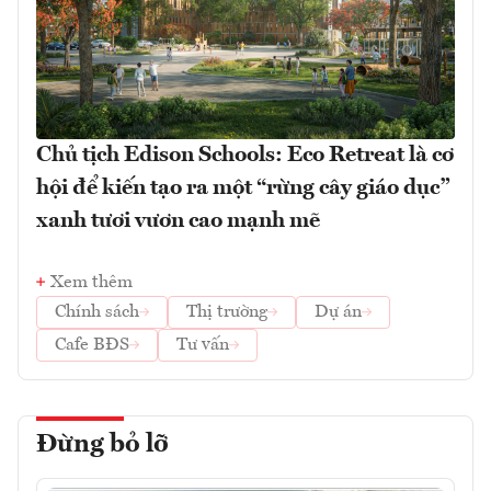
Chủ tịch Edison Schools: Eco Retreat là cơ
hội để kiến tạo ra một “rừng cây giáo dục”
xanh tươi vươn cao mạnh mẽ
Xem thêm
Chính sách
Thị trường
Dự án
Cafe BĐS
Tư vấn
Đừng bỏ lỡ