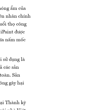
 nóng ẩm của
yên nhân chính
uổi thọ công
 iPaint được
gừa nấm mốc
i sử dụng là
ả các sản
toàn. Sản
ông gây hại
Đại Thành kỳ