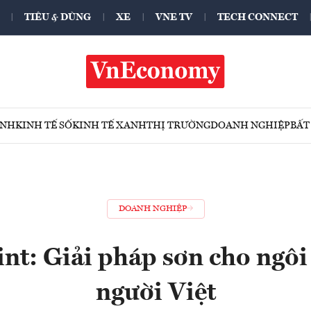
TIÊU & DÙNG
XE
VNE TV
TECH CONNECT
ÍNH
KINH TẾ SỐ
KINH TẾ XANH
THỊ TRƯỜNG
DOANH NGHIỆP
BẤT
DOANH NGHIỆP
int: Giải pháp sơn cho ngôi
người Việt