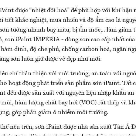
iPaint được “nhiệt đới hoá” để phù hợp với khí hậu
i tiết khắc nghiệt, mưa nhiều và độ ẩm cao là ngu
 sơn tường nhanh bay màu, bị ẩm mốc,.. làm giảm t
đó, sơn iPaint IMPERIA - dòng sơn cao cấp nhất của
 bám dính, độ che phủ, chống carbon hoá, ngăn n
ng sơn luôn giữ được vẻ đẹp như mới.
iêu chí thân thiện với môi trường, an toàn với ngườ
ho hoạt động phát triển sản phẩm sơn iPaint. Tất c
nt đều được sản xuất với nguyên liệu nhập khẩu an 
mùi, hàm lượng chất bay hơi (VOC) rất thấp và kh
dụng, góp phần giảm ô nhiễm môi trường.
 thế nêu trên, sơn iPaint được nhà sản xuất Tân Á 