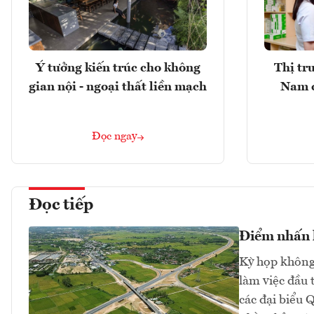
Ý tưởng kiến trúc cho không
Thị tr
gian nội - ngoại thất liền mạch
Nam 
Đọc ngay
Đọc tiếp
Điểm nhấn k
Kỳ họp không 
làm việc đầu 
các đại biểu 