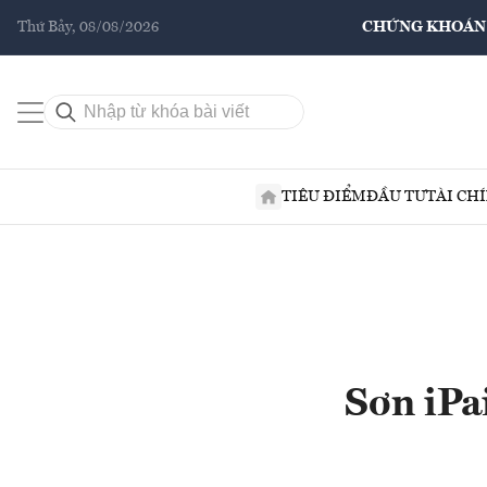
Thứ Bảy, 08/08/2026
CHỨNG KHOÁN
TIÊU ĐIỂM
ĐẦU TƯ
TÀI CH
Sơn iPa