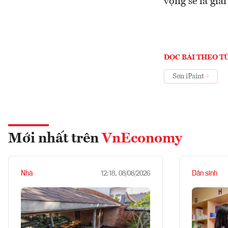
vọng sẽ là giả
ĐỌC BÀI THEO T
Sơn iPaint
Mới nhất trên
VnEconomy
Nhà
Dân sinh
12:18, 08/08/2026