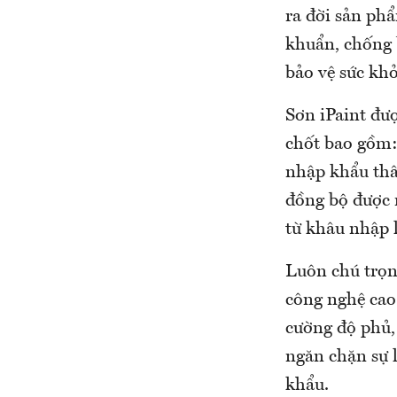
ra đời sản ph
khuẩn, chống 
bảo vệ sức khỏ
Sơn iPaint đư
chốt bao gồm:
nhập khẩu thâ
đồng bộ được 
từ khâu nhập 
Luôn chú trọn
công nghệ cao
cường độ phủ,
ngăn chặn sự 
khẩu.