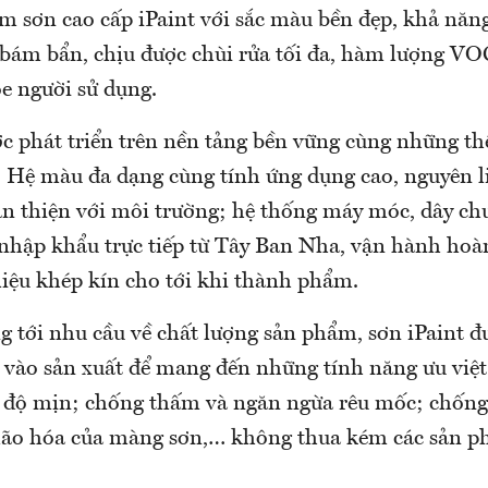
ẩm sơn cao cấp iPaint với sắc màu bền đẹp, khả nă
bám bẩn, chịu được chùi rửa tối đa, hàm lượng VO
e người sử dụng.
ợc phát triển trên nền tảng bền vững cùng những t
 Hệ màu đa dạng cùng tính ứng dụng cao, nguyên l
n thiện với môi trường; hệ thống máy móc, dây chu
nhập khẩu trực tiếp từ Tây Ban Nha, vận hành hoà
liệu khép kín cho tới khi thành phẩm.
g tới nhu cầu về chất lượng sản phẩm, sơn iPaint 
 vào sản xuất để mang đến những tính năng ưu việt
 độ mịn; chống thấm và ngăn ngừa rêu mốc; chống
lão hóa của màng sơn,… không thua kém các sản 