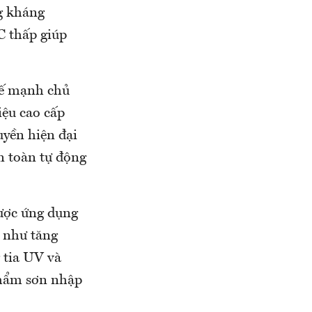
ng kháng
C thấp giúp
hế mạnh chủ
iệu cao cấp
yền hiện đại
n toàn tự động
được ứng dụng
 như tăng
 tia UV và
phẩm sơn nhập