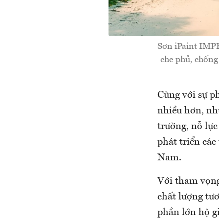
Sơn iPaint IMPE
che phủ, chống
Cùng với sự ph
nhiều hơn, nh
trường, nỗ lự
phát triển các
Nam.
Với tham vọng
chất lượng tư
phần lớn hộ g