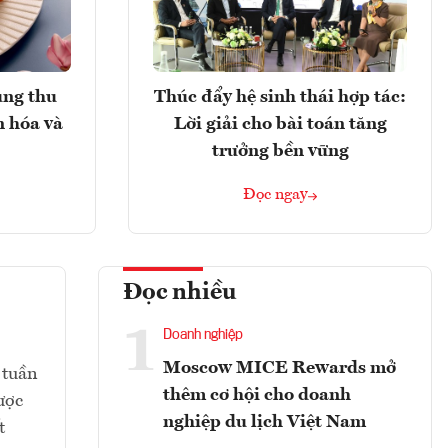
ung thu
Thúc đẩy hệ sinh thái hợp tác:
n hóa và
Lời giải cho bài toán tăng
trưởng bền vững
Đọc ngay
Đọc nhiều
1
Doanh nghiệp
Moscow MICE Rewards mở
 tuần
thêm cơ hội cho doanh
ược
nghiệp du lịch Việt Nam
t