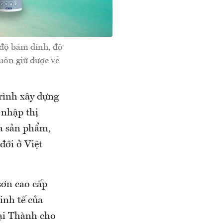
 độ bám dính, độ
uôn giữ được vẻ
trình xây dựng
 nhập thị
óa sản phẩm,
đới ở Việt
sơn cao cấp
inh tế của
ại Thành cho