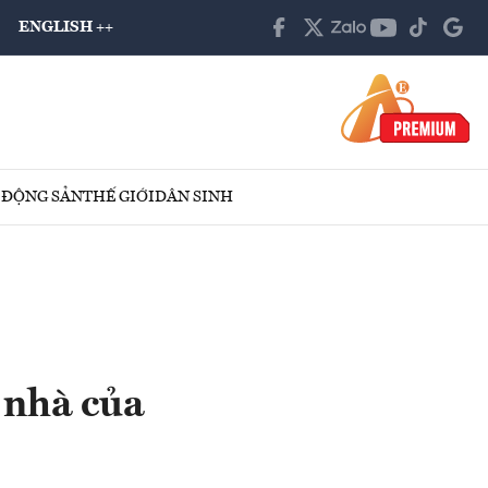
ENGLISH ++
 ĐỘNG SẢN
THẾ GIỚI
DÂN SINH
 nhà của