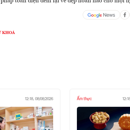
i pháp toàn diện đem lại vẻ đẹp hoàn hảo cho mọi n
Ừ KHOÁ
Ẩm thực
12:18, 08/08/2026
12:1